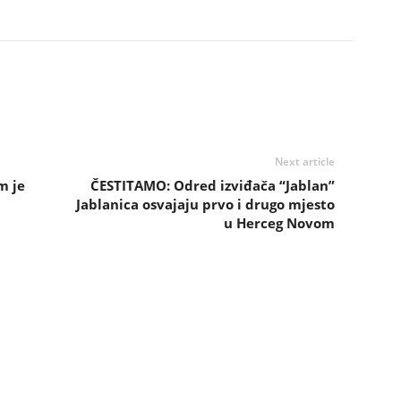
Next article
m je
ČESTITAMO: Odred izviđača “Jablan”
Jablanica osvajaju prvo i drugo mjesto
u Herceg Novom