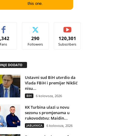
this one.
,342
290
120,301
Fans
Followers
Subscribers
DNJE DODATO
Ustavni sud BiH utvrdio da
Vlada FBiH i premijer Nikšić
nisu...
BIH
6 kolovoza, 2026
KK Turbina ulazi u novu
sezonu s promjenama u
rukovodstvu: Maidin...
JABLANICA
6 kolovoza, 2026