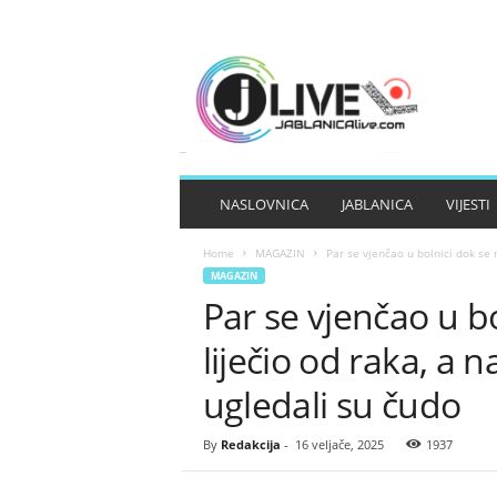
J
A
B
L
A
N
I
NASLOVNICA
JABLANICA
VIJESTI
C
A
Home
MAGAZIN
Par se vjenčao u bolnici dok se m
L
MAGAZIN
I
Par se vjenčao u b
V
E
liječio od raka, a 
ugledali su čudo
By
Redakcija
-
16 veljače, 2025
1937