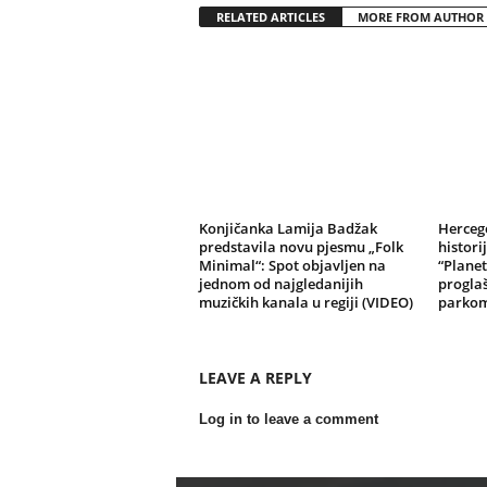
RELATED ARTICLES
MORE FROM AUTHOR
Konjičanka Lamija Badžak
Herceg
predstavila novu pjesmu „Folk
histori
Minimal“: Spot objavljen na
“Planet
jednom od najgledanijih
progla
muzičkih kanala u regiji (VIDEO)
parko
LEAVE A REPLY
Log in to leave a comment