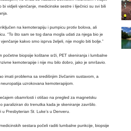
bi vidjeli vjenčanje, medicinske sestre i liječnici su svi bili
anja.
riključen na kemoterapiju i pumpicu protiv bolova, ali
cu. “To što sam se tog dana mogla udati za njega bio je
 vjenčanje kakvo smo isprva željeli, nije moglo biti bolje.”
n početne biopsije koštane srži, PET skeniranja i lumbalne
nzivne kemoterapije i nije mu bilo dobro, jako je smršavio.
ao imati problema sa središnjim živčanim sustavom, a
na neuropatija uzrokovana kemoterapijom.
ećajem obamrlosti i otišao na pregled za magnetsku
o paraliziran do trenutka kada je skeniranje završilo.
vi u Presbyterian St. Luke’s u Denveru.
medicinskih sestara počeli raditi lumbalne punkcije, biopsije