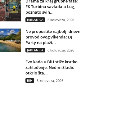
Drama za kraj grupne faze:
FK Turbina savladala Lug,
poznato svih...
JABLANICA
6 kolovoza, 2026
Ne propustite najbolji dnevni
provod ovog vikenda: DJ
Party na plaži...
JABLANICA
6 kolovoza, 2026
Evo kada u BiH stiže kratko
zahlađenje: Nedim Sladić
otkrio šta...
BIH
5 kolovoza, 2026