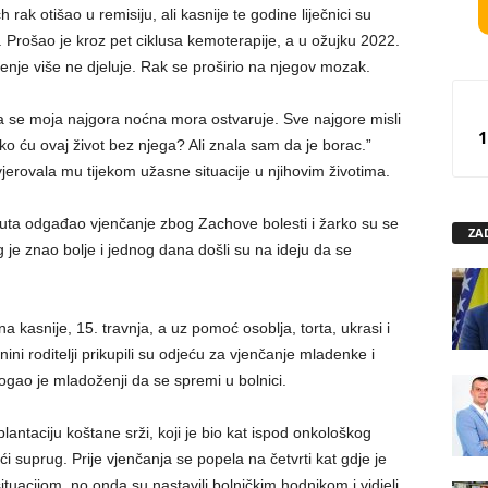
rak otišao u remisiju, ali kasnije te godine liječnici su
 Prošao je kroz pet ciklusa kemoterapije, a u ožujku 2022.
nje više ne djeluje. Rak se proširio na njegov mozak.
a se moja najgora noćna mora ostvaruje. Sve najgore misli
1
ako ću ovaj život bez njega? Ali znala sam da je borac.”
vjerovala mu tijekom užasne situacije u njihovim životima.
 puta odgađao vjenčanje zbog Zachove bolesti i žarko su se
ZA
 Bog je znao bolje i jednog dana došli su na ideju da se
kasnije, 15. travnja, a uz pomoć osoblja, torta, ukrasi i
ni roditelji prikupili su odjeću za vjenčanje mladenke i
gao je mladoženji da se spremi u bolnici.
antaciju koštane srži, koji je bio kat ispod onkološkog
 suprug. Prije vjenčanja se popela na četvrti kat gdje je
situacijom, no onda su nastavili bolničkim hodnikom i vidjeli