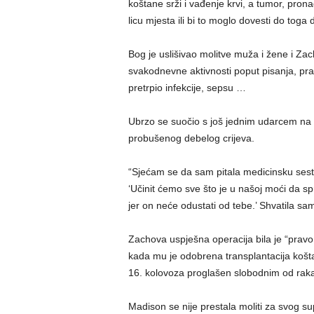
koštane srži i vađenje krvi, a tumor, pron
licu mjesta ili bi to moglo dovesti do toga 
Bog je uslišivao molitve muža i žene i Zac
svakodnevne aktivnosti poput pisanja, pran
pretrpio infekcije, sepsu …
Ubrzo se suočio s još jednim udarcem na s
probušenog debelog crijeva.
“Sjećam se da sam pitala medicinsku sestru
‘Učinit ćemo sve što je u našoj moći da s
jer on neće odustati od tebe.’ Shvatila sam
Zachova uspješna operacija bila je “prav
kada mu je odobrena transplantacija koštan
16. kolovoza proglašen slobodnim od raka
Madison se nije prestala moliti za svog su