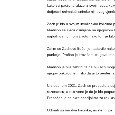
kako svi pacijenti izlaze iz svojih soba kako 
dotjerani snimajući snimke njihovog vjenč
Zach je bio u svojim invalidskim kolicima p
Madison se sjeća osmijeha na njegovom li
najbolji dan u mom životu. Iako to nije bilo
Zatim se Zachovo liječenje nastavilo nako
punkcije. Prošao je kroz šest krugova inte
Madison je bila zabrinuta da bi Zach mog
njegov onkolog je mislio da je to perifer
U studenom 2021. Zach se probudio s osj
rezonancu, a otkriveno je da je bio potpun
Prebačen je na skrb specijalista za rak kr
Odmah su mu dva liječnika, asistent i pet 