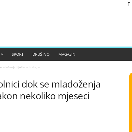
SPORT
DRUŠTVO
MAGAZIN
ladoženja liječio od raka, a...
olnici dok se mladoženja
nakon nekoliko mjeseci