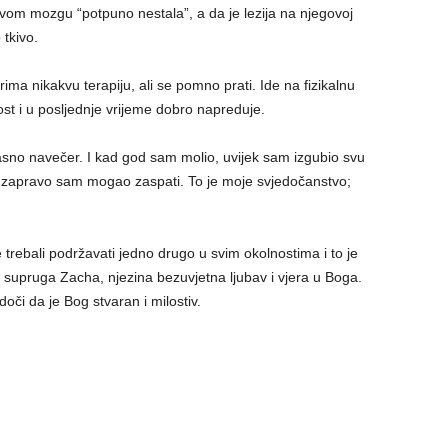
chovom mozgu “potpuno nestala”, a da je lezija na njegovoj
tkivo.
rima nikakvu terapiju, ali se pomno prati. Ide na fizikalnu
vost i u posljednje vrijeme dobro napreduje.
kasno navečer. I kad god sam molio, uvijek sam izgubio svu
 zapravo sam mogao zaspati. To je moje svjedočanstvo;
 trebali podržavati jedno drugo u svim okolnostima i to je
 supruga Zacha, njezina bezuvjetna ljubav i vjera u Boga.
doči da je Bog stvaran i milostiv.