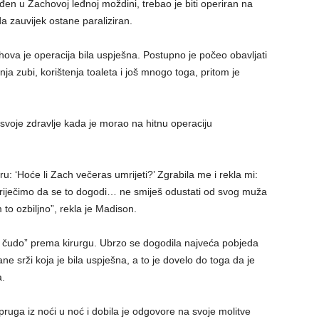
ađen u Zachovoj leđnoj moždini, trebao je biti operiran na
da zauvijek ostane paraliziran.
hova je operacija bila uspješna. Postupno je počeo obavljati
ja zubi, korištenja toaleta i još mnogo toga, pritom je
voje zdravlje kada je morao na hitnu operaciju
: ‘Hoće li Zach večeras umrijeti?’ Zgrabila me i rekla mi:
priječimo da se to dogodi… ne smiješ odustati od svog muža
 to ozbiljno”, rekla je Madison.
o čudo” prema kirurgu. Ubrzo se dogodila najveća pobjeda
e srži koja je bila uspješna, a to je dovelo do toga da je
.
pruga iz noći u noć i dobila je odgovore na svoje molitve