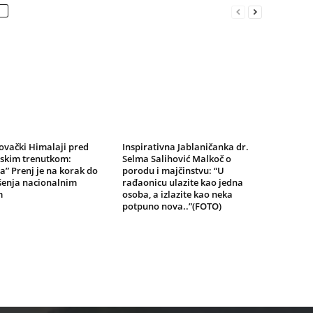
ovački Himalaji pred
Inspirativna Jablaničanka dr.
jskim trenutkom:
Selma Salihović Malkoč o
a” Prenj je na korak do
porodu i majčinstvu: “U
šenja nacionalnim
rađaonicu ulazite kao jedna
m
osoba, a izlazite kao neka
potpuno nova..”(FOTO)