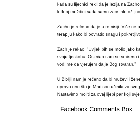
kada su liječnici rekli da je lezija na Za
leđnoj moždini sada samo zaostalo ožiljno 
Zachu je rečeno da je u remisiji. Više ne p
terapiju kako bi povratio snagu i pokretlji
Zach je rekao: “Uvijek bih se molio jako 
svoju tjeskobu. Osjećao sam se smireno i
vodi me da vjerujem da je Bog stvaran.”
U Bibliji nam je rečeno da bi muževi i žene
upravo ono što je Madison učinila za svog
Nastavimo moliti za ovaj lijepi par koji svje
Facebook Comments Box