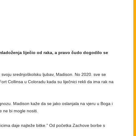
mladoženja liječio od raka, a pravo čudo dogodilo se
 svoju srednjoškolsku ljubav, Madison. No 2020. sve se
ort Collinsa u Coloradu kada su liječnici rekli da ima rak na
gnozu. Madison kaže da se jako oslanjala na vjeru u Boga i
e ne bi mogle nositi.
nicima daje najteže bitke.” Od početka Zachove borbe s