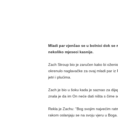
Mladi par vjenčao se u bolnici dok se 
nekoliko mjeseci kasnije.
Zach Stroup bio je zaručen kako bi oženio
okrenulo naglavačke za ovaj mladi par iz F
jetri i plućima.
Zach je bio u šoku kada je saznao za dija
znala je da im On neće dati ništa s čime s
Rekla je Zachu: “Bog svojim najvećim rat
rakom oslanjaju se na svoju vjeru u Boga.