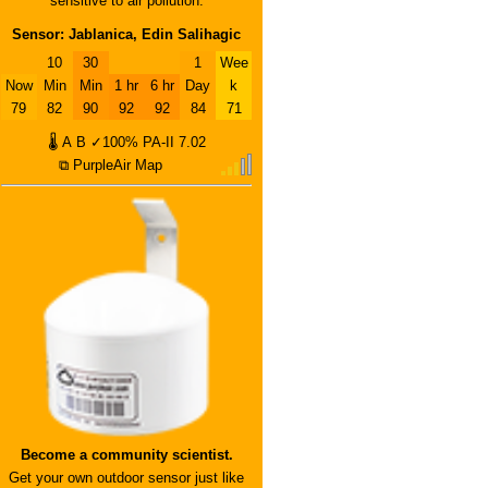
sensitive to air pollution.
Sensor: Jablanica, Edin Salihagic
10
30
1
Wee
Now
Min
Min
1 hr
6 hr
Day
k
79
82
90
92
92
84
71
🌡
A
B
✓100%
PA-II
7.02
⧉ PurpleAir Map
Become a community scientist.
Get your own outdoor sensor just like