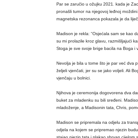
Par se zaručio u ožujku 2021. kada je Zach 
pronašli tumor na njegovoj leđnoj moždini.
magnetska rezonanca pokazala je da liječe
Madison je rekla: “Osjećala sam se kao d
su mi prolazile kroz glavu, razmišljajući k
Stoga je sve svoje brige bacila na Boga i 
Nevolja je bila u tome što je par već dva
željeli vjenčati, jer su se jako voljeli. Ali
vjenčaju u bolnici.
Njihova je ceremonija dogovorena dva dana 
buket za mladenku su bili sređeni. Madisoni
mladoženje, a Madisonin tata, Chris, pomo
Madison se pripremala na odjelu za transpl
odjela na kojem se pripremao njezin budući
stajao njezin tata i plakao shrvan cijelom 