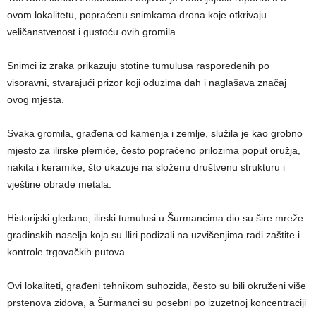
ovom lokalitetu, popraćenu snimkama drona koje otkrivaju
veličanstvenost i gustoću ovih gromila.
Snimci iz zraka prikazuju stotine tumulusa raspoređenih po
visoravni, stvarajući prizor koji oduzima dah i naglašava značaj
ovog mjesta.
Svaka gromila, građena od kamenja i zemlje, služila je kao grobno
mjesto za ilirske plemiće, često popraćeno prilozima poput oružja,
nakita i keramike, što ukazuje na složenu društvenu strukturu i
vještine obrade metala.
Historijski gledano, ilirski tumulusi u Šurmancima dio su šire mreže
gradinskih naselja koja su Iliri podizali na uzvišenjima radi zaštite i
kontrole trgovačkih putova.
Ovi lokaliteti, građeni tehnikom suhozida, često su bili okruženi više
prstenova zidova, a Šurmanci su posebni po izuzetnoj koncentraciji