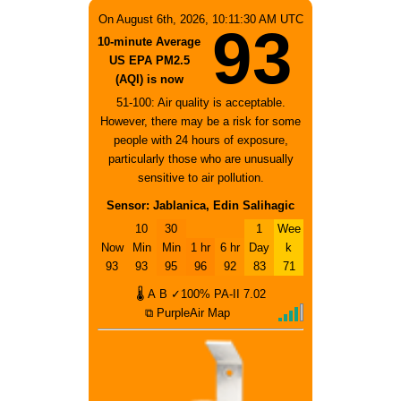
On August 6th, 2026, 10:11:30 AM UTC
93
10-minute Average
US EPA PM2.5
(AQI) is now
51-100: Air quality is acceptable.
However, there may be a risk for some
people with 24 hours of exposure,
particularly those who are unusually
sensitive to air pollution.
Sensor: Jablanica, Edin Salihagic
10
30
1
Wee
Now
Min
Min
1 hr
6 hr
Day
k
93
93
95
96
92
83
71
🌡
A
B
✓100%
PA-II
7.02
⧉ PurpleAir Map