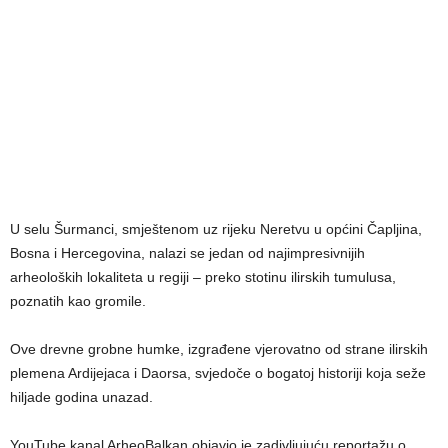
U selu Šurmanci, smještenom uz rijeku Neretvu u općini Čapljina,
Bosna i Hercegovina, nalazi se jedan od najimpresivnijih
arheoloških lokaliteta u regiji – preko stotinu ilirskih tumulusa,
poznatih kao gromile.
Ove drevne grobne humke, izgrađene vjerovatno od strane ilirskih
plemena Ardijejaca i Daorsa, svjedoče o bogatoj historiji koja seže
hiljade godina unazad.
YouTube kanal ArheoBalkan objavio je zadivljujuću reportažu o