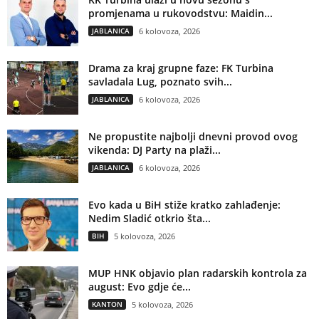
promjenama u rukovodstvu: Maidin...
JABLANICA
6 kolovoza, 2026
Drama za kraj grupne faze: FK Turbina
savladala Lug, poznato svih...
JABLANICA
6 kolovoza, 2026
Ne propustite najbolji dnevni provod ovog
vikenda: DJ Party na plaži...
JABLANICA
6 kolovoza, 2026
Evo kada u BiH stiže kratko zahlađenje:
Nedim Sladić otkrio šta...
BIH
5 kolovoza, 2026
MUP HNK objavio plan radarskih kontrola za
august: Evo gdje će...
KANTON
5 kolovoza, 2026