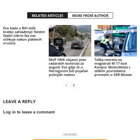
RELATED ARTICLES
MORE FROM AUTHOR
Evo kada u BiH stiže
kratko zahlađenje: Nedim
Sladić otkrio šta nas
očekuje nakon paklenih
vrućina
MUP HNK objavio plan
Teška nesreća na
radarskih kontrola za
magistrali M-17 kod
august: Evo gdje će u
Konjica: Motociklista s
Hercegovini biti pojačan
teškim povredama
policijski nadzor
prevezen u SKB Mostar
LEAVE A REPLY
Log in to leave a comment
- VRIJEME -