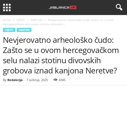
Home
VIJESTI
KANTON
Nevjerovatno arheološko čudo: Zašto se u ovom
hercegovačkom selu nalazi stotinu divovskih...
VIJESTI
KANTON
Nevjerovatno arheološko čudo:
Zašto se u ovom hercegovačkom
selu nalazi stotinu divovskih
grobova iznad kanjona Neretve?
By
Redakcija
-
7 svibnja, 2025
4345