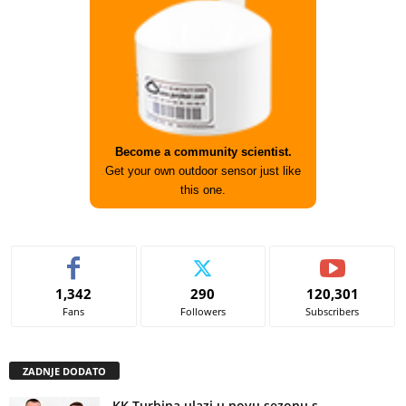
Become a community scientist.
Get your own outdoor sensor just like
this one.
1,342
290
120,301
Fans
Followers
Subscribers
ZADNJE DODATO
KK Turbina ulazi u novu sezonu s