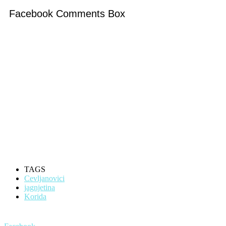
Facebook Comments Box
TAGS
Cevljanovici
jagnjetina
Korida