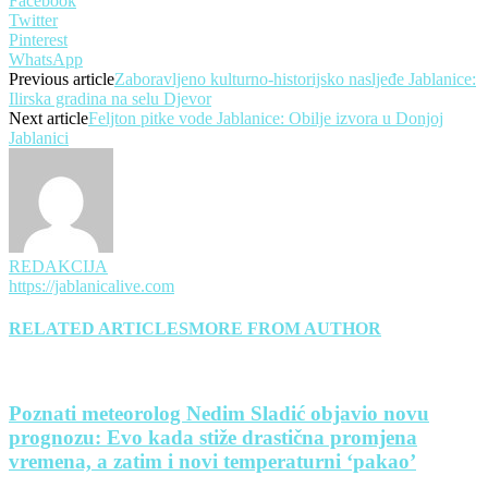
Facebook
Twitter
Pinterest
WhatsApp
Previous article
Zaboravljeno kulturno-historijsko nasljeđe Jablanice:
Ilirska gradina na selu Djevor
Next article
Feljton pitke vode Jablanice: Obilje izvora u Donjoj
Jablanici
REDAKCIJA
https://jablanicalive.com
RELATED ARTICLES
MORE FROM AUTHOR
Poznati meteorolog Nedim Sladić objavio novu
prognozu: Evo kada stiže drastična promjena
vremena, a zatim i novi temperaturni ‘pakao’