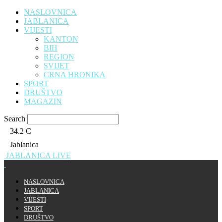
NASLOVNICA
JABLANICA
VIJESTI
KANTON
BIH
REGION
SVIJET
CRNA HRONIKA
SPORT
DRUŠTVO
MAGAZIN
Search
34.2
C
Jablanica
JABLANICA LIVE
NASLOVNICA
JABLANICA
VIJESTI
SPORT
DRUŠTVO