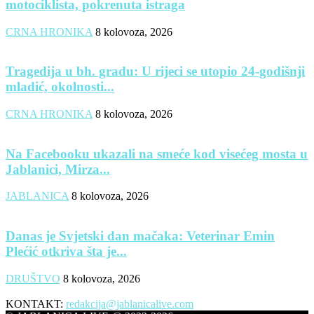
motociklista, pokrenuta istraga
CRNA HRONIKA
8 kolovoza, 2026
Tragedija u bh. gradu: U rijeci se utopio 24-godišnji
mladić, okolnosti...
CRNA HRONIKA
8 kolovoza, 2026
Na Facebooku ukazali na smeće kod visećeg mosta u
Jablanici, Mirza...
JABLANICA
8 kolovoza, 2026
Danas je Svjetski dan mačaka: Veterinar Emin
Plećić otkriva šta je...
DRUŠTVO
8 kolovoza, 2026
KONTAKT:
redakcija@jablanicalive.com