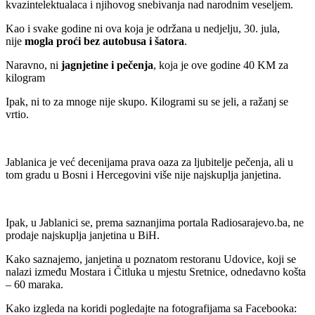
kvazintelektualaca i njihovog snebivanja nad narodnim veseljem.
Kao i svake godine ni ova koja je održana u nedjelju, 30. jula,
nije
mogla proći bez autobusa i šatora
.
Naravno, ni
jagnjetine i pečenja
, koja je ove godine 40 KM za
kilogram
Ipak, ni to za mnoge nije skupo. Kilogrami su se jeli, a ražanj se
vrtio.
Jablanica je već decenijama prava oaza za ljubitelje pečenja, ali u
tom gradu u Bosni i Hercegovini više nije najskuplja janjetina.
Ipak, u Jablanici se, prema saznanjima portala Radiosarajevo.ba, ne
prodaje najskuplja janjetina u BiH.
Kako saznajemo, janjetina u poznatom restoranu Udovice, koji se
nalazi između Mostara i Čitluka u mjestu Sretnice, odnedavno košta
– 60 maraka.
Kako izgleda na koridi pogledajte na fotografijama sa Facebooka: