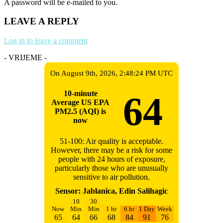
A password will be e-mailed to you.
LEAVE A REPLY
Log in to leave a comment
- VRIJEME -
On August 9th, 2026, 2:48:24 PM UTC
10-minute
64
Average US EPA
PM2.5 (AQI) is
now
51-100: Air quality is acceptable.
However, there may be a risk for some
people with 24 hours of exposure,
particularly those who are unusually
sensitive to air pollution.
Sensor: Jablanica, Edin Salihagic
10
30
Now
Min
Min
1 hr
6 hr
1 Day
Week
65
64
66
68
84
91
76