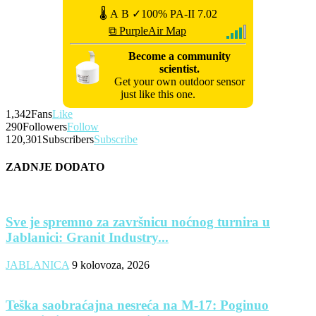
🌡
A
B
✓100%
PA-II
7.02
⧉ PurpleAir Map
Become a community
scientist.
Get your own outdoor sensor
just like this one.
1,342
Fans
Like
290
Followers
Follow
120,301
Subscribers
Subscribe
ZADNJE DODATO
Sve je spremno za završnicu noćnog turnira u
Jablanici: Granit Industry...
JABLANICA
9 kolovoza, 2026
Teška saobraćajna nesreća na M-17: Poginuo