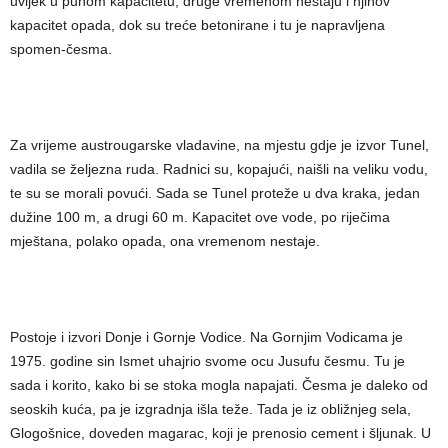
uvijek u punom kapacitetu, druge vremenom nestaju i njihov
kapacitet opada, dok su treće betonirane i tu je napravljena
spomen-česma.
Za vrijeme austrougarske vladavine, na mjestu gdje je izvor Tunel,
vadila se željezna ruda. Radnici su, kopajući, naišli na veliku vodu,
te su se morali povući. Sada se Tunel proteže u dva kraka, jedan
dužine 100 m, a drugi 60 m. Kapacitet ove vode, po riječima
mještana, polako opada, ona vremenom nestaje.
Postoje i izvori Donje i Gornje Vodice. Na Gornjim Vodicama je
1975. godine sin Ismet uhajrio svome ocu Jusufu česmu. Tu je
sada i korito, kako bi se stoka mogla napajati. Česma je daleko od
seoskih kuća, pa je izgradnja išla teže. Tada je iz obližnjeg sela,
Glogošnice, doveden magarac, koji je prenosio cement i šljunak. U