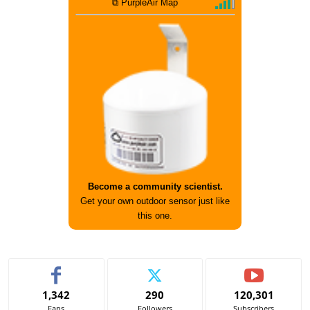
⧉ PurpleAir Map
Become a community scientist.
Get your own outdoor sensor just like
this one.
1,342
290
120,301
Fans
Followers
Subscribers