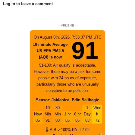
Log in to leave a comment
- VRIJEME -
On August 6th, 2026, 7:53:37 PM UTC
91
10-minute Average
US EPA PM2.5
(AQI) is now
51-100: Air quality is acceptable.
However, there may be a risk for some
people with 24 hours of exposure,
particularly those who are unusually
sensitive to air pollution.
Sensor: Jablanica, Edin Salihagic
10
30
1
Wee
Now
Min
Min
1 hr
6 hr
Day
k
85
91
88
85
86
83
72
🌡
A
B
✓100%
PA-II
7.02