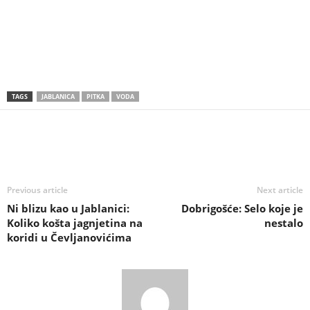
TAGS
JABLANICA
PITKA
VODA
Previous article
Next article
Ni blizu kao u Jablanici:
Dobrigošće: Selo koje je
Koliko košta jagnjetina na
nestalo
koridi u Čevljanovićima