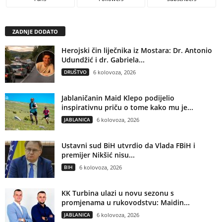
ZADNJE DODATO
Herojski čin liječnika iz Mostara: Dr. Antonio
Udundžić i dr. Gabriela...
DRUŠTVO
6 kolovoza, 2026
Jablaničanin Maid Klepo podijelio
inspirativnu priču o tome kako mu je...
JABLANICA
6 kolovoza, 2026
Ustavni sud BiH utvrdio da Vlada FBiH i
premijer Nikšić nisu...
BIH
6 kolovoza, 2026
KK Turbina ulazi u novu sezonu s
promjenama u rukovodstvu: Maidin...
JABLANICA
6 kolovoza, 2026