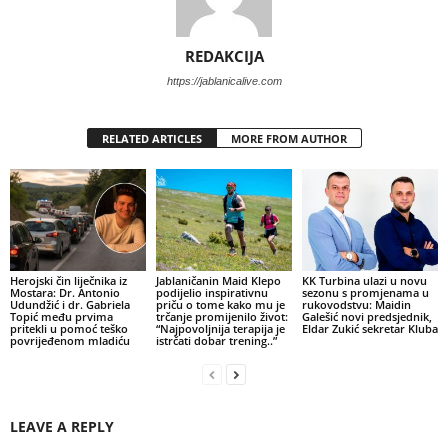
REDAKCIJA
https://jablanicalive.com
RELATED ARTICLES
MORE FROM AUTHOR
Herojski čin liječnika iz
Jablaničanin Maid Klepo
KK Turbina ulazi u novu
Mostara: Dr. Antonio
podijelio inspirativnu
sezonu s promjenama u
Udundžić i dr. Gabriela
priču o tome kako mu je
rukovodstvu: Maidin
Topić među prvima
trčanje promijenilo život:
Galešić novi predsjednik,
pritekli u pomoć teško
“Najpovoljnija terapija je
Eldar Zukić sekretar Kluba
povrijeđenom mladiću
istrčati dobar trening..”
LEAVE A REPLY