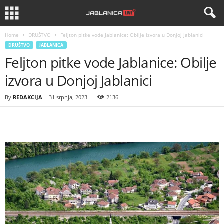
Home
DRUŠTVO
Feljton pitke vode Jablanice: Obilje izvora u Donjoj Jablanici
DRUŠTVO
JABLANICA
Feljton pitke vode Jablanice: Obilje
izvora u Donjoj Jablanici
By
REDAKCIJA
-
31 srpnja, 2023
2136