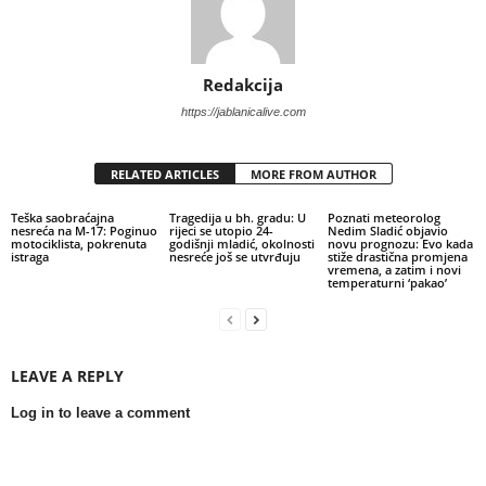
Redakcija
https://jablanicalive.com
RELATED ARTICLES
MORE FROM AUTHOR
Teška saobraćajna
Tragedija u bh. gradu: U
Poznati meteorolog
nesreća na M-17: Poginuo
rijeci se utopio 24-
Nedim Sladić objavio
motociklista, pokrenuta
godišnji mladić, okolnosti
novu prognozu: Evo kada
istraga
nesreće još se utvrđuju
stiže drastična promjena
vremena, a zatim i novi
temperaturni ‘pakao’
LEAVE A REPLY
Log in to leave a comment