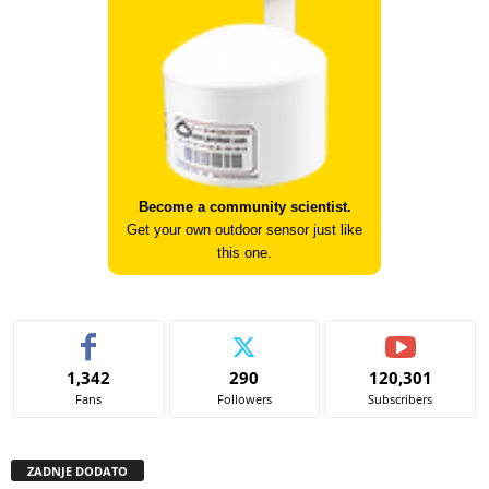
Become a community scientist.
Get your own outdoor sensor just like
this one.
1,342
290
120,301
Fans
Followers
Subscribers
ZADNJE DODATO