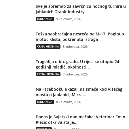
Sve je spremno za završnicu noćnog turnira u
Jablanici: Granit Industry...
JABLANICA
9 kolovoza, 2026
Teška saobraćajna nesreća na M-17: Poginuo
motociklista, pokrenuta istraga
CRNA HRONIKA
8 kolovoza, 2026
Tragedija u bh. gradu: U rijeci se utopio 24-
godišnji mladić, okolnosti...
CRNA HRONIKA
8 kolovoza, 2026
Na Facebooku ukazali na smeće kod visećeg
mosta u Jablanici, Mirza...
JABLANICA
8 kolovoza, 2026
Danas je Svjetski dan mačaka: Veterinar Emin
Plećić otkriva šta je...