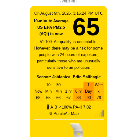
- VRIJEME -
On August 9th, 2026, 3:16:24 PM UTC
65
10-minute Average
US EPA PM2.5
(AQI) is now
51-100: Air quality is acceptable.
However, there may be a risk for some
people with 24 hours of exposure,
particularly those who are unusually
sensitive to air pollution.
Sensor: Jablanica, Edin Salihagic
10
30
1
Wee
Now
Min
Min
1 hr
6 hr
Day
k
68
65
66
67
83
90
76
🌡
A
B
✓100%
PA-II
7.02
⧉ PurpleAir Map