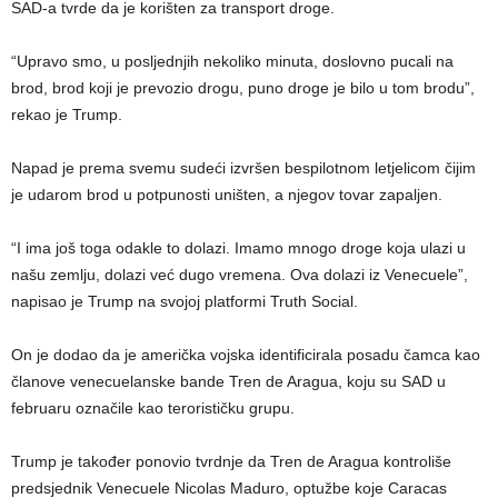
SAD-a tvrde da je korišten za transport droge.
“Upravo smo, u posljednjih nekoliko minuta, doslovno pucali na
brod, brod koji je prevozio drogu, puno droge je bilo u tom brodu”,
rekao je Trump.
Napad je prema svemu sudeći izvršen bespilotnom letjelicom čijim
je udarom brod u potpunosti uništen, a njegov tovar zapaljen.
“I ima još toga odakle to dolazi. Imamo mnogo droge koja ulazi u
našu zemlju, dolazi već dugo vremena. Ova dolazi iz Venecuele”,
napisao je Trump na svojoj platformi Truth Social.
On je dodao da je američka vojska identificirala posadu čamca kao
članove venecuelanske bande Tren de Aragua, koju su SAD u
februaru označile kao terorističku grupu.
Trump je također ponovio tvrdnje da Tren de Aragua kontroliše
predsjednik Venecuele Nicolas Maduro, optužbe koje Caracas