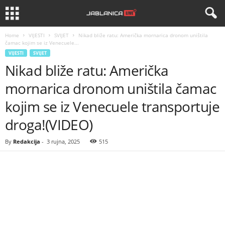
Home
VIJESTI
SVIJET
Nikad bliže ratu: Američka mornarica dronom uništila
čamac kojim se iz Venecuele...
VIJESTI
SVIJET
Nikad bliže ratu: Američka
mornarica dronom uništila čamac
kojim se iz Venecuele transportuje
droga!(VIDEO)
By
Redakcija
-
3 rujna, 2025
515