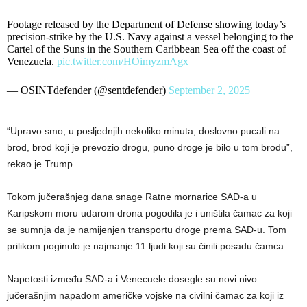
Footage released by the Department of Defense showing today’s
precision-strike by the U.S. Navy against a vessel belonging to the
Cartel of the Suns in the Southern Caribbean Sea off the coast of
Venezuela.
pic.twitter.com/HOimyzmAgx
— OSINTdefender (@sentdefender)
September 2, 2025
“Upravo smo, u posljednjih nekoliko minuta, doslovno pucali na
brod, brod koji je prevozio drogu, puno droge je bilo u tom brodu”,
rekao je Trump.
Tokom jučerašnjeg dana snage Ratne mornarice SAD-a u
Karipskom moru udarom drona pogodila je i uništila čamac za koji
se sumnja da je namijenjen transportu droge prema SAD-u. Tom
prilikom poginulo je najmanje 11 ljudi koji su činili posadu čamca.
Napetosti između SAD-a i Venecuele dosegle su novi nivo
jučerašnjim napadom američke vojske na civilni čamac za koji iz