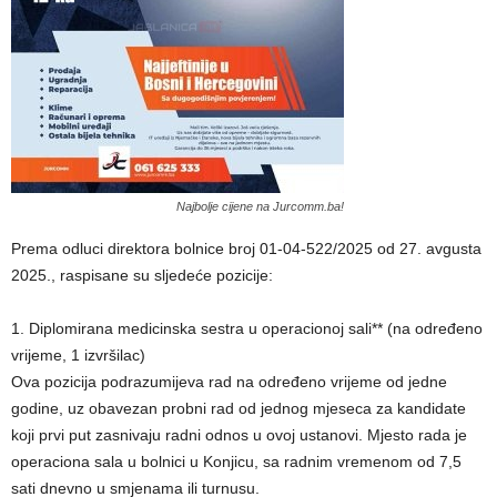
Najbolje cijene na Jurcomm.ba!
Prema odluci direktora bolnice broj 01-04-522/2025 od 27. avgusta
2025., raspisane su sljedeće pozicije:
1. Diplomirana medicinska sestra u operacionoj sali** (na određeno
vrijeme, 1 izvršilac)
Ova pozicija podrazumijeva rad na određeno vrijeme od jedne
godine, uz obavezan probni rad od jednog mjeseca za kandidate
koji prvi put zasnivaju radni odnos u ovoj ustanovi. Mjesto rada je
operaciona sala u bolnici u Konjicu, sa radnim vremenom od 7,5
sati dnevno u smjenama ili turnusu.