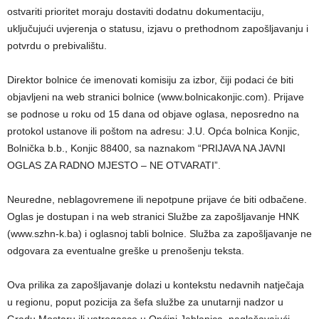
ostvariti prioritet moraju dostaviti dodatnu dokumentaciju,
uključujući uvjerenja o statusu, izjavu o prethodnom zapošljavanju i
potvrdu o prebivalištu.
Direktor bolnice će imenovati komisiju za izbor, čiji podaci će biti
objavljeni na web stranici bolnice (www.bolnicakonjic.com). Prijave
se podnose u roku od 15 dana od objave oglasa, neposredno na
protokol ustanove ili poštom na adresu: J.U. Opća bolnica Konjic,
Bolnička b.b., Konjic 88400, sa naznakom “PRIJAVA NA JAVNI
OGLAS ZA RADNO MJESTO – NE OTVARATI”.
Neuredne, neblagovremene ili nepotpune prijave će biti odbačene.
Oglas je dostupan i na web stranici Službe za zapošljavanje HNK
(www.szhn-k.ba) i oglasnoj tabli bolnice. Služba za zapošljavanje ne
odgovara za eventualne greške u prenošenju teksta.
Ova prilika za zapošljavanje dolazi u kontekstu nedavnih natječaja
u regionu, poput pozicija za šefa službe za unutarnji nadzor u
Gradu Mostaru ili vatrogasce u Općini Jablanica, naglašavajući