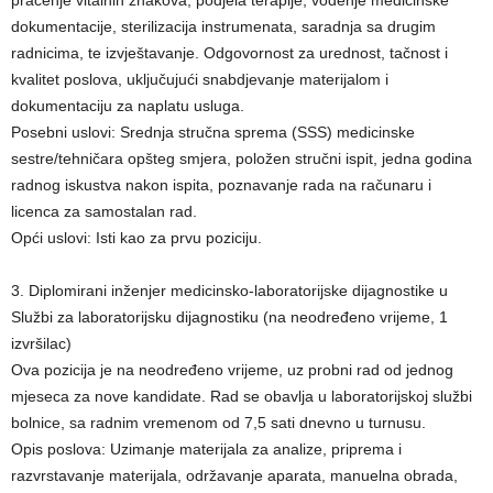
dokumentacije, sterilizacija instrumenata, saradnja sa drugim
radnicima, te izvještavanje. Odgovornost za urednost, tačnost i
kvalitet poslova, uključujući snabdjevanje materijalom i
dokumentaciju za naplatu usluga.
Posebni uslovi: Srednja stručna sprema (SSS) medicinske
sestre/tehničara opšteg smjera, položen stručni ispit, jedna godina
radnog iskustva nakon ispita, poznavanje rada na računaru i
licenca za samostalan rad.
Opći uslovi: Isti kao za prvu poziciju.
3. Diplomirani inženjer medicinsko-laboratorijske dijagnostike u
Službi za laboratorijsku dijagnostiku (na neodređeno vrijeme, 1
izvršilac)
Ova pozicija je na neodređeno vrijeme, uz probni rad od jednog
mjeseca za nove kandidate. Rad se obavlja u laboratorijskoj službi
bolnice, sa radnim vremenom od 7,5 sati dnevno u turnusu.
Opis poslova: Uzimanje materijala za analize, priprema i
razvrstavanje materijala, održavanje aparata, manuelna obrada,