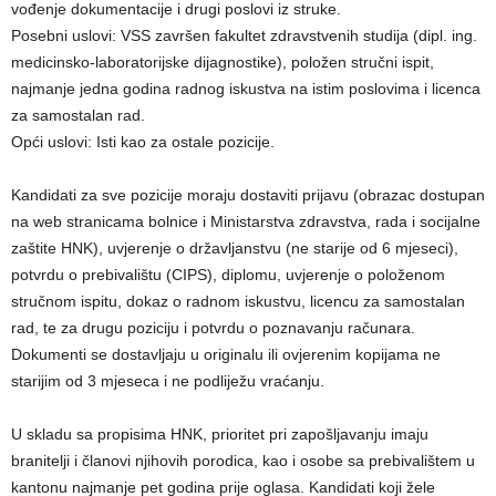
vođenje dokumentacije i drugi poslovi iz struke.
Posebni uslovi: VSS završen fakultet zdravstvenih studija (dipl. ing.
medicinsko-laboratorijske dijagnostike), položen stručni ispit,
najmanje jedna godina radnog iskustva na istim poslovima i licenca
za samostalan rad.
Opći uslovi: Isti kao za ostale pozicije.
Kandidati za sve pozicije moraju dostaviti prijavu (obrazac dostupan
na web stranicama bolnice i Ministarstva zdravstva, rada i socijalne
zaštite HNK), uvjerenje o državljanstvu (ne starije od 6 mjeseci),
potvrdu o prebivalištu (CIPS), diplomu, uvjerenje o položenom
stručnom ispitu, dokaz o radnom iskustvu, licencu za samostalan
rad, te za drugu poziciju i potvrdu o poznavanju računara.
Dokumenti se dostavljaju u originalu ili ovjerenim kopijama ne
starijim od 3 mjeseca i ne podliježu vraćanju.
U skladu sa propisima HNK, prioritet pri zapošljavanju imaju
branitelji i članovi njihovih porodica, kao i osobe sa prebivalištem u
kantonu najmanje pet godina prije oglasa. Kandidati koji žele