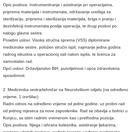
Opis poslova: Instrumentiranje i asistiranje pri operacijama,
priprema materijala i instrumenata, održavanje uređaja za
sterilizaciju, priprema i sterilizacija materijala, briga o pranju i
dezinfekciji instrumenata poslije operacija, te drugi poslovi po
nalogu glavne sestre.
Posebni uslovi: Visoka stručna sprema (VSS) diplomirane
medicinske sestre, položen stručni ispit, najmanje jedna godina
radnog iskustva u operacionoj sali nakon ispita, te licenca za
samostalan rad.
Opći uslovi: Državljanstvo BiH, punoljetnost i opća zdravstvena
sposobnost.
2. Medicinska sestra/tehničar na Neurološkom odjelu (na određeno
vrijeme, 1 izvršilac)
Radni odnos na određeno vrijeme od jedne godine, uz probni rad
od jednog mjeseca za nove zaposlenike. Rad se obavlja u bolnici u
Konjicu, sa istim radnim vremenom kao i prethodna pozicija.
Opis poslova: Njega i ishrana bolesnika, asistiranje ljekarima,
praćenje vitalnih znakova, podjela terapije, vođenje medicinske