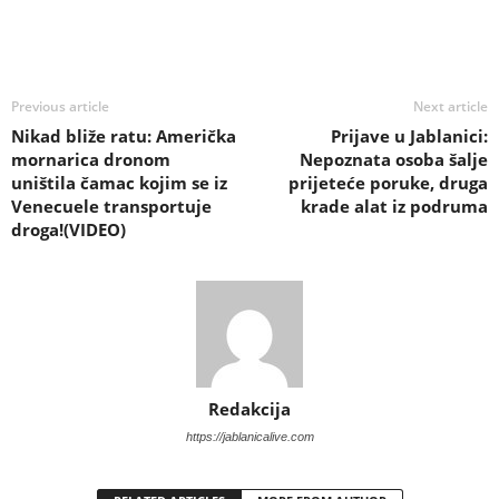
Previous article
Next article
Nikad bliže ratu: Američka
Prijave u Jablanici:
mornarica dronom
Nepoznata osoba šalje
uništila čamac kojim se iz
prijeteće poruke, druga
Venecuele transportuje
krade alat iz podruma
droga!(VIDEO)
Redakcija
https://jablanicalive.com