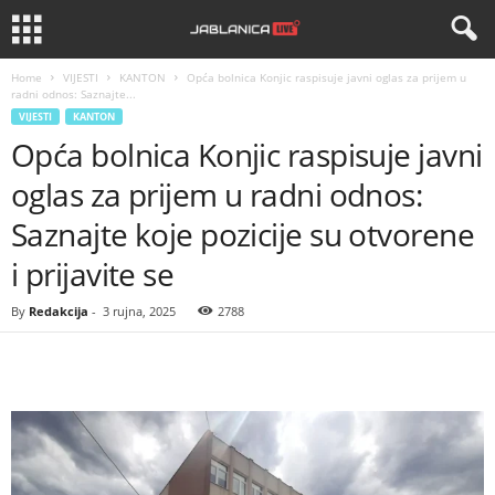
Home
VIJESTI
KANTON
Opća bolnica Konjic raspisuje javni oglas za prijem u
radni odnos: Saznajte...
VIJESTI
KANTON
Opća bolnica Konjic raspisuje javni
oglas za prijem u radni odnos:
Saznajte koje pozicije su otvorene
i prijavite se
By
Redakcija
-
3 rujna, 2025
2788