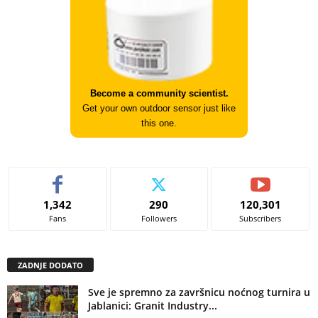
Become a community scientist.
Get your own outdoor sensor just like
this one.
1,342
290
120,301
Fans
Followers
Subscribers
ZADNJE DODATO
Sve je spremno za završnicu noćnog turnira u
Jablanici: Granit Industry...