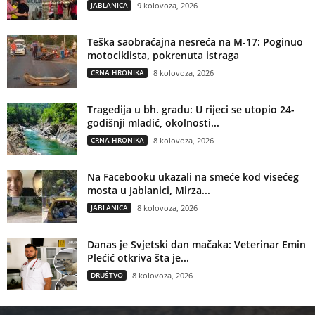
JABLANICA
9 kolovoza, 2026
Teška saobraćajna nesreća na M-17: Poginuo
motociklista, pokrenuta istraga
CRNA HRONIKA
8 kolovoza, 2026
Tragedija u bh. gradu: U rijeci se utopio 24-
godišnji mladić, okolnosti...
CRNA HRONIKA
8 kolovoza, 2026
Na Facebooku ukazali na smeće kod visećeg
mosta u Jablanici, Mirza...
JABLANICA
8 kolovoza, 2026
Danas je Svjetski dan mačaka: Veterinar Emin
Plećić otkriva šta je...
DRUŠTVO
8 kolovoza, 2026