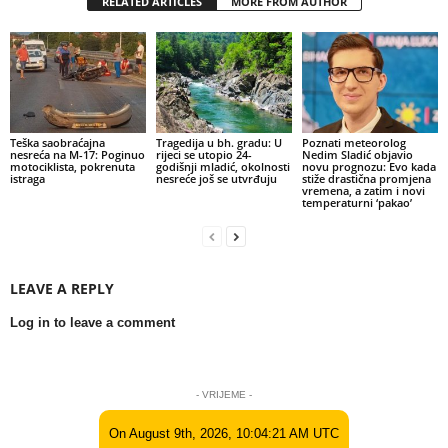
RELATED ARTICLES
MORE FROM AUTHOR
Teška saobraćajna
Tragedija u bh. gradu: U
Poznati meteorolog
nesreća na M-17: Poginuo
rijeci se utopio 24-
Nedim Sladić objavio
motociklista, pokrenuta
godišnji mladić, okolnosti
novu prognozu: Evo kada
istraga
nesreće još se utvrđuju
stiže drastična promjena
vremena, a zatim i novi
temperaturni ‘pakao’
LEAVE A REPLY
Log in to leave a comment
- VRIJEME -
On August 9th, 2026, 10:04:21 AM UTC