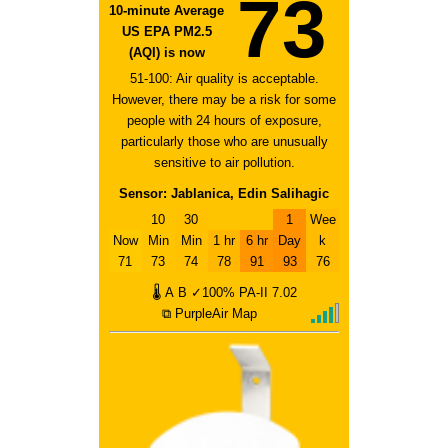
73
10-minute Average
US EPA PM2.5
(AQI) is now
51-100: Air quality is acceptable.
However, there may be a risk for some
people with 24 hours of exposure,
particularly those who are unusually
sensitive to air pollution.
Sensor: Jablanica, Edin Salihagic
10
30
1
Wee
Now
Min
Min
1 hr
6 hr
Day
k
71
73
74
78
91
93
76
🌡
A
B
✓100%
PA-II
7.02
⧉ PurpleAir Map