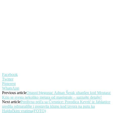
Facebook
Twitter
Pinterest
WhatsApp
Previous article
Opasni bjegunac Adnan Šerak uhapšen kod Mostara:
Krio se svega nekoliko metara od magistrale – saznajte detalje!
Next article
Predivna priča sa Čvrsnice: Porodica Kevrić iz Jablanice
uredila odmaralište i postavila klupu kod izvora na putu ka
Hajdučkim vratima(FOTO)