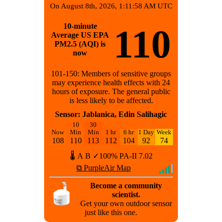
On August 8th, 2026, 1:11:58 AM UTC
10-minute
110
Average US EPA
PM2.5 (AQI) is
now
101-150: Members of sensitive groups
may experience health effects with 24
hours of exposure. The general public
is less likely to be affected.
Sensor: Jablanica, Edin Salihagic
10
30
Now
Min
Min
1 hr
6 hr
1 Day
Week
108
110
113
112
104
92
74
🌡
A
B
✓100%
PA-II
7.02
⧉ PurpleAir Map
Become a community
scientist.
Get your own outdoor sensor
just like this one.