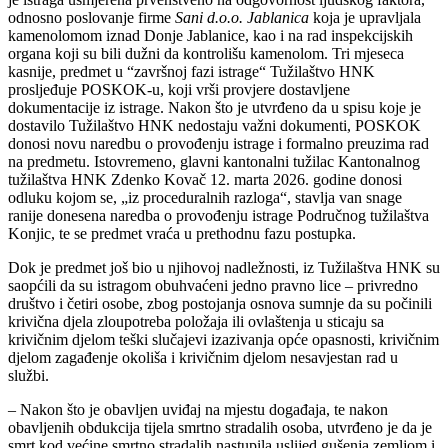
odnosno poslovanje firme
Sani d.o.o. Jablanica
koja je upravljala
kamenolomom iznad Donje Jablanice, kao i na rad inspekcijskih
organa koji su bili dužni da kontrolišu kamenolom. Tri mjeseca
kasnije, predmet u “završnoj fazi istrage“ Tužilaštvo HNK
prosljeđuje POSKOK-u, koji vrši provjere dostavljene
dokumentacije iz istrage. Nakon što je utvrđeno da u spisu koje je
dostavilo Tužilaštvo HNK nedostaju važni dokumenti, POSKOK
donosi novu naredbu o provođenju istrage i formalno preuzima rad
na predmetu. Istovremeno, glavni kantonalni tužilac Kantonalnog
tužilaštva HNK Zdenko Kovač 12. marta 2026. godine donosi
odluku kojom se, „iz proceduralnih razloga“, stavlja van snage
ranije donesena naredba o provođenju istrage Područnog tužilaštva
Konjic, te se predmet vraća u prethodnu fazu postupka.
Dok je predmet još bio u njihovoj nadležnosti, iz Tužilaštva HNK su
saopćili da su istragom obuhvaćeni jedno pravno lice – privredno
društvo i četiri osobe, zbog postojanja osnova sumnje da su počinili
krivična djela zloupotreba položaja ili ovlaštenja u sticaju sa
krivičnim djelom teški slučajevi izazivanja opće opasnosti, krivičnim
djelom zagađenje okoliša i krivičnim djelom nesavjestan rad u
službi.
– Nakon što je obavljen uviđaj na mjestu događaja, te nakon
obavljenih obdukcija tijela smrtno stradalih osoba, utvrđeno je da je
smrt kod većine smrtno stradalih nastupila uslijed gušenja zemljom i