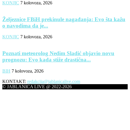
KONJIC
7 kolovoza, 2026
Željeznice FBiH prekinule nagađanja: Evo šta kažu
o navodima da je...
KONJIC
7 kolovoza, 2026
Poznati meteorolog Nedim Sladić objavio novu
prognozu: Evo kada stiže drastična...
BIH
7 kolovoza, 2026
KONTAKT:
redakcija@jablanicalive.com
© JABLANICA LIVE @ 2022-2026