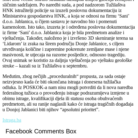
sličnim sadržajem. Po naredbi suda, a pod nadzorom Tužilaštva
HNK istražitelji policije su izuzeli poslovnu dokumentaciju iz
Ministarstva gospodarstva HNK, a koja se odnosi na firmu ‘Sani’
d.o.o. Jablanica, u čijem sastavu je navodno bio i pomenuti
kamenolom. Isto tako, izuzeta je i određena poslovna dokumentacija
iz firme ‘Sani’ d.o.o. Jablanica koja je bila predmetom analize i
vještačenja. Također, naloženo je i izvršeno 3D skeniranje terena sa
‘Lidarom’ iz zraka na širem području Donje Jablanice, s ciljem
utvrđivanja količine i zapremine pokrenute zemljane mase i njene
masivnosti, te utjecaja na razorne posljedice, odnosno tragediju.
Ovaj snimak se koristio za daljnja vještačenja po vještaku geološke
struke – kazali su iz Tužilaštva u septembru.
Međutim, zbog nečijih „proceduralnih“ propusta, za sada ostaje
neizvjesno kada će biti okončana istraga i donesena tužilačka
odluka. Iz POSKOK-a nam nisu mogli potvrditi da li nova naredba
federalnog tužioca o provođenju istrage podrazumijeva izmjene u
obimu istrage, kvalifikaciji djela ili statusu osoba obuhvaćenih
predmetom, ali su ranije naglasili kako će istraga tragičnih događaja
u Donjoj Jablanici biti njihov “apsolutni prioritet”.
Istraga.ba
Facebook Comments Box