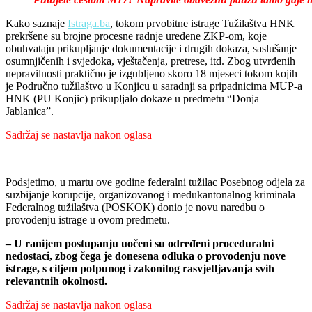
Kako saznaje
Istraga.ba
, tokom prvobitne istrage Tužilaštva HNK
prekršene su brojne procesne radnje uređene ZKP-om, koje
obuhvataju prikupljanje dokumentacije i drugih dokaza, saslušanje
osumnjičenih i svjedoka, vještačenja, pretrese, itd. Zbog utvrđenih
nepravilnosti praktično je izgubljeno skoro 18 mjeseci tokom kojih
je Područno tužilaštvo u Konjicu u saradnji sa pripadnicima MUP-a
HNK (PU Konjic) prikupljalo dokaze u predmetu “Donja
Jablanica”.
Sadržaj se nastavlja nakon oglasa
Podsjetimo, u martu ove godine federalni tužilac Posebnog odjela za
suzbijanje korupcije, organizovanog i međukantonalnog kriminala
Federalnog tužilaštva (POSKOK) donio je novu naredbu o
provođenju istrage u ovom predmetu.
– U ranijem postupanju uočeni su određeni proceduralni
nedostaci, zbog čega je donesena odluka o provođenju nove
istrage, s ciljem potpunog i zakonitog rasvjetljavanja svih
relevantnih okolnosti.
Sadržaj se nastavlja nakon oglasa