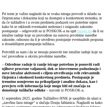
Pri tome je važno naglasiti da se svaka istraga provodi u skladu sa
činjenicama i dokazima koji su dostupni u konkretnom trenutku, te
da će tužilaštvo i u ovom predmetu poduzeti sve potrebne mjere
kako bi se otklonili eventualni nedostaci i osiguralo zakonito
postupanje – odgovorili su iz POSKOK-a na upit
Istrage.ba
da li su
istražne radnje koje su provođene na osnovu prvobitne naredbe
zakonite, odnosno da li je utvrđeno postojanje eventualnih propusta
u dosadašnjem postupanju tužilaca.
Potvrdili su nam i da se moraju ponoviti iste istražne radnje koje su
već provođene u okviru prvobitne naredbe.
–
Određene radnje iz ranije istrage potrebno je ponoviti radi
njihove procesne valjanosti, dok se istovremeno poduzimaju i
nove istražne aktivnosti s ciljem utvrđivanja svih relevantnih
činjenica i okolnosti konkretnog predmeta. Postupanje je
trenutno usmjereno na prikupljanje i analizu dokaza, kao i
provjeru svih informacija koje mogu biti od značaja za
donošenje tužilačke odluke
– navode iz POSKOK-a.
U septembru 2025. godine Tužilaštvo HNK je saopštilo da ulazi u
„završnu fazu istrage“ u slučaju Donja Jablanica. Naglasili su kako
je istraga usmjerena prvenstveno na odgovornost ljudskog faktora,