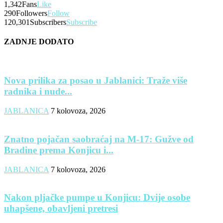
1,342
Fans
Like
290
Followers
Follow
120,301
Subscribers
Subscribe
ZADNJE DODATO
Nova prilika za posao u Jablanici: Traže više
radnika i nude...
JABLANICA
7 kolovoza, 2026
Znatno pojačan saobraćaj na M-17: Gužve od
Bradine prema Konjicu i...
JABLANICA
7 kolovoza, 2026
Nakon pljačke pumpe u Konjicu: Dvije osobe
uhapšene, obavljeni pretresi