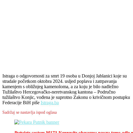
Istraga o odgovornosti za smrt 19 osoba u Donjoj Jablanici koje su
stradale početkom oktobra 2024. usljed poplava i zatrpavanja
kamenjem s obližnjeg kamenoloma, a za koju je bilo nadležno
Tužilaštvo Hercegovačko-neretvanskog kantona – Područno
tužilaštvo Konjic, vođena je suprotno Zakonu o krivičnom postupku
Federacije BiH piše
Istraga.ba
Sadržaj se nastavlja ispod oglasa
Putujete cestom M17? Napravite obaveznu pauzu tamo gdje mi