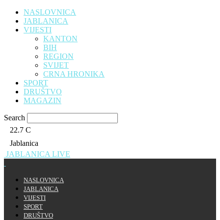
NASLOVNICA
JABLANICA
VIJESTI
KANTON
BIH
REGION
SVIJET
CRNA HRONIKA
SPORT
DRUŠTVO
MAGAZIN
Search
22.7
C
Jablanica
JABLANICA LIVE
NASLOVNICA
JABLANICA
VIJESTI
SPORT
DRUŠTVO