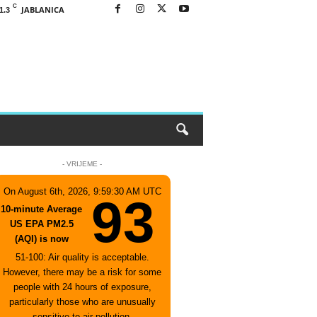
C
JABLANICA
1.3
- VRIJEME -
On August 6th, 2026, 9:59:30 AM UTC
93
10-minute Average
US EPA PM2.5
(AQI) is now
51-100: Air quality is acceptable.
However, there may be a risk for some
people with 24 hours of exposure,
particularly those who are unusually
sensitive to air pollution.