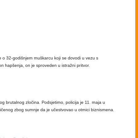
 je o 32-godišnjem muškarcu koji se dovodi u vezu s
n hapšenja, on je sproveden u istražni pritvor.
g brutalnog zločina. Podsjetimo, policija je 11. maja u
ičenog zbog sumnje da je učestvovao u otmici biznismena.