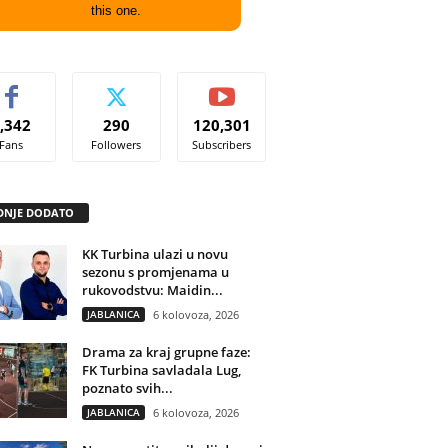
this one.
,342
290
120,301
Fans
Followers
Subscribers
DNJE DODATO
KK Turbina ulazi u novu
sezonu s promjenama u
rukovodstvu: Maidin...
JABLANICA
6 kolovoza, 2026
Drama za kraj grupne faze:
FK Turbina savladala Lug,
poznato svih...
JABLANICA
6 kolovoza, 2026