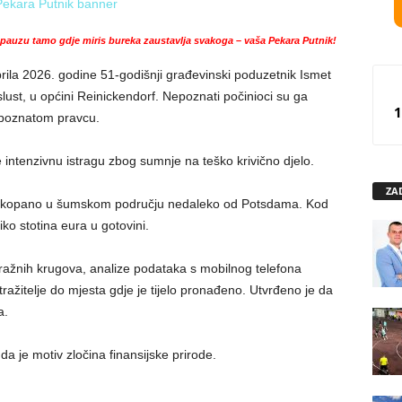
auzu tamo gdje miris bureka zaustavlja svakoga – vaša Pekara Putnik!
ila 2026. godine 51-godišnji građevinski poduzetnik Ismet
lust, u općini Reinickendorf. Nepoznati počinioci su ga
1
nepoznatom pravcu.
e intenzivnu istragu zbog sumnje na teško krivično djelo.
ZA
 zakopano u šumskom području nedaleko od Potsdama. Kod
ko stotina eura u gotovini.
ražnih krugova, analize podataka s mobilnog telefona
ražitelje do mjesta gdje je tijelo pronađeno. Utvrđeno je da
a.
 da je motiv zločina finansijske prirode.