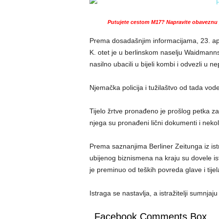
Putujete cestom M17? Napravite obaveznu p
Prema dosadašnjim informacijama, 23. apr
K. otet je u berlinskom naselju Waidmanns
nasilno ubacili u bijeli kombi i odvezli u 
Njemačka policija i tužilaštvo od tada vod
Tijelo žrtve pronađeno je prošlog petka
njega su pronađeni lični dokumenti i nekoli
Prema saznanjima Berliner Zeitunga iz ist
ubijenog biznismena na kraju su dovele ist
je preminuo od teških povreda glave i tijel
Istraga se nastavlja, a istražitelji sumnjaju
Facebook Comments Box