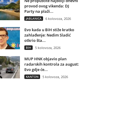
Ne propustite najbolji dnevni
provod ovog vikenda: DJ
Party na plaži...
JABLANICA
6 kolovoza, 2026
Evo kada u BiH stiže kratko
zahlađenje: Nedim Sladić
otkrio šta...
BIH
5 kolovoza, 2026
MUP HNK objavio plan
radarskih kontrola za august:
Evo gdje će...
KANTON
5 kolovoza, 2026