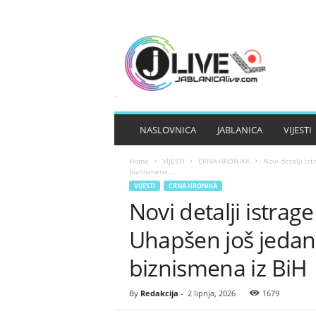
J
A
B
L
A
N
I
NASLOVNICA
JABLANICA
VIJESTI
C
A
Home
VIJESTI
CRNA HRONIKA
Novi detalji is
L
biznismena...
I
VIJESTI
CRNA HRONIKA
V
Novi detalji istrage
E
Uhapšen još jedan
biznismena iz BiH
By
Redakcija
-
2 lipnja, 2026
1679