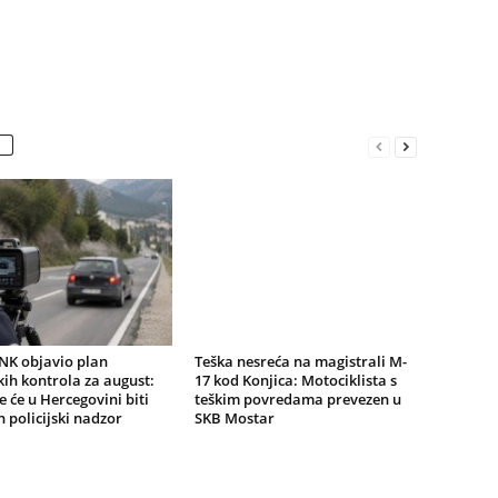
K objavio plan
Teška nesreća na magistrali M-
ih kontrola za august:
17 kod Konjica: Motociklista s
e će u Hercegovini biti
teškim povredama prevezen u
 policijski nadzor
SKB Mostar