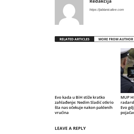
Redakcija
https://jablanicalive.com
RELATED ARTICLES
MORE FROM AUTHOR
Evo kada u BiH stiže kratko
MUP HN
zahlađenje: Nedim Sladić otkrio
radarsk
šta nas očekuje nakon paklenih
Evo gdj
vrućina
pojačan
LEAVE A REPLY