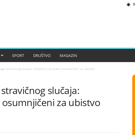
3
SPORT
DRUŠTVO
MAGAZIN
trage stravičnog slučaja: Uhapšen još jedan osumnjičeni za ubistvo
 stravičnog slučaja:
 osumnjičeni za ubistvo