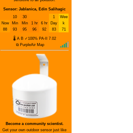
Sensor: Jablanica, Edin Salihagic
10
30
1
Wee
Now
Min
Min
1 hr
6 hr
Day
k
88
93
95
96
92
83
71
🌡
A
B
✓100%
PA-II
7.02
⧉ PurpleAir Map
Become a community scientist.
Get your own outdoor sensor just like