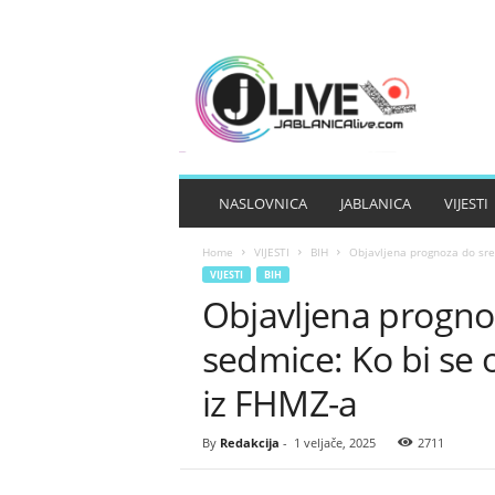
J
A
B
L
A
N
I
NASLOVNICA
JABLANICA
VIJESTI
C
A
Home
VIJESTI
BIH
Objavljena prognoza do sre
L
VIJESTI
BIH
I
Objavljena progno
V
E
sedmice: Ko bi se
iz FHMZ-a
By
Redakcija
-
1 veljače, 2025
2711