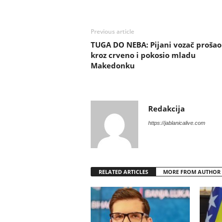
Previous article
TUGA DO NEBA: Pijani vozač prošao
kroz crveno i pokosio mladu
Makedonku
Redakcija
https://jablanicalive.com
RELATED ARTICLES
MORE FROM AUTHOR