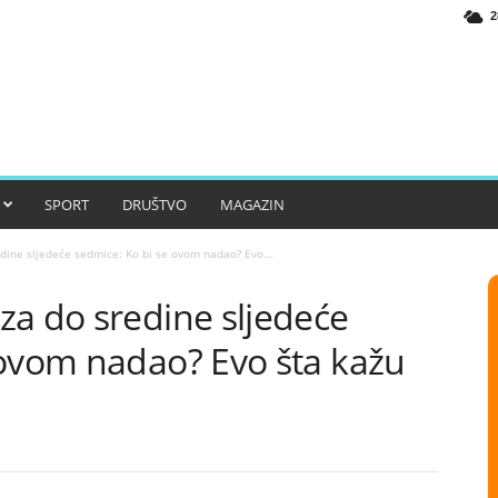
2
SPORT
DRUŠTVO
MAGAZIN
dine sljedeće sedmice: Ko bi se ovom nadao? Evo...
za do sredine sljedeće
 ovom nadao? Evo šta kažu