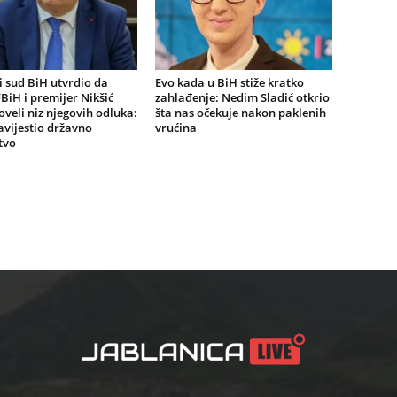
 sud BiH utvrdio da
Evo kada u BiH stiže kratko
BiH i premijer Nikšić
zahlađenje: Nedim Sladić otkrio
oveli niz njegovih odluka:
šta nas očekuje nakon paklenih
vijestio državno
vrućina
tvo