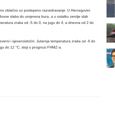
žno oblačno uz postepeno razvedravanje. U Hercegovini
osne slaba do umjerena bura, a u ostatku zemlje slab
temperatura zraka od -5 do 0, na jugu do 4, a dnevna od 2 do
everni i sjeveroistočni. Jutarnja temperatura zraka od -6 do
ugu do 12 °C, stoji u prognozi FHMZ-a.