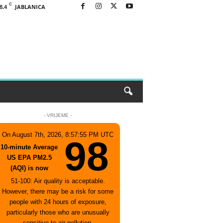
C
JABLANICA
8.4
- VRIJEME -
On August 7th, 2026, 8:57:55 PM UTC
98
10-minute Average
US EPA PM2.5
(AQI) is now
51-100: Air quality is acceptable.
However, there may be a risk for some
people with 24 hours of exposure,
particularly those who are unusually
sensitive to air pollution.