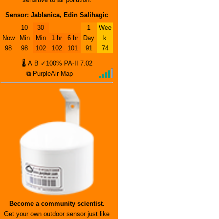
Sensor: Jablanica, Edin Salihagic
10
30
1
Wee
Now
Min
Min
1 hr
6 hr
Day
k
98
98
102
102
101
91
74
🌡
A
B
✓100%
PA-II
7.02
⧉ PurpleAir Map
Become a community scientist.
Get your own outdoor sensor just like