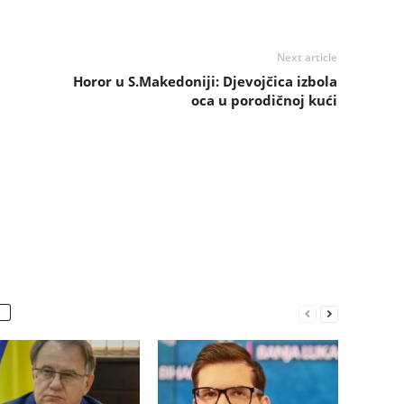
Next article
Horor u S.Makedoniji: Djevojčica izbola
oca u porodičnoj kući