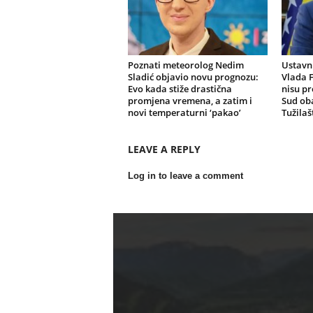
Poznati meteorolog Nedim
Ustavni
Sladić objavio novu prognozu:
Vlada F
Evo kada stiže drastična
nisu pr
promjena vremena, a zatim i
Sud oba
novi temperaturni ‘pakao’
Tužilaš
LEAVE A REPLY
Log in to leave a comment