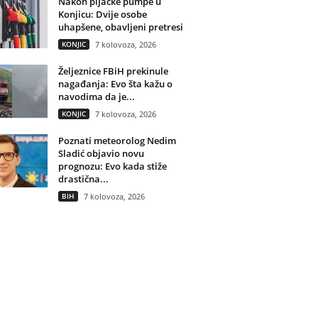
Nakon pljačke pumpe u
Konjicu: Dvije osobe
uhapšene, obavljeni pretresi
KONJIC
7 kolovoza, 2026
Željeznice FBiH prekinule
nagađanja: Evo šta kažu o
navodima da je...
KONJIC
7 kolovoza, 2026
Poznati meteorolog Nedim
Sladić objavio novu
prognozu: Evo kada stiže
drastična...
BIH
7 kolovoza, 2026