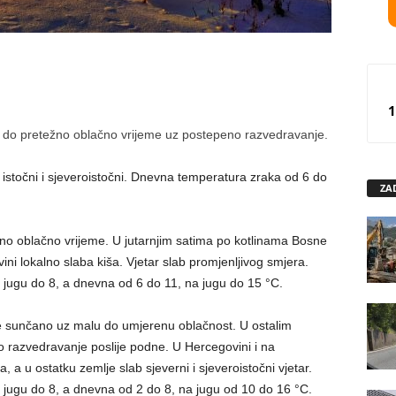
1
 do pretežno oblačno vrijeme uz postepeno razvedravanje.
 istočni i sjeveroistočni. Dnevna temperatura zraka od 6 do
ZA
o oblačno vrijeme. U jutarnjim satima po kotlinama Bosne
ni lokalno slaba kiša. Vjetar slab promjenljivog smjera.
 jugu do 8, a dnevna od 6 do 11, na jugu do 15 °C.
e sunčano uz malu do umjerenu oblačnost. U ostalim
 razvedravanje poslije podne. U Hercegovini i na
 u ostatku zemlje slab sjeverni i sjeveroistočni vjetar.
 jugu do 8, a dnevna od 2 do 8, na jugu od 10 do 16 °C.