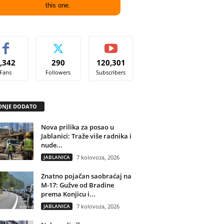
this one.
,342
290
120,301
Fans
Followers
Subscribers
DNJE DODATO
Nova prilika za posao u
Jablanici: Traže više radnika i
nude...
JABLANICA
7 kolovoza, 2026
Znatno pojačan saobraćaj na
M-17: Gužve od Bradine
prema Konjicu i...
JABLANICA
7 kolovoza, 2026