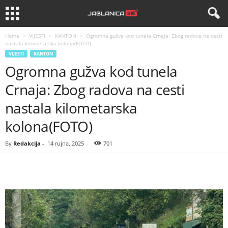
Home
VIJESTI
KANTON
Ogromna gužva kod tunela Crnaja: Zbog radova na cesti
nastala kilometarska kolona(FOTO)
VIJESTI
KANTON
Ogromna gužva kod tunela
Crnaja: Zbog radova na cesti
nastala kilometarska
kolona(FOTO)
By
Redakcija
-
14 rujna, 2025
701