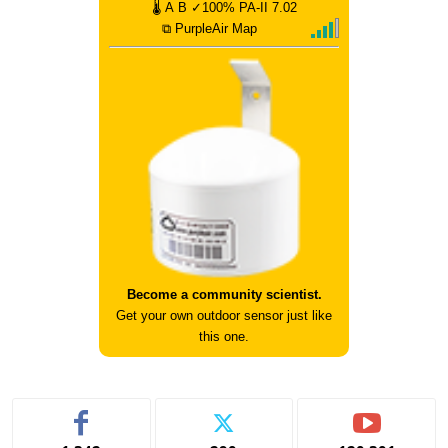
🌡
A
B
✓100%
PA-II
7.02
⧉ PurpleAir Map
Become a community scientist.
Get your own outdoor sensor just like
this one.