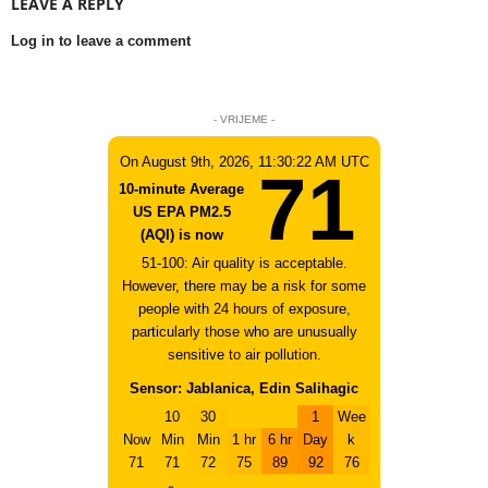
LEAVE A REPLY
Log in to leave a comment
- VRIJEME -
On August 9th, 2026, 11:30:22 AM UTC
71
10-minute Average
US EPA PM2.5
(AQI) is now
51-100: Air quality is acceptable.
However, there may be a risk for some
people with 24 hours of exposure,
particularly those who are unusually
sensitive to air pollution.
Sensor: Jablanica, Edin Salihagic
10
30
1
Wee
Now
Min
Min
1 hr
6 hr
Day
k
71
71
72
75
89
92
76