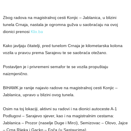
Zbog radova na magistralnoj cesti Konjic – Jablanica, u blizini
tunela Crnaja, nastala je ogromna gužva u saobraćaju na ovoj
dionici prenosi
Klix.ba
Kako javljaju čitatelji, pred tunelom Crnaja je kilometarska kolona
vozila u pravcu prema Sarajevu te se saobraća otežano.
Postavljen je i privremeni semafor te se vozila propuštaju
naizmjenično.
BIHAMK je ranije najavio radove na magistralnoj cesti Konjic –
Jablanica, upravo u blizini ovog tunela.
Osim na toj lokaciji, aktivni su radovi i na dionici autoceste A-1
Podlugovi – Sarajevo sjever, kao i na magistralnim cestama:
Jablanica – Prozor (naselje Duge i Mirci), Semizovac – Olovo, Jajce
– Crna Rijeka i Gacko – Foča (u Sastavcima).