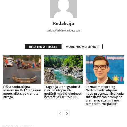
Redakcija
https://jablanicalive.com
RELATED ARTICLES
MORE FROM AUTHOR
Teška saobraćajna
Tragedija u bh. gradu: U
Poznati meteorolog
nesreća na M-17: Poginuo
rijeci se utopio 24-
Nedim Sladić objavio
motociklista, pokrenuta
godišnji mladić, okolnosti
novu prognozu: Evo kada
istraga
nesreće još se utvrđuju
stiže drastična promjena
vremena, a zatim i novi
temperaturni ‘pakao’