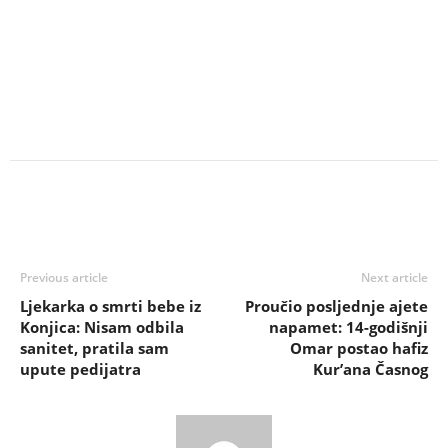
Previous article
Next article
Ljekarka o smrti bebe iz
Proučio posljednje ajete
Konjica: Nisam odbila
napamet: 14-godišnji
sanitet, pratila sam
Omar postao hafiz
upute pedijatra
Kur’ana Časnog