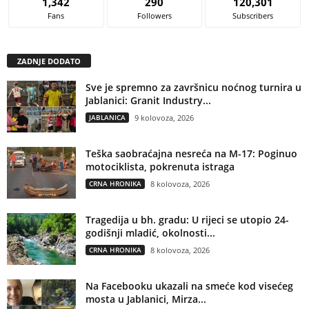
1,342
290
120,301
Fans
Followers
Subscribers
ZADNJE DODATO
Sve je spremno za završnicu noćnog turnira u
Jablanici: Granit Industry...
JABLANICA
9 kolovoza, 2026
Teška saobraćajna nesreća na M-17: Poginuo
motociklista, pokrenuta istraga
CRNA HRONIKA
8 kolovoza, 2026
Tragedija u bh. gradu: U rijeci se utopio 24-
godišnji mladić, okolnosti...
CRNA HRONIKA
8 kolovoza, 2026
Na Facebooku ukazali na smeće kod visećeg
mosta u Jablanici, Mirza...