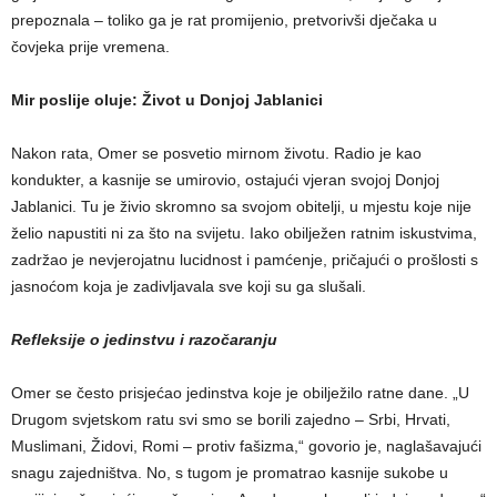
prepoznala – toliko ga je rat promijenio, pretvorivši dječaka u
čovjeka prije vremena.
Mir poslije oluje: Život u Donjoj Jablanici
Nakon rata, Omer se posvetio mirnom životu. Radio je kao
kondukter, a kasnije se umirovio, ostajući vjeran svojoj Donjoj
Jablanici. Tu je živio skromno sa svojom obitelji, u mjestu koje nije
želio napustiti ni za što na svijetu. Iako obilježen ratnim iskustvima,
zadržao je nevjerojatnu lucidnost i pamćenje, pričajući o prošlosti s
jasnoćom koja je zadivljavala sve koji su ga slušali.
Refleksije o jedinstvu i razočaranju
Omer se često prisjećao jedinstva koje je obilježilo ratne dane. „U
Drugom svjetskom ratu svi smo se borili zajedno – Srbi, Hrvati,
Muslimani, Židovi, Romi – protiv fašizma,“ govorio je, naglašavajući
snagu zajedništva. No, s tugom je promatrao kasnije sukobe u