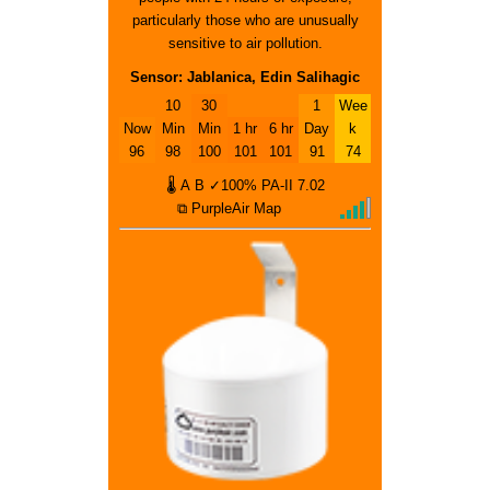
particularly those who are unusually
sensitive to air pollution.
Sensor: Jablanica, Edin Salihagic
10
30
1
Wee
Now
Min
Min
1 hr
6 hr
Day
k
96
98
100
101
101
91
74
🌡
A
B
✓100%
PA-II
7.02
⧉ PurpleAir Map