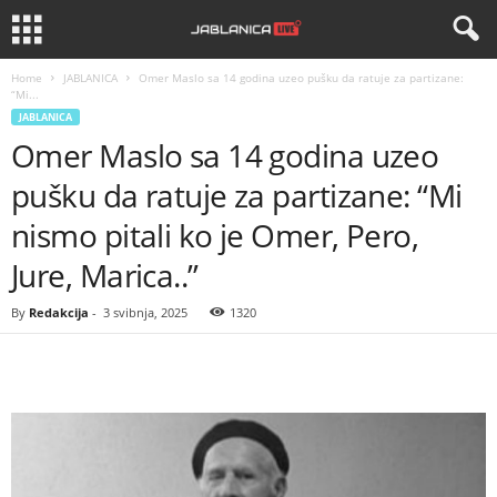
Home
JABLANICA
Omer Maslo sa 14 godina uzeo pušku da ratuje za partizane:
“Mi...
JABLANICA
Omer Maslo sa 14 godina uzeo
pušku da ratuje za partizane: “Mi
nismo pitali ko je Omer, Pero,
Jure, Marica..”
By
Redakcija
-
3 svibnja, 2025
1320