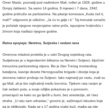
Omer Maslo, poznatiji pod nadimkom Mali, rođen je 1928. godine u
Donjoj Jablanici. Sa samo 14 godina, 8 mjeseci i 7 dana, 1942.
godine pridružio se partizanima. Na pitanje komesara „Kuda ćeš ti,
mali?“ odgovorio je odlučno: „Ja ću tu gdje i ti.“ Taj trenutak označio
je početak njegove nevjerojatne ratne priče, ispunjene hrabrošću i
žrtvom koja nadilazi njegove godine.
Ratna epopeja: Neretva, Sutjeska i sedam rana
Omerova mladost protekla je u vatri Drugog svjetskog rata.
Sudjelovao je u legendarnim bitkama na Neretvi i Sutjesci, ključnim
trenucima partizanskog otpora. Bio je član Trećeg mostarskog
bataljona, kasnije desete Hercegovačke brigade i divizije koja je
stvorena nakon proboja na Sutjesci. Iako najmanji po rastu, zvali su
ga Mali, ali je bio najhrabriji među borcima. Tijekom rata ranjen je
čak sedam puta, a svoje ožiljke pokazivao je s ponosom,
prisećajući se kako su ga liječili u šumi, bez anestezije, ali i bez
straha. „U ratu sam odrastao,“ govorio je, sažimajući iskustvo koje
ga je oblikovalo. Kada se s 17 godina vratio kući, majka ga nije