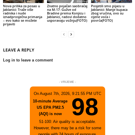
Nova prilika za posao u
Znatno pojačan saobraćaj
Posjetili smo pijacu u
Jablanici: Traže više
na M-17: Gužve od
Jablanici: Manje kupaca
radnika i nude
Bradine prema Konjicu i
zbog vrućina, ovo su
iznadprosječna primanja
Jablanici, radovi dodatno
cijene voća i
– evo kako se možete
usporavaju vožnju(FOTO)
povrća(FOTO)
prijaviti
LEAVE A REPLY
Log in to leave a comment
- VRIJEME -
On August 7th, 2026, 9:21:55 PM UTC
98
10-minute Average
US EPA PM2.5
(AQI) is now
51-100: Air quality is acceptable.
However, there may be a risk for some
people with 24 hours of exposure,