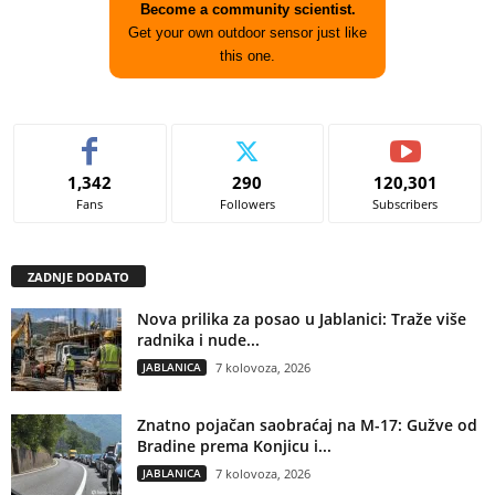
Become a community scientist.
Get your own outdoor sensor just like
this one.
1,342
290
120,301
Fans
Followers
Subscribers
ZADNJE DODATO
Nova prilika za posao u Jablanici: Traže više
radnika i nude...
JABLANICA
7 kolovoza, 2026
Znatno pojačan saobraćaj na M-17: Gužve od
Bradine prema Konjicu i...
JABLANICA
7 kolovoza, 2026