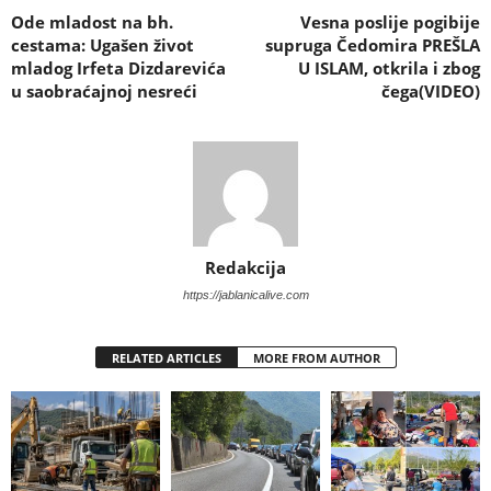
Ode mladost na bh.
Vesna poslije pogibije
cestama: Ugašen život
supruga Čedomira PREŠLA
mladog Irfeta Dizdarevića
U ISLAM, otkrila i zbog
u saobraćajnoj nesreći
čega(VIDEO)
Redakcija
https://jablanicalive.com
RELATED ARTICLES
MORE FROM AUTHOR