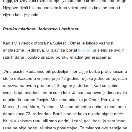
regiji, izražavajući razočaranje: „A sada smo krenuli jedni na druge.“
Njegove riječi bile su podsjetnik na vrijednosti za koje se borio i
cijenu koju je platio.
Poruka mladima: Jedinstvo i hrabrost
Kao živi svjedok otpora na Sutjesci, Omer je isticao važnost
antifašizma i jedinstva. U izjavi za portal
Klix.ba
, prisjetio se svojih
ratnih dana i poslao snažnu poruku mlađim generacijama:
„Antifašisti nikada nisu bili podijeljeni, jer cilj je borba protiv fašizma
što je dokazano u vrijeme prije 73 godine, u jeku jedne od najvećih
ofanziva na ovom prostoru.“ S tugom je dodao: „Kad se sjetim
svoje lijepe mladosti, meni suze lete. Ja sam sa ovim ljudima ovdje
naučio da budem čovjek. Mi nismo pitali ko je Omer, Pero, Jure,
Marica, Luca, Mara, Fatima… Mi smo bili jedna duša, u mom srcu
danas kuca 73. rođendan. Borili smo se kako nikada nigdje neće
biti ni u kakvom ratu, bili smo gladni, žedni, goli, bosi, ja sam imao
rane na obje noge, ali nisam posustajao. To mladost ove zemlje ne