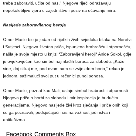
treba zaboraviti, učite od nas.“ Njegove riječi odražavaju
nepokolebljivu vjeru u zajedništvo i poziv na očuvanje mira.
Nasljeđe zaboravljenog heroja
Omer Maslo bio je jedan od rijetkih živih svjedoka bitaka na Neretvi
i Sutjesci. Njegova životna priča, ispunjena hrabrošću i otpornošću,
našla je svoje mjesto u knjizi *Zaboravljeni heroji* Anide Sokol, gdje
je ovjekovječen kao simbol najmlađih boraca za slobodu. „Kaže
sine, daj slikaj me, pod ovom sam se zvijezdom borio,“ rekao je
jednom, sažimajući svoj put u rečenici punoj ponosa.
Omer Maslo, poznat kao Mali, ostaje simbol hrabrosti i otpornosti.
Njegova priča o borbi za slobodu i mir inspiracija je budućim
generacijama. Njegovo nasljeđe živi kroz sjećanja i priče onih koji
su ga poznavali, podsjećajući nas na važnost jedinstva i
antifašizma.
Facebook Comments Box