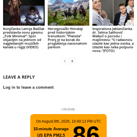
Konjičanka Lamija Badžak
Hercegovački Himalaji
Inspirativna Jablaničanka
predstavila novu pjesmu
pred historijskim
dr. Selma Salihović
„Folk Minimal“: Spot
trenutkom: “Planeta”
Malkoč o porodu i
objavljen na jednom od
Prenj je na korak do
majčinstvu: “U rađaonicu
najgledanijih muzičkih
proglašenja nacionalnim
ulazite kao jedna osoba, a
kanala u regiji (VIDEO)
parkom
izlazite kao neka potpuno
nova..”(FOTO)
LEAVE A REPLY
Log in to leave a comment
- VRIJEME -
On August 8th, 2026, 10:40:13 PM UTC
86
10-minute Average
US EPA PM2.5