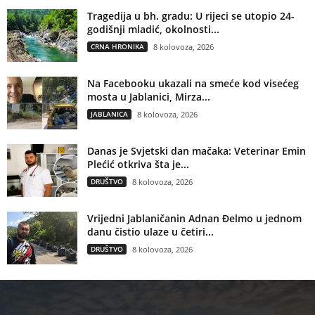
Tragedija u bh. gradu: U rijeci se utopio 24-
godišnji mladić, okolnosti...
CRNA HRONIKA
8 kolovoza, 2026
Na Facebooku ukazali na smeće kod visećeg
mosta u Jablanici, Mirza...
JABLANICA
8 kolovoza, 2026
Danas je Svjetski dan mačaka: Veterinar Emin
Plećić otkriva šta je...
DRUŠTVO
8 kolovoza, 2026
Vrijedni Jablaničanin Adnan Đelmo u jednom
danu čistio ulaze u četiri...
DRUŠTVO
8 kolovoza, 2026