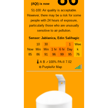
(AQI) is now
51-100: Air quality is acceptable.
However, there may be a risk for some
people with 24 hours of exposure,
particularly those who are unusually
sensitive to air pollution.
Sensor: Jablanica, Edin Salihagic
10
30
1
Wee
Now
Min
Min
1 hr
6 hr
Day
k
85
86
91
96
99
95
76
🌡
A
B
✓100%
PA-II
7.02
⧉ PurpleAir Map