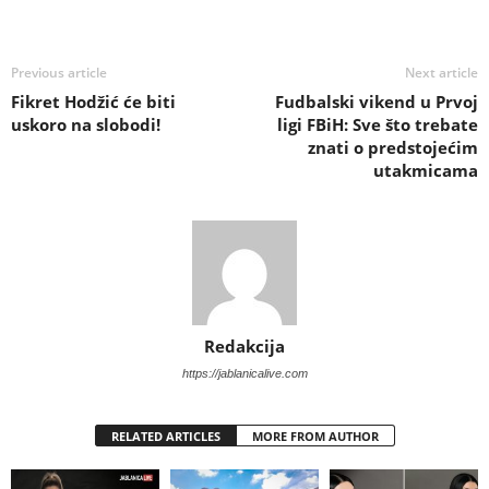
Previous article
Next article
Fikret Hodžić će biti
Fudbalski vikend u Prvoj
uskoro na slobodi!
ligi FBiH: Sve što trebate
znati o predstojećim
utakmicama
Redakcija
https://jablanicalive.com
RELATED ARTICLES
MORE FROM AUTHOR