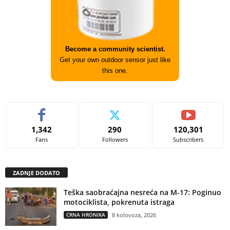
Become a community scientist.
Get your own outdoor sensor just like
this one.
1,342
290
120,301
Fans
Followers
Subscribers
ZADNJE DODATO
Teška saobraćajna nesreća na M-17: Poginuo
motociklista, pokrenuta istraga
CRNA HRONIKA
8 kolovoza, 2026