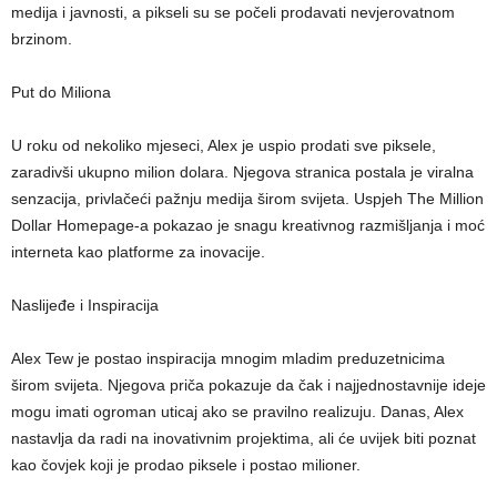
medija i javnosti, a pikseli su se počeli prodavati nevjerovatnom
brzinom.
Put do Miliona
U roku od nekoliko mjeseci, Alex je uspio prodati sve piksele,
zaradivši ukupno milion dolara. Njegova stranica postala je viralna
senzacija, privlačeći pažnju medija širom svijeta. Uspjeh The Million
Dollar Homepage-a pokazao je snagu kreativnog razmišljanja i moć
interneta kao platforme za inovacije.
Naslijeđe i Inspiracija
Alex Tew je postao inspiracija mnogim mladim preduzetnicima
širom svijeta. Njegova priča pokazuje da čak i najjednostavnije ideje
mogu imati ogroman uticaj ako se pravilno realizuju. Danas, Alex
nastavlja da radi na inovativnim projektima, ali će uvijek biti poznat
kao čovjek koji je prodao piksele i postao milioner.