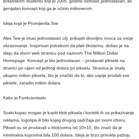
britanskom studentu koji je 2005. godine osmislio jednostavan, ali
genijalan koncept koji ga je učinio milionerom.
Ideja koja je Promijenila Sve
Alex Tew je imao jednostavan cilj: prikupiti dovoljno novca za svoje
obrazovanje. Inspirisan potrebom da plati školarinu, došao je na
ideju da stvori web stranicu pod nazivom The Million Dollar
Homepage. Koncept je bio jednostavan – prodavati piksele na
stranici po cijeni od jednog dolara po pikselu. Stranica je imala
ukupno milion piksela, što je značilo da bi, ako uspije prodati sve
piksele, zaradio milion dolara.
Kako je Funkcionisalo
Svaki kupac mogao je kupiti blok piksela i koristiti ih za prikazivanje
reklama, logotipa ili bilo kojeg drugog sadržaja po svom izboru.
Pikseli su se prodavali u blokovima od 10×10, što znači da je
minimalna kupovina bila 100 dolara. Ideja je brzo privukla pažnju