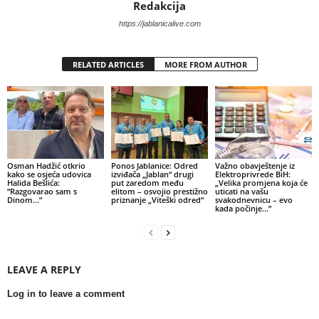
Redakcija
https://jablanicalive.com
RELATED ARTICLES
MORE FROM AUTHOR
Osman Hadžić otkrio
Ponos Jablanice: Odred
Važno obavještenje iz
kako se osjeća udovica
izviđača „Jablan“ drugi
Elektroprivrede BiH:
Halida Bešlića:
put zaredom među
„Velika promjena koja će
“Razgovarao sam s
elitom – osvojio prestižno
uticati na vašu
Dinom…”
priznanje „Viteški odred“
svakodnevnicu – evo
kada počinje…”
LEAVE A REPLY
Log in to leave a comment