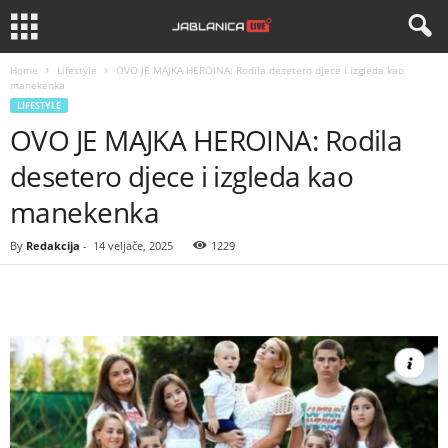
Home
Lifestyle
OVO JE MAJKA HEROINA: Rodila desetero djece i izgleda kao
manekenka
LIFESTYLE
OVO JE MAJKA HEROINA: Rodila
desetero djece i izgleda kao
manekenka
By
Redakcija
-
14 veljače, 2025
1229