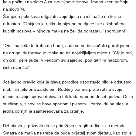
koja počinju na slovo A za sve njihove sinove. Imena kćeri počinju
na slovo M.
Šampion pokušava odgajati svoju djecu na isti način na koji je
odrastao. Džatijeva je rekla da nijedno od djece nije oslobođeno
kućnih poslova – njihova majka ne želi da odrastaju “sporoumni”.
“Oni znaju šta to treba da bude, a da se ne bi svađali i gurali jedni
na druge, dežurstvo je istaknuto na najvidljivijem mjestu. “Čiji je red,
on čisti, pere suđe. Vikendom svi zajedno, pod tatinim nadzorom,
čiste dvorište”…
Još jedno pravilo koje je glava porodice uspostavio bilo je odsustvo
mobilnih telefona za stolom. Roditelji pomno prate rutinu svoje
djece, a svoje sprave dobivaju tek kada napune deset godina. Osim
studiranja, sinovi se bave sportom i plesom. I ćerke idu na ples, a
jedna od njih je zainteresovana za crtanje.
Dzhatieva je priznala da se pridržava strogih roditeljskih metoda.
Smatra da majka ne treba da bude prijatelj svom djetetu, kao što je