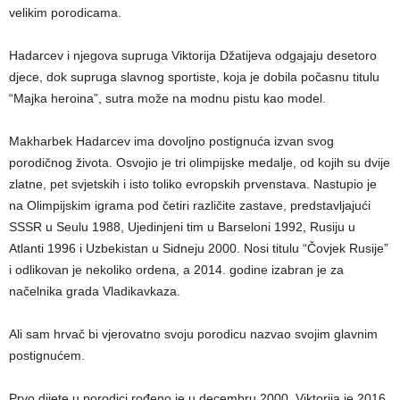
velikim porodicama.
Hadarcev i njegova supruga Viktorija Džatijeva odgajaju desetoro
djece, dok supruga slavnog sportiste, koja je dobila počasnu titulu
“Majka heroina”, sutra može na modnu pistu kao model.
Makharbek Hadarcev ima dovoljno postignuća izvan svog
porodičnog života. Osvojio je tri olimpijske medalje, od kojih su dvije
zlatne, pet svjetskih i isto toliko evropskih prvenstava. Nastupio je
na Olimpijskim igrama pod četiri različite zastave, predstavljajući
SSSR u Seulu 1988, Ujedinjeni tim u Barseloni 1992, Rusiju u
Atlanti 1996 i Uzbekistan u Sidneju 2000. Nosi titulu “Čovjek Rusije”
i odlikovan je nekoliko ordena, a 2014. godine izabran je za
načelnika grada Vladikavkaza.
Ali sam hrvač bi vjerovatno svoju porodicu nazvao svojim glavnim
postignućem.
Prvo dijete u porodici rođeno je u decembru 2000. Viktorija je 2016.