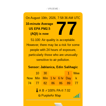
- VRIJEME -
On August 10th, 2026, 7:58:36 AM UTC
77
10-minute Average
US EPA PM2.5
(AQI) is now
51-100: Air quality is acceptable.
However, there may be a risk for some
people with 24 hours of exposure,
particularly those who are unusually
sensitive to air pollution.
Sensor: Jablanica, Edin Salihagic
10
30
1
Wee
Now
Min
Min
1 hr
6 hr
Day
k
74
77
82
86
86
89
77
🌡
A
B
✓100%
PA-II
7.02
⧉ PurpleAir Map