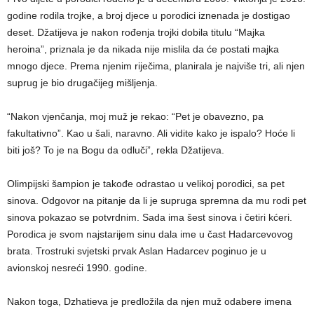
godine rodila trojke, a broj djece u porodici iznenada je dostigao
deset. Džatijeva je nakon rođenja trojki dobila titulu “Majka
heroina”, priznala je da nikada nije mislila da će postati majka
mnogo djece. Prema njenim riječima, planirala je najviše tri, ali njen
suprug je bio drugačijeg mišljenja.
“Nakon vjenčanja, moj muž je rekao: “Pet je obavezno, pa
fakultativno”. Kao u šali, naravno. Ali vidite kako je ispalo? Hoće li
biti još? To je na Bogu da odluči”, rekla Džatijeva.
Olimpijski šampion je takođe odrastao u velikoj porodici, sa pet
sinova. Odgovor na pitanje da li je supruga spremna da mu rodi pet
sinova pokazao se potvrdnim. Sada ima šest sinova i četiri kćeri.
Porodica je svom najstarijem sinu dala ime u čast Hadarcevovog
brata. Trostruki svjetski prvak Aslan Hadarcev poginuo je u
avionskoj nesreći 1990. godine.
Nakon toga, Dzhatieva je predložila da njen muž odabere imena