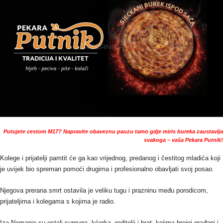
Putujete cestom M17? Napravite obaveznu pauzu tamo gdje miris bureka zaustavlja
svakoga – vaša Pekara Putnik!
Kolege i prijatelji pamtit će ga kao vrijednog, predanog i čestitog mladića koji
je uvijek bio spreman pomoći drugima i profesionalno obavljati svoj posao.
Njegova prerana smrt ostavila je veliku tugu i prazninu među porodicom,
prijateljima i kolegama s kojima je radio.
Iza Nemanje su ostali supruga, kćerka, roditelji i brat, kojima brojni građani i