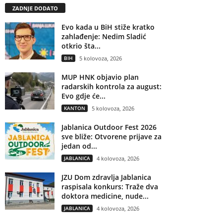
ZADNJE DODATO
Evo kada u BiH stiže kratko
zahlađenje: Nedim Sladić
otkrio šta...
BIH
5 kolovoza, 2026
MUP HNK objavio plan
radarskih kontrola za august:
Evo gdje će...
KANTON
5 kolovoza, 2026
Jablanica Outdoor Fest 2026
sve bliže: Otvorene prijave za
jedan od...
JABLANICA
4 kolovoza, 2026
JZU Dom zdravlja Jablanica
raspisala konkurs: Traže dva
doktora medicine, nude...
JABLANICA
4 kolovoza, 2026