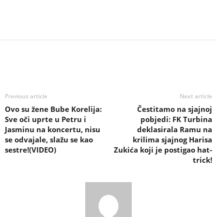
Previous article
Next article
Ovo su žene Bube Korelija:
Čestitamo na sjajnoj
Sve oči uprte u Petru i
pobjedi: FK Turbina
Jasminu na koncertu, nisu
deklasirala Ramu na
se odvajale, slažu se kao
krilima sjajnog Harisa
sestre!(VIDEO)
Zukića koji je postigao hat-
trick!