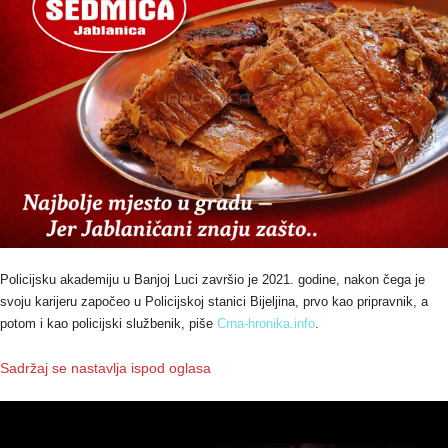
Policijsku akademiju u Banjoj Luci završio je 2021. godine, nakon čega je
svoju karijeru započeo u Policijskoj stanici Bijeljina, prvo kao pripravnik, a
potom i kao policijski službenik, piše
Crna-hronika.info
.
Sadržaj se nastavlja ispod oglasa