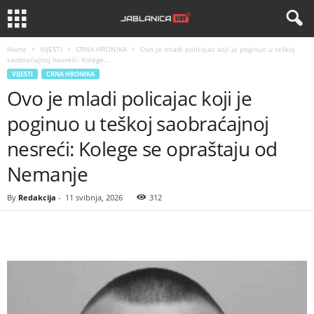
Home
VIJESTI
CRNA HRONIKA
Ovo je mladi policajac koji je poginuo u teškoj
saobraćajnoj nesreći: Kolege...
VIJESTI
CRNA HRONIKA
Ovo je mladi policajac koji je
poginuo u teškoj saobraćajnoj
nesreći: Kolege se opraštaju od
Nemanje
By
Redakcija
-
11 svibnja, 2026
312