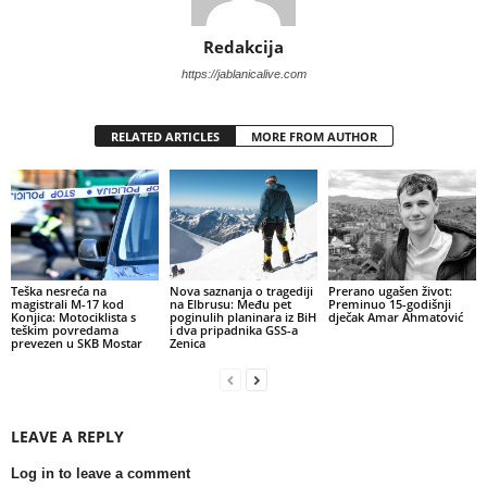
Redakcija
https://jablanicalive.com
RELATED ARTICLES
MORE FROM AUTHOR
Teška nesreća na
Nova saznanja o tragediji
Prerano ugašen život:
magistrali M-17 kod
na Elbrusu: Među pet
Preminuo 15-godišnji
Konjica: Motociklista s
poginulih planinara iz BiH
dječak Amar Ahmatović
teškim povredama
i dva pripadnika GSS-a
prevezen u SKB Mostar
Zenica
LEAVE A REPLY
Log in to leave a comment