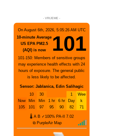
- VRIJEME -
On August 6th, 2026, 5:05:26 AM UTC
101
10-minute Average
US EPA PM2.5
(AQI) is now
101-150: Members of sensitive groups
may experience health effects with 24
hours of exposure. The general public
is less likely to be affected.
Sensor: Jablanica, Edin Salihagic
10
30
1
Wee
Now
Min
Min
1 hr
6 hr
Day
k
105
101
97
95
90
82
71
🌡
A
B
✓100%
PA-II
7.02
⧉ PurpleAir Map