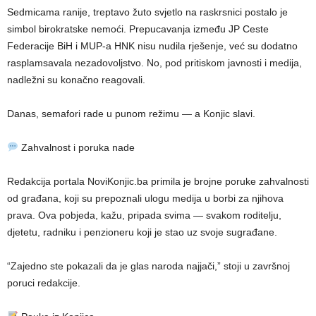
Sedmicama ranije, treptavo žuto svjetlo na raskrsnici postalo je
simbol birokratske nemoći. Prepucavanja između JP Ceste
Federacije BiH i MUP-a HNK nisu nudila rješenje, već su dodatno
rasplamsavala nezadovoljstvo. No, pod pritiskom javnosti i medija,
nadležni su konačno reagovali.
Danas, semafori rade u punom režimu — a Konjic slavi.
Zahvalnost i poruka nade
Redakcija portala NoviKonjic.ba primila je brojne poruke zahvalnosti
od građana, koji su prepoznali ulogu medija u borbi za njihova
prava. Ova pobjeda, kažu, pripada svima — svakom roditelju,
djetetu, radniku i penzioneru koji je stao uz svoje sugrađane.
“Zajedno ste pokazali da je glas naroda najjači,” stoji u završnoj
poruci redakcije.