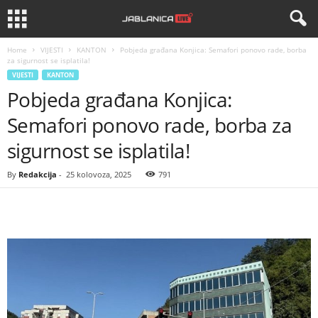
Home
VIJESTI
KANTON
Pobjeda građana Konjica: Semafori ponovo rade, borba
za sigurnost se isplatila!
VIJESTI
KANTON
Pobjeda građana Konjica:
Semafori ponovo rade, borba za
sigurnost se isplatila!
By
Redakcija
-
25 kolovoza, 2025
791