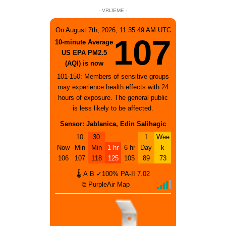
- VRIJEME -
On August 7th, 2026, 11:35:49 AM UTC
107
10-minute Average
US EPA PM2.5
(AQI) is now
101-150: Members of sensitive groups
may experience health effects with 24
hours of exposure. The general public
is less likely to be affected.
Sensor: Jablanica, Edin Salihagic
10
30
1
Wee
Now
Min
Min
1 hr
6 hr
Day
k
106
107
118
125
105
89
73
🌡
A
B
✓100%
PA-II
7.02
⧉ PurpleAir Map