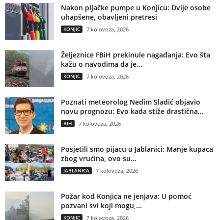
Nakon pljačke pumpe u Konjicu: Dvije osobe
uhapšene, obavljeni pretresi
KONJIC
7 kolovoza, 2026
Željeznice FBiH prekinule nagađanja: Evo šta
kažu o navodima da je...
KONJIC
7 kolovoza, 2026
Poznati meteorolog Nedim Sladić objavio
novu prognozu: Evo kada stiže drastična...
BIH
7 kolovoza, 2026
Posjetili smo pijacu u Jablanici: Manje kupaca
zbog vrućina, ovo su...
JABLANICA
7 kolovoza, 2026
Požar kod Konjica ne jenjava: U pomoć
pozvani svi koji mogu,...
KONJIC
7 kolovoza, 2026