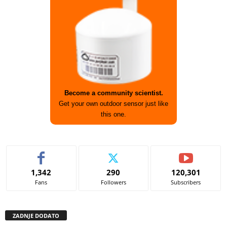
Become a community scientist.
Get your own outdoor sensor just like
this one.
1,342
290
120,301
Fans
Followers
Subscribers
ZADNJE DODATO