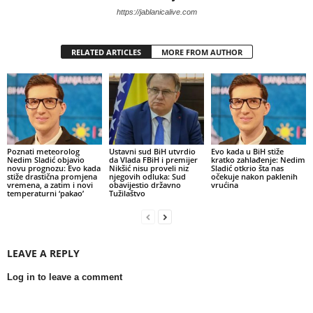
https://jablanicalive.com
RELATED ARTICLES
MORE FROM AUTHOR
Poznati meteorolog
Ustavni sud BiH utvrdio
Evo kada u BiH stiže
Nedim Sladić objavio
da Vlada FBiH i premijer
kratko zahlađenje: Nedim
novu prognozu: Evo kada
Nikšić nisu proveli niz
Sladić otkrio šta nas
stiže drastična promjena
njegovih odluka: Sud
očekuje nakon paklenih
vremena, a zatim i novi
obavijestio državno
vrućina
temperaturni ‘pakao’
Tužilaštvo
LEAVE A REPLY
Log in to leave a comment