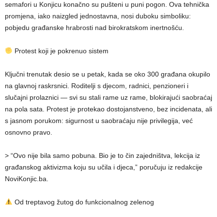
semafori u Konjicu konačno su pušteni u puni pogon. Ova tehnička
promjena, iako naizgled jednostavna, nosi duboku simboliku:
pobjedu građanske hrabrosti nad birokratskom inertnošću.
Protest koji je pokrenuo sistem
Ključni trenutak desio se u petak, kada se oko 300 građana okupilo
na glavnoj raskrsnici. Roditelji s djecom, radnici, penzioneri i
slučajni prolaznici — svi su stali rame uz rame, blokirajući saobraćaj
na pola sata. Protest je protekao dostojanstveno, bez incidenata, ali
s jasnom porukom: sigurnost u saobraćaju nije privilegija, već
osnovno pravo.
> “Ovo nije bila samo pobuna. Bio je to čin zajedništva, lekcija iz
građanskog aktivizma koju su učila i djeca,” poručuju iz redakcije
NoviKonjic.ba.
Od treptavog žutog do funkcionalnog zelenog