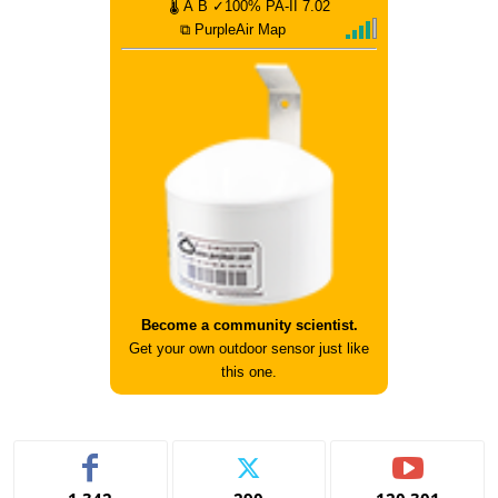
🌡
A
B
✓100%
PA-II
7.02
⧉ PurpleAir Map
Become a community scientist.
Get your own outdoor sensor just like
this one.