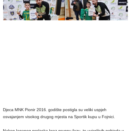
Djeca MNK Pionir 2016. godište postigla su veliki uspjeh
osvajanjem visokog drugog mjesta na Sportik kupu u Fojnici.
Nakon laganog prolaska kroz grupnu fazu, te uvjerljivih pobjeda u