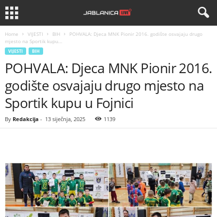
Home
VIJESTI
BIH
POHVALA: Djeca MNK Pionir 2016. godište osvajaju drugo
mjesto na Sportik kupu...
VIJESTI
BIH
POHVALA: Djeca MNK Pionir 2016.
godište osvajaju drugo mjesto na
Sportik kupu u Fojnici
By
Redakcija
-
13 siječnja, 2025
1139