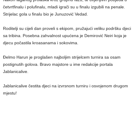
četvrtfinalu i polufinalu, mladi igrači su u finalu izgubili na penale.
Strijelac gola u finalu bio je Junuzović Vedad.
Roditelji su cijeli dan proveli s ekipom, pružajući veliku podršku djeci
sa tribina. Posebna zahvalnost upućena je Demirović Neiri koja je
djecu počastila kroasanama i sokovima.
Ðelmo Harun je proglašen najboljim strijelcem turnira sa osam
postignutih golova. Bravo majstore u ime redakcije portala
Jablanicalive.
Jablanicalive čestita djeci na izvrsnom turniru i osvojenom drugom
mjestu!