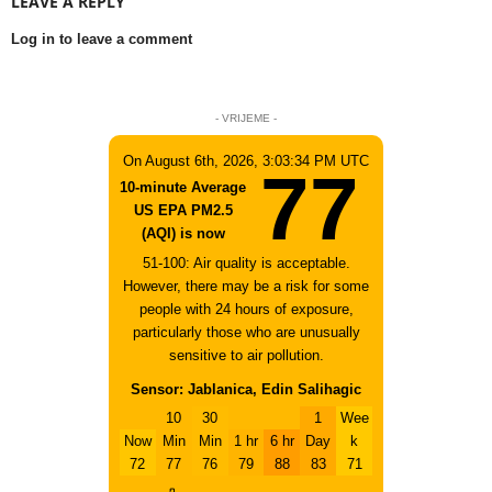
LEAVE A REPLY
Log in to leave a comment
- VRIJEME -
On August 6th, 2026, 3:03:34 PM UTC
77
10-minute Average
US EPA PM2.5
(AQI) is now
51-100: Air quality is acceptable.
However, there may be a risk for some
people with 24 hours of exposure,
particularly those who are unusually
sensitive to air pollution.
Sensor: Jablanica, Edin Salihagic
10
30
1
Wee
Now
Min
Min
1 hr
6 hr
Day
k
72
77
76
79
88
83
71