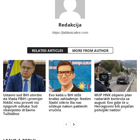
Redakcija
https://jablanicalive.com
RELATED ARTICLES
MORE FROM AUTHOR
Ustavni sud BiH utvrdio
Evo kada u BiH stiže
MUP HNK objavio plan
da Vlada FBiH i premijer
kratko zahlađenje: Nedim
radarskih kontrola za
Nikšić nisu proveli niz
Sladić otkrio šta nas
august: Evo gdje će u
njegovih odluka: Sud
očekuje nakon paklenih
Hercegovini biti pojačan
obavijestio državno
vrućina
policijski nadzor
Tužilaštvo