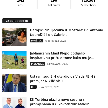
1,342
290
120,301
Fans
Followers
Subscribers
ZADNJE DODATO
Herojski čin liječnika iz Mostara: Dr. Antonio
Udundžić i dr. Gabriela...
DRUŠTVO
6 kolovoza, 2026
Jablaničanin Maid Klepo podijelio
inspirativnu priču o tome kako mu je...
JABLANICA
6 kolovoza, 2026
Ustavni sud BiH utvrdio da Vlada FBiH i
premijer Nikšić nisu...
BIH
6 kolovoza, 2026
KK Turbina ulazi u novu sezonu s
promjenama u rukovodstvu: Maidin...