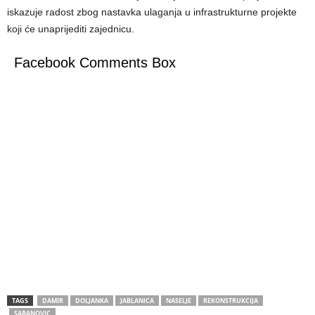
iskazuje radost zbog nastavka ulaganja u infrastrukturne projekte
koji će unaprijediti zajednicu.
Facebook Comments Box
TAGS
DAMIR
DOLJANKA
JABLANICA
NASELJE
REKONSTRUKCIJA
SABANOVIC