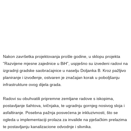
Nakon završetka projektovanja prošle godine, u sklopu projekta
“Razvijene mjesne zajednice u BiH”, uspješno su izvedeni radovi na
izgradnji gradske saobraćajnice u naselju Doljanka B. Kroz pažljivo
planiranje i izvođenje, ostvaren je značajan korak u poboljšanju
infrastrukture ovog dijela grada.
Radovi su obuhvatili pripremne zemljane radove s iskopima,
postavljanje šahtova, ivičnjaka, te ugradnju gornjeg nosivog sloja i
asfaltiranje. Posebna pažnja posvećena je inkluzivnosti, što se
ogleda u implementaciji prolaza za invalide na pješačkim prelazima
te postavljanju kanalizacione odvodnje i slivnika.