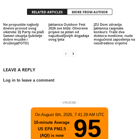
RELATED ARTICLES
MORE FROM AUTHOR
Ne propustite najbolji
Jablanica Outdoor Fest
JZU Dom zdravlja
dnevni provod ovog
2026 sve bliže: Otvorene
Jablanica raspisala
vikenda: DJ Party na plaži
prijave za jedan od
konkurs: Traže dva
Sastavi okuplja ljubitelje
najuzbudljivijih događaja
doktora medicine, nude
dobre muzike i
ovog ljeta
mogućnost zaposlenja na
druženja(FOTO)
neodređeno vrijeme
LEAVE A REPLY
Log in to leave a comment
- VRIJEME -
On August 6th, 2026, 7:41:29 AM UTC
95
10-minute Average
US EPA PM2.5
(AQI) is now