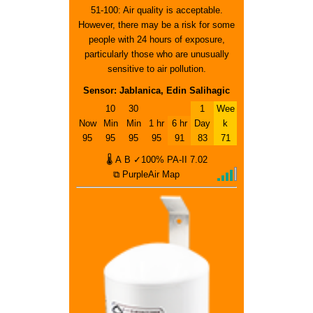
51-100: Air quality is acceptable.
However, there may be a risk for some
people with 24 hours of exposure,
particularly those who are unusually
sensitive to air pollution.
Sensor: Jablanica, Edin Salihagic
10
30
1
Wee
Now
Min
Min
1 hr
6 hr
Day
k
95
95
95
95
91
83
71
🌡
A
B
✓100%
PA-II
7.02
⧉ PurpleAir Map