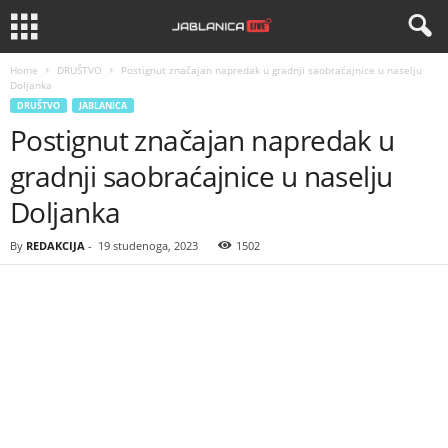
Home
DRUŠTVO
Postignut značajan napredak u gradnji saobraćajnice u naselju
Doljanka
DRUŠTVO
JABLANICA
Postignut značajan napredak u
gradnji saobraćajnice u naselju
Doljanka
By
REDAKCIJA
-
19 studenoga, 2023
1502