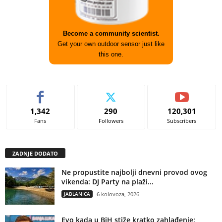
Become a community scientist.
Get your own outdoor sensor just like
this one.
1,342
290
120,301
Fans
Followers
Subscribers
ZADNJE DODATO
Ne propustite najbolji dnevni provod ovog
vikenda: DJ Party na plaži...
JABLANICA
6 kolovoza, 2026
Evo kada u BiH stiže kratko zahlađenje: