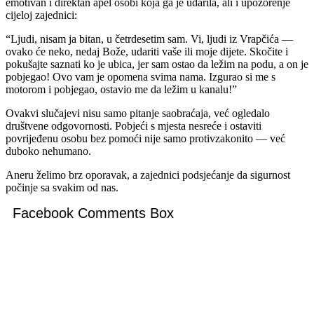
emotivan i direktan apel osobi koja ga je udarila, ali i upozorenje
cijeloj zajednici:
“Ljudi, nisam ja bitan, u četrdesetim sam. Vi, ljudi iz Vrapčića —
ovako će neko, nedaj Bože, udariti vaše ili moje dijete. Skočite i
pokušajte saznati ko je ubica, jer sam ostao da ležim na podu, a on je
pobjegao! Ovo vam je opomena svima nama. Izgurao si me s
motorom i pobjegao, ostavio me da ležim u kanalu!”
Ovakvi slučajevi nisu samo pitanje saobraćaja, već ogledalo
društvene odgovornosti. Pobjeći s mjesta nesreće i ostaviti
povrijeđenu osobu bez pomoći nije samo protivzakonito — već
duboko nehumano.
Aneru želimo brz oporavak, a zajednici podsjećanje da sigurnost
počinje sa svakim od nas.
Facebook Comments Box