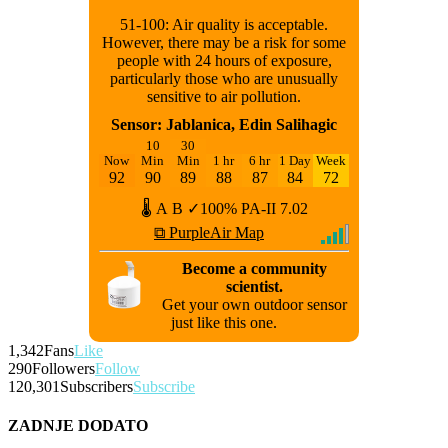
51-100: Air quality is acceptable.
However, there may be a risk for some
people with 24 hours of exposure,
particularly those who are unusually
sensitive to air pollution.
Sensor: Jablanica, Edin Salihagic
10
30
Now
Min
Min
1 hr
6 hr
1 Day
Week
92
90
89
88
87
84
72
🌡
A
B
✓100%
PA-II
7.02
⧉ PurpleAir Map
Become a community
scientist.
Get your own outdoor sensor
just like this one.
1,342
Fans
Like
290
Followers
Follow
120,301
Subscribers
Subscribe
ZADNJE DODATO