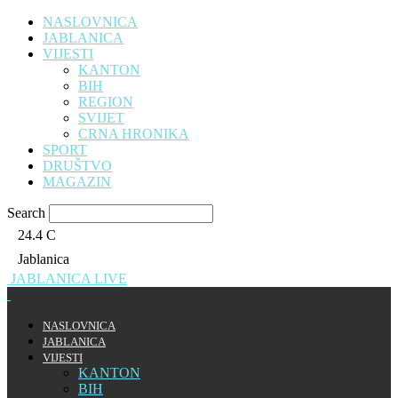
NASLOVNICA
JABLANICA
VIJESTI
KANTON
BIH
REGION
SVIJET
CRNA HRONIKA
SPORT
DRUŠTVO
MAGAZIN
Search
24.4
C
Jablanica
JABLANICA LIVE
NASLOVNICA
JABLANICA
VIJESTI
KANTON
BIH