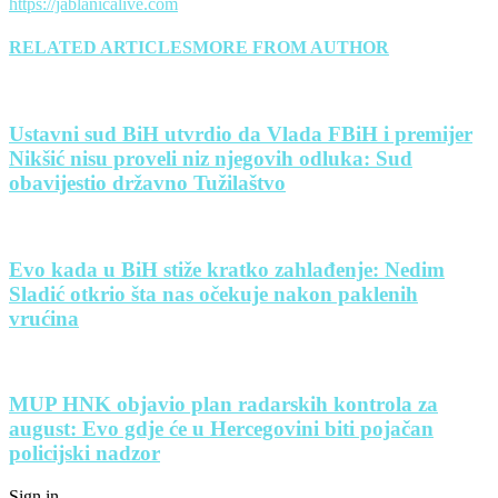
https://jablanicalive.com
RELATED ARTICLES
MORE FROM AUTHOR
Ustavni sud BiH utvrdio da Vlada FBiH i premijer
Nikšić nisu proveli niz njegovih odluka: Sud
obavijestio državno Tužilaštvo
Evo kada u BiH stiže kratko zahlađenje: Nedim
Sladić otkrio šta nas očekuje nakon paklenih
vrućina
MUP HNK objavio plan radarskih kontrola za
august: Evo gdje će u Hercegovini biti pojačan
policijski nadzor
Sign in