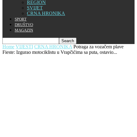
REGION
SVIJET
CRNA HRONIKA
SPORT
DRUŠTVO
MAGAZIN
Home
VIJESTI
CRNA HRONIKA
Potraga za vozačem plave
Fieste: Izgurao motociklistu u Vrapčićima sa puta, ostavio...