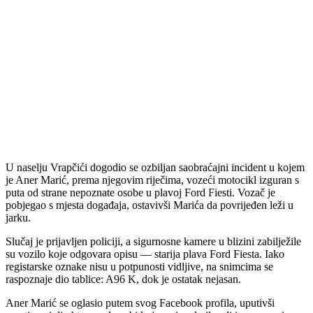
U naselju Vrapčići dogodio se ozbiljan saobraćajni incident u kojem
je Aner Marić, prema njegovim riječima, vozeći motocikl izguran s
puta od strane nepoznate osobe u plavoj Ford Fiesti. Vozač je
pobjegao s mjesta događaja, ostavivši Marića da povrijeđen leži u
jarku.
Slučaj je prijavljen policiji, a sigurnosne kamere u blizini zabilježile
su vozilo koje odgovara opisu — starija plava Ford Fiesta. Iako
registarske oznake nisu u potpunosti vidljive, na snimcima se
raspoznaje dio tablice: A96 K, dok je ostatak nejasan.
Aner Marić se oglasio putem svog Facebook profila, uputivši