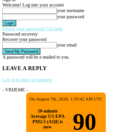
Welcome! Log into your account
your username
your password
Forgot your password? Get help
Password recovery
Recover your password
your email
A password will be e-mailed to you.
LEAVE A REPLY
Log in to leave a comment
- VRIJEME -
On August 7th, 2026, 1:35:42 AM UTC
10-minute
90
Average US EPA
PM2.5 (AQI) is
now