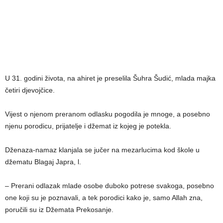
U 31. godini života, na ahiret je preselila Šuhra Šudić, mlada majka
četiri djevojčice.
Vijest o njenom preranom odlasku pogodila je mnoge, a posebno
njenu porodicu, prijatelje i džemat iz kojeg je potekla.
Dženaza-namaz klanjala se jučer na mezarlucima kod škole u
džematu Blagaj Japra, l.
– Prerani odlazak mlade osobe duboko potrese svakoga, posebno
one koji su je poznavali, a tek porodici kako je, samo Allah zna,
poručili su iz Džemata Prekosanje.