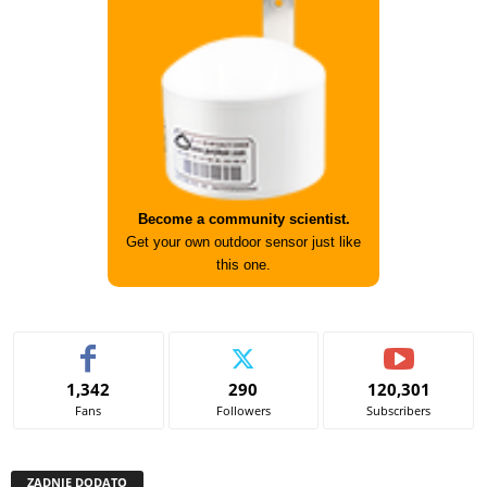
Become a community scientist.
Get your own outdoor sensor just like
this one.
1,342
290
120,301
Fans
Followers
Subscribers
ZADNJE DODATO