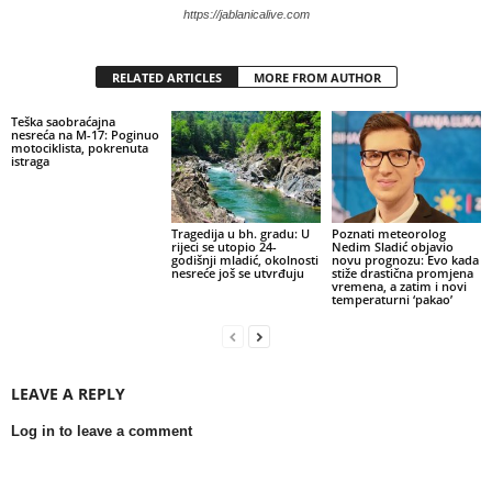
https://jablanicalive.com
RELATED ARTICLES
MORE FROM AUTHOR
Teška saobraćajna
nesreća na M-17: Poginuo
motociklista, pokrenuta
istraga
Tragedija u bh. gradu: U
Poznati meteorolog
rijeci se utopio 24-
Nedim Sladić objavio
godišnji mladić, okolnosti
novu prognozu: Evo kada
nesreće još se utvrđuju
stiže drastična promjena
vremena, a zatim i novi
temperaturni ‘pakao’
LEAVE A REPLY
Log in to leave a comment