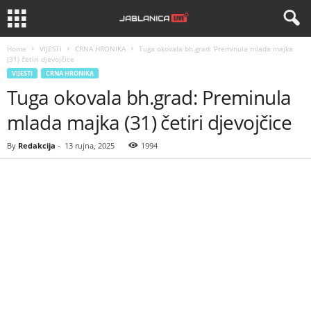
Home
VIJESTI
CRNA HRONIKA
Tuga okovala bh.grad: Preminula mlada majka
(31) četiri djevojčice
VIJESTI
CRNA HRONIKA
Tuga okovala bh.grad: Preminula
mlada majka (31) četiri djevojčice
By
Redakcija
-
13 rujna, 2025
1994