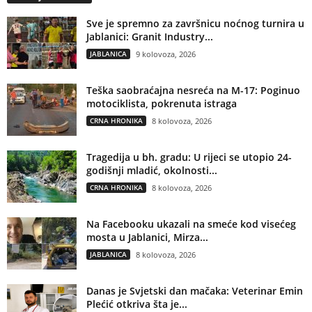
Sve je spremno za završnicu noćnog turnira u
Jablanici: Granit Industry...
JABLANICA
9 kolovoza, 2026
Teška saobraćajna nesreća na M-17: Poginuo
motociklista, pokrenuta istraga
CRNA HRONIKA
8 kolovoza, 2026
Tragedija u bh. gradu: U rijeci se utopio 24-
godišnji mladić, okolnosti...
CRNA HRONIKA
8 kolovoza, 2026
Na Facebooku ukazali na smeće kod visećeg
mosta u Jablanici, Mirza...
JABLANICA
8 kolovoza, 2026
Danas je Svjetski dan mačaka: Veterinar Emin
Plećić otkriva šta je...