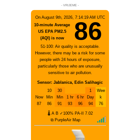
- VRIJEME -
On August 9th, 2026, 7:14:19 AM UTC
86
10-minute Average
US EPA PM2.5
(AQI) is now
51-100: Air quality is acceptable.
However, there may be a risk for some
people with 24 hours of exposure,
particularly those who are unusually
sensitive to air pollution.
Sensor: Jablanica, Edin Salihagic
10
30
1
Wee
Now
Min
Min
1 hr
6 hr
Day
k
87
86
91
93
96
94
76
🌡
A
B
✓100%
PA-II
7.02
⧉ PurpleAir Map