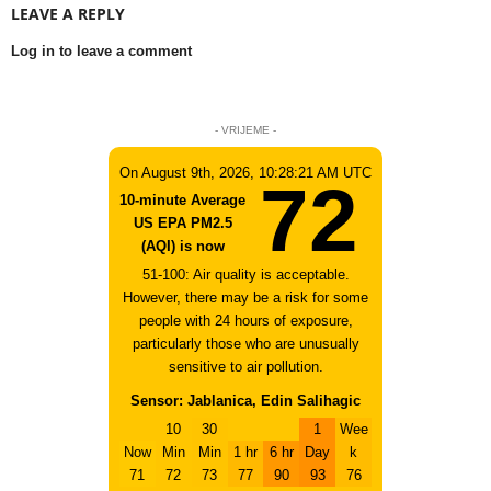
LEAVE A REPLY
Log in to leave a comment
- VRIJEME -
On August 9th, 2026, 10:28:21 AM UTC
72
10-minute Average
US EPA PM2.5
(AQI) is now
51-100: Air quality is acceptable.
However, there may be a risk for some
people with 24 hours of exposure,
particularly those who are unusually
sensitive to air pollution.
Sensor: Jablanica, Edin Salihagic
10
30
1
Wee
Now
Min
Min
1 hr
6 hr
Day
k
71
72
73
77
90
93
76