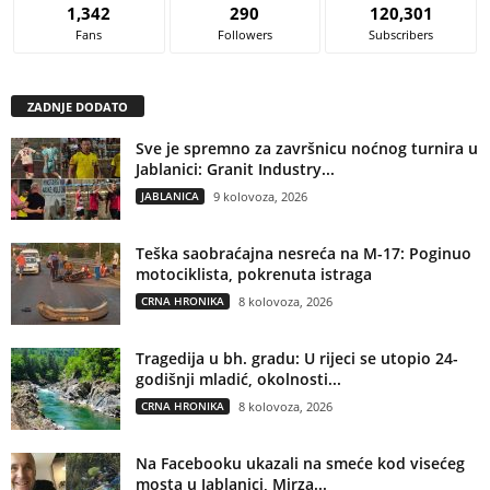
1,342
290
120,301
Fans
Followers
Subscribers
ZADNJE DODATO
Sve je spremno za završnicu noćnog turnira u
Jablanici: Granit Industry...
JABLANICA
9 kolovoza, 2026
Teška saobraćajna nesreća na M-17: Poginuo
motociklista, pokrenuta istraga
CRNA HRONIKA
8 kolovoza, 2026
Tragedija u bh. gradu: U rijeci se utopio 24-
godišnji mladić, okolnosti...
CRNA HRONIKA
8 kolovoza, 2026
Na Facebooku ukazali na smeće kod visećeg
mosta u Jablanici, Mirza...