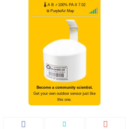
🌡
A
B
✓100%
PA-II
7.02
⧉ PurpleAir Map
Become a community scientist.
Get your own outdoor sensor just like
this one.