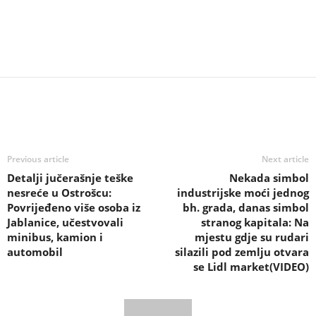
Previous article
Next article
Detalji jučerašnje teške
Nekada simbol
nesreće u Ostrošcu:
industrijske moći jednog
Povrijeđeno više osoba iz
bh. grada, danas simbol
Jablanice, učestvovali
stranog kapitala: Na
minibus, kamion i
mjestu gdje su rudari
automobil
silazili pod zemlju otvara
se Lidl market(VIDEO)