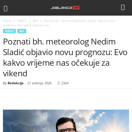
Home
VIJESTI
BIH
Poznati bh. meteorolog Nedim Sladić objavio novu
prognozu: Evo kakvo vrijeme nas...
VIJESTI
BIH
Poznati bh. meteorolog Nedim
Sladić objavio novu prognozu: Evo
kakvo vrijeme nas očekuje za
vikend
By
Redakcija
-
21 svibnja, 2026
2324