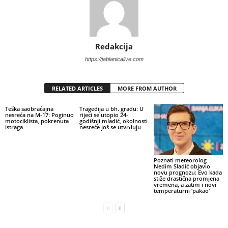
Redakcija
https://jablanicalive.com
RELATED ARTICLES
MORE FROM AUTHOR
Teška saobraćajna
Tragedija u bh. gradu: U
nesreća na M-17: Poginuo
rijeci se utopio 24-
motociklista, pokrenuta
godišnji mladić, okolnosti
istraga
nesreće još se utvrđuju
Poznati meteorolog
Nedim Sladić objavio
novu prognozu: Evo kada
stiže drastična promjena
vremena, a zatim i novi
temperaturni ‘pakao’