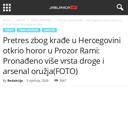
Home
VIJESTI
CRNA HRONIKA
Pretres zbog krađe u Hercegovini otkrio horor u
Prozor Rami: Pronađeno više...
VIJESTI
CRNA HRONIKA
KANTON
Pretres zbog krađe u Hercegovini
otkrio horor u Prozor Rami:
Pronađeno više vrsta droge i
arsenal oružja(FOTO)
By
Redakcija
-
5 siječnja, 2026
3067