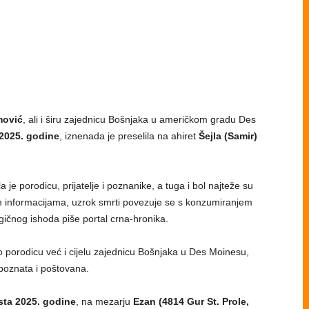
mović
, ali i širu zajednicu Bošnjaka u američkom gradu Des
2025. godine
, iznenada je preselila na ahiret
Šejla (Samir)
je porodicu, prijatelje i poznanike, a tuga i bol najteže su
m informacijama, uzrok smrti povezuje se s konzumiranjem
ragičnog ishoda piše portal crna-hronika.
porodicu već i cijelu zajednicu Bošnjaka u Des Moinesu,
poznata i poštovana.
sta 2025. godine
, na mezarju
Ezan (4814 Gur St. Prole,