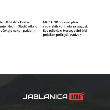
a u BiH stiže kratko
MUP HNK objavio plan
nje: Nedim Sladić otkrio
radarskih kontrola za august:
 očekuje nakon paklenih
Evo gdje će u Hercegovini biti
a
pojačan policijski nadzor