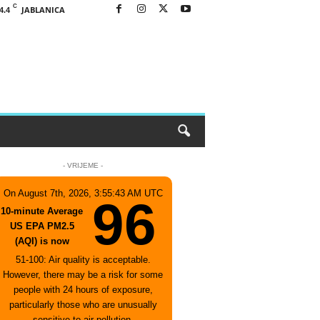
C
JABLANICA
4.4
- VRIJEME -
On August 7th, 2026, 3:55:43 AM UTC
96
10-minute Average
US EPA PM2.5
(AQI) is now
51-100: Air quality is acceptable.
However, there may be a risk for some
people with 24 hours of exposure,
particularly those who are unusually
sensitive to air pollution.