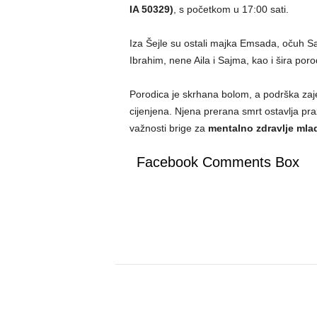
IA 50329)
, s početkom u 17:00 sati.
Iza Šejle su ostali majka Emsada, očuh Sa
Ibrahim, nene Aila i Sajma, kao i šira porodic
Porodica je skrhana bolom, a podrška zajed
cijenjena. Njena prerana smrt ostavlja pra
važnosti brige za
mentalno zdravlje mla
Facebook Comments Box