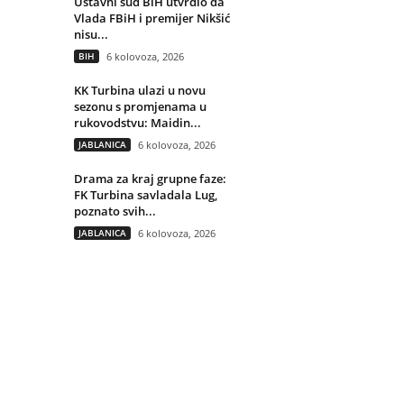
Ustavni sud BiH utvrdio da
Vlada FBiH i premijer Nikšić
nisu...
BIH
6 kolovoza, 2026
KK Turbina ulazi u novu
sezonu s promjenama u
rukovodstvu: Maidin...
JABLANICA
6 kolovoza, 2026
Drama za kraj grupne faze:
FK Turbina savladala Lug,
poznato svih...
JABLANICA
6 kolovoza, 2026