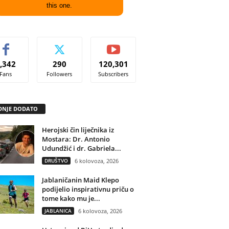
this one.
,342
290
120,301
Fans
Followers
Subscribers
DNJE DODATO
Herojski čin liječnika iz
Mostara: Dr. Antonio
Udundžić i dr. Gabriela...
DRUŠTVO
6 kolovoza, 2026
Jablaničanin Maid Klepo
podijelio inspirativnu priču o
tome kako mu je...
JABLANICA
6 kolovoza, 2026