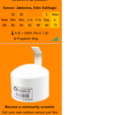
Sensor: Jablanica, Edin Salihagic
10
30
1
Wee
Now
Min
Min
1 hr
6 hr
Day
k
99
96
94
92
88
84
72
🌡
A
B
✓100%
PA-II
7.02
⧉ PurpleAir Map
Become a community scientist.
Get your own outdoor sensor just like