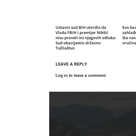
Ustavni sud BiH utvrdio da
Evo kad
Vlada FBiH i premijer Nikšić
zahlađe
nisu proveli niz njegovih odluka:
šta nas
Sud obavijestio državno
vrućin
Tužilaštvo
LEAVE A REPLY
Log in to leave a comment