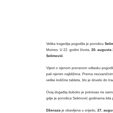
Velika tragedija pogodila je porodicu
Seli
Moines. U 22. godini života,
20. augusta 
Selimović
.
Vijest o njenom preranom odlasku pogodila 
pali njenim najbližima. Prema nezvanični
velike količine tableta, što je dovelo do t
Ovaj događaj duboko je potresao ne samo 
gdje je porodica Selimović godinama bila 
Dženaza
je obavljena u srijedu,
27. augu