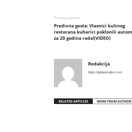
Previous article
Predivna gesta: Vlasnici kultnog
restorana kuharici poklonili autom
za 20 godina rada!(VIDEO)
Redakcija
https://jablanicalive.com
RELATED ARTICLES
MORE FROM AUTHOR