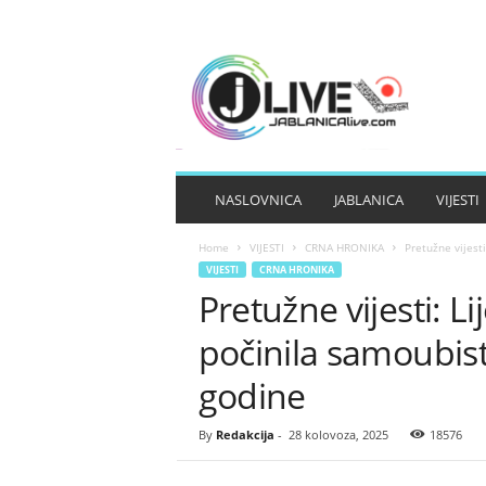
J
A
B
L
A
N
I
NASLOVNICA
JABLANICA
VIJESTI
C
A
Home
VIJESTI
CRNA HRONIKA
Pretužne vijest
L
VIJESTI
CRNA HRONIKA
I
Pretužne vijesti: L
V
E
počinila samoubis
godine
By
Redakcija
-
28 kolovoza, 2025
18576