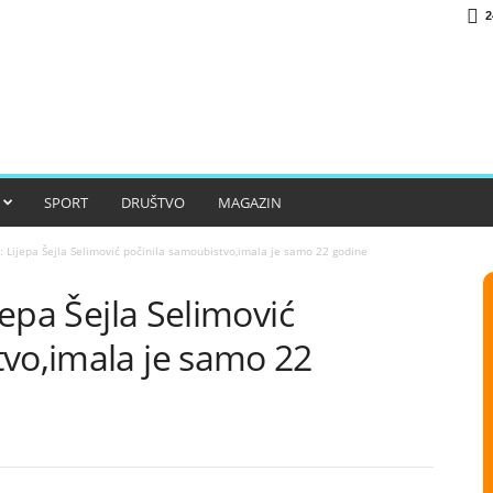
2
SPORT
DRUŠTVO
MAGAZIN
i: Lijepa Šejla Selimović počinila samoubistvo,imala je samo 22 godine
ijepa Šejla Selimović
tvo,imala je samo 22