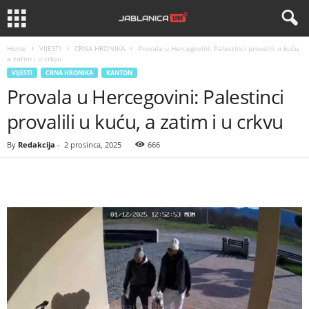
Home
VIJESTI
CRNA HRONIKA
Provala u Hercegovini: Palestinci provalili u kuću,
a zatim i u crkvu
VIJESTI
CRNA HRONIKA
KANTON
Provala u Hercegovini: Palestinci
provalili u kuću, a zatim i u crkvu
By
Redakcija
-
2 prosinca, 2025
666