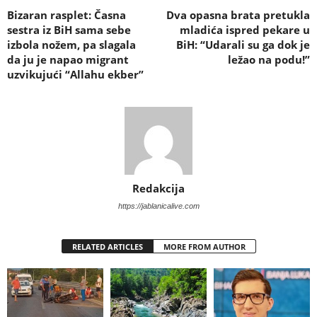
Bizaran rasplet: Časna
Dva opasna brata pretukla
sestra iz BiH sama sebe
mladića ispred pekare u
izbola nožem, pa slagala
BiH: “Udarali su ga dok je
da ju je napao migrant
ležao na podu!”
uzvikujući “Allahu ekber”
Redakcija
https://jablanicalive.com
RELATED ARTICLES
MORE FROM AUTHOR