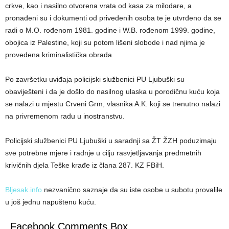
crkve, kao i nasilno otvorena vrata od kasa za milodare, a
pronađeni su i dokumenti od privedenih osoba te je utvrđeno da se
radi o M.O. rođenom 1981. godine i W.B. rođenom 1999. godine,
obojica iz Palestine, koji su potom lišeni slobode i nad njima je
provedena kriminalistička obrada.
Po završetku uviđaja policijski službenici PU Ljubuški su
obaviješteni i da je došlo do nasilnog ulaska u porodičnu kuću koja
se nalazi u mjestu Crveni Grm, vlasnika A.K. koji se trenutno nalazi
na privremenom radu u inostranstvu.
Policijski službenici PU Ljubuški u saradnji sa ŽT ŽZH poduzimaju
sve potrebne mjere i radnje u cilju rasvjetljavanja predmetnih
krivičnih djela Teške krađe iz člana 287. KZ FBiH.
Bljesak.info
nezvanično saznaje da su iste osobe u subotu provalile
u još jednu napuštenu kuću.
Facebook Comments Box