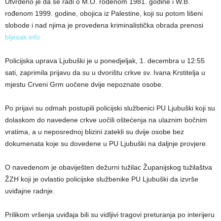
Utvrđeno je da se radi o M.O. rođenom 1981. godine i W.B.
rođenom 1999. godine, obojica iz Palestine, koji su potom lišeni
slobode i nad njima je provedena kriminalistička obrada prenosi
bljesak.info
Policijska uprava Ljubuški je u ponedjeljak, 1. decembra u 12:55
sati, zaprimila prijavu da su u dvorištu crkve sv. Ivana Krstitelja u
mjestu Crveni Grm uočene dvije nepoznate osobe.
Po prijavi su odmah postupili policijski službenici PU Ljubuški koji su
dolaskom do navedene crkve uočili oštećenja na ulaznim bočnim
vratima, a u neposrednoj blizini zatekli su dvije osobe bez
dokumenata koje su dovedene u PU Ljubuški na daljnje provjere.
O navedenom je obaviješten dežurni tužilac Županijskog tužilaštva
ŽZH koji je ovlastio policijske službenike PU Ljubuški da izvrše
uviđajne radnje.
Prilikom vršenja uviđaja bili su vidljivi tragovi preturanja po interijeru