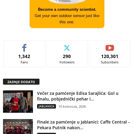
Become a community scientist.
Get your own outdoor sensor just like
this one.
1,342
290
120,301
Fans
Followers
Subscribers
ZADNJE DODATO
Večer za pamćenje Edisa Sarajlića: Gol u
finalu, pobjednički pehar i...
JABLANICA
10 kolovoza, 2026
Finale za pamćenje u Jablanici: Caffe Central –
Pekara Putnik nakon...