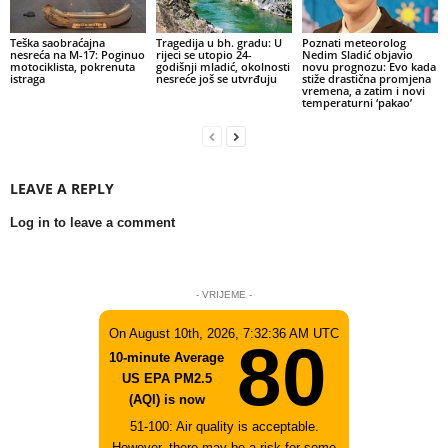
Teška saobraćajna
Tragedija u bh. gradu: U
Poznati meteorolog
nesreća na M-17: Poginuo
rijeci se utopio 24-
Nedim Sladić objavio
motociklista, pokrenuta
godišnji mladić, okolnosti
novu prognozu: Evo kada
istraga
nesreće još se utvrđuju
stiže drastična promjena
vremena, a zatim i novi
temperaturni ‘pakao’
LEAVE A REPLY
Log in to leave a comment
- VRIJEME -
On August 10th, 2026, 7:32:36 AM UTC
80
10-minute Average
US EPA PM2.5
(AQI) is now
51-100: Air quality is acceptable.
However, there may be a risk for some