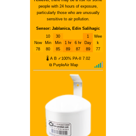
people with 24 hours of exposure,
particularly those who are unusually
sensitive to air pollution.
Sensor: Jablanica, Edin Salihagic
10
30
1
Wee
Now
Min
Min
1 hr
6 hr
Day
k
78
80
85
89
87
89
77
🌡
A
B
✓100%
PA-II
7.02
⧉ PurpleAir Map