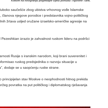
Klikom na fotografiju pogledajte cijelu ponudu Trgovine Tarik.
o duboko saučešće zbog ubistva vrhovnog vođe Islamske
, članova njegove porodice i predstavnika vojno-političkog
ilnih žrtava usljed oružane izraelsko-američke agresije na
 Pezeshkian izrazio je zahvalnost ruskom lideru na podršci
arnosti Rusije s iranskim narodom, koji brani suverenitet i
nformisao ruskog predsjednika o razvoju situacije u
ta”, dodaje se u saopćenju ruske strane.
o principijelan stav Moskve o neophodnosti hitnog prekida
bržeg povratka na put političkog i diplomatskog rješavanja