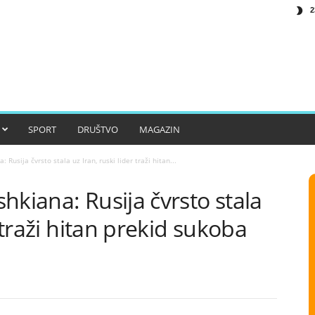
2
SPORT
DRUŠTVO
MAGAZIN
Rusija čvrsto stala uz Iran, ruski lider traži hitan...
hkiana: Rusija čvrsto stala
r traži hitan prekid sukoba