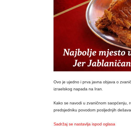
Ovo je ujedno i prva javna objava o zvan
izraelskog napada na Iran.
Kako se navodi u zvaničnom saopćenju, rusk
predsjedniku povodom posljednjih dešavan
Sadržaj se nastavlja ispod oglasa