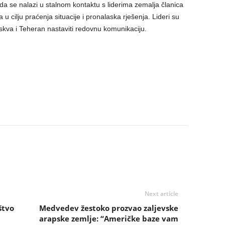
a se nalazi u stalnom kontaktu s liderima zemalja članica
u cilju praćenja situacije i pronalaska rješenja. Lideri su
skva i Teheran nastaviti redovnu komunikaciju.
Next article
štvo
Medvedev žestoko prozvao zaljevske
arapske zemlje: “Američke baze vam