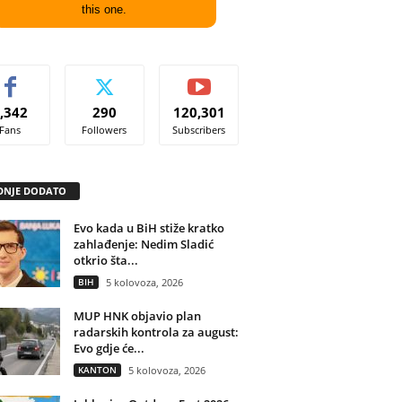
this one.
,342
290
120,301
Fans
Followers
Subscribers
DNJE DODATO
Evo kada u BiH stiže kratko
zahlađenje: Nedim Sladić
otkrio šta...
BIH
5 kolovoza, 2026
MUP HNK objavio plan
radarskih kontrola za august:
Evo gdje će...
KANTON
5 kolovoza, 2026