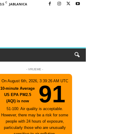
C
JABLANICA
3.5
- VRIJEME -
On August 6th, 2026, 3:39:26 AM UTC
91
10-minute Average
US EPA PM2.5
(AQI) is now
51-100: Air quality is acceptable.
However, there may be a risk for some
people with 24 hours of exposure,
particularly those who are unusually
sensitive to air pollution.