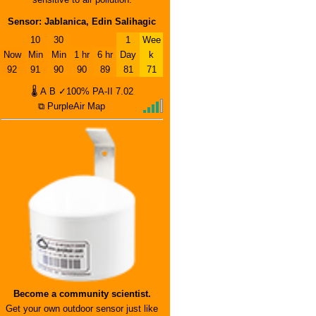
Sensor: Jablanica, Edin Salihagic
10
30
1
Wee
Now
Min
Min
1 hr
6 hr
Day
k
92
91
90
90
89
81
71
🌡
A
B
✓100%
PA-II
7.02
⧉ PurpleAir Map
Become a community scientist.
Get your own outdoor sensor just like