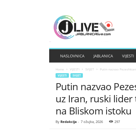
J
A
B
L
A
N
I
NASLOVNICA
JABLANICA
VIJESTI
C
A
Home
VIJESTI
SVIJET
Putin nazvao Pezeshkiana: 
L
VIJESTI
SVIJET
I
Putin nazvao Pezes
V
E
uz Iran, ruski lide
na Bliskom istoku
By
Redakcija
-
7 ožujka, 2026
297