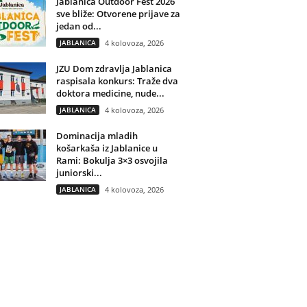
Jablanica Outdoor Fest 2026
sve bliže: Otvorene prijave za
jedan od...
JABLANICA
4 kolovoza, 2026
JZU Dom zdravlja Jablanica
raspisala konkurs: Traže dva
doktora medicine, nude...
JABLANICA
4 kolovoza, 2026
Dominacija mladih
košarkaša iz Jablanice u
Rami: Bokulja 3×3 osvojila
juniorski...
JABLANICA
4 kolovoza, 2026