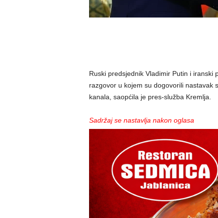
Ruski predsjednik Vladimir Putin i iranski
razgovor u kojem su dogovorili nastavak s
kanala, saopćila je pres-služba Kremlja.
Sadržaj se nastavlja nakon oglasa