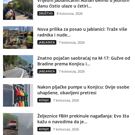
Vrijedni Jablaničanin Adnan Đelmo u jednom
danu čistio ulaze u četiri...
DRUŠTVO
8 kolovoza, 2026
Nova prilika za posao u Jablanici: Traže više
radnika i nude...
JABLANICA
7 kolovoza, 2026
Znatno pojačan saobraćaj na M-17: Gužve od
Bradine prema Konjicu i...
JABLANICA
7 kolovoza, 2026
Nakon pljačke pumpe u Konjicu: Dvije osobe
uhapšene, obavljeni pretresi
KONJIC
7 kolovoza, 2026
Željeznice FBiH prekinule nagađanja: Evo šta
kažu o navodima da je...
KONJIC
7 kolovoza, 2026