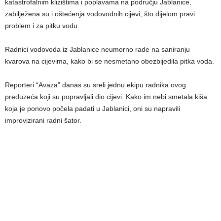
katastrofalnim klizištima i poplavama na području Jablanice,
zabilježena su i oštećenja vodovodnih cijevi, što dijelom pravi
problem i za pitku vodu.
Radnici vodovoda iz Jablanice neumorno rade na saniranju
kvarova na cijevima, kako bi se nesmetano obezbijedila pitka voda.
Reporteri “Avaza” danas su sreli jednu ekipu radnika ovog
preduzeća koji su popravljali dio cijevi. Kako im nebi smetala kiša
koja je ponovo počela padati u Jablanici, oni su napravili
improvizirani radni šator.