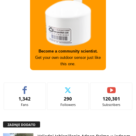
Become a community scientist.
Get your own outdoor sensor just like
this one.
1,342
290
120,301
Fans
Followers
Subscribers
ZADNJE DODATO