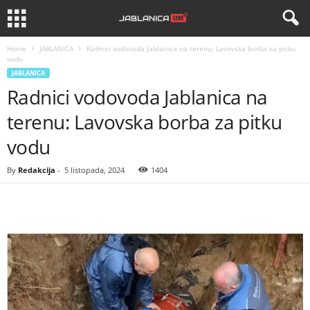
Home
JABLANICA
Radnici vodovoda Jablanica na terenu: Lavovska borba za pitku
vodu
JABLANICA
Radnici vodovoda Jablanica na
terenu: Lavovska borba za pitku
vodu
By
Redakcija
-
5 listopada, 2024
1404