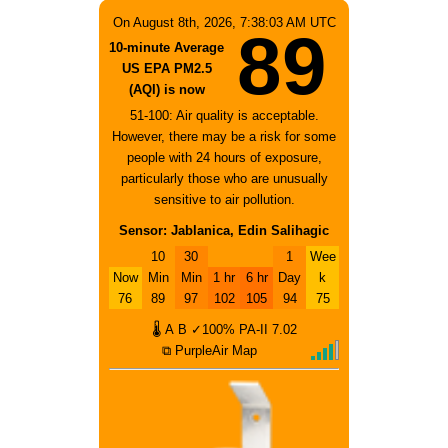
On August 8th, 2026, 7:38:03 AM UTC
89
10-minute Average
US EPA PM2.5
(AQI) is now
51-100: Air quality is acceptable.
However, there may be a risk for some
people with 24 hours of exposure,
particularly those who are unusually
sensitive to air pollution.
Sensor: Jablanica, Edin Salihagic
10
30
1
Wee
Now
Min
Min
1 hr
6 hr
Day
k
76
89
97
102
105
94
75
🌡
A
B
✓100%
PA-II
7.02
⧉ PurpleAir Map