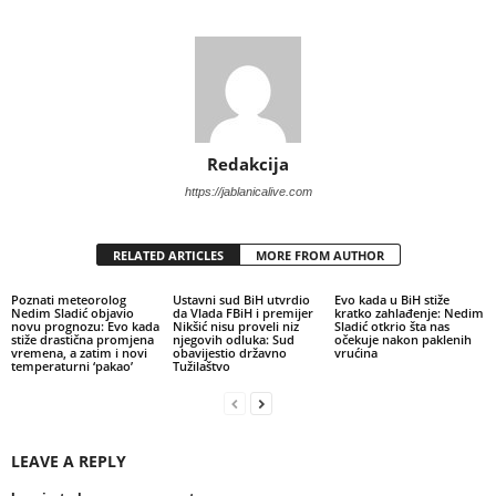
Redakcija
https://jablanicalive.com
RELATED ARTICLES
MORE FROM AUTHOR
Poznati meteorolog
Ustavni sud BiH utvrdio
Evo kada u BiH stiže
Nedim Sladić objavio
da Vlada FBiH i premijer
kratko zahlađenje: Nedim
novu prognozu: Evo kada
Nikšić nisu proveli niz
Sladić otkrio šta nas
stiže drastična promjena
njegovih odluka: Sud
očekuje nakon paklenih
vremena, a zatim i novi
obavijestio državno
vrućina
temperaturni ‘pakao’
Tužilaštvo
LEAVE A REPLY