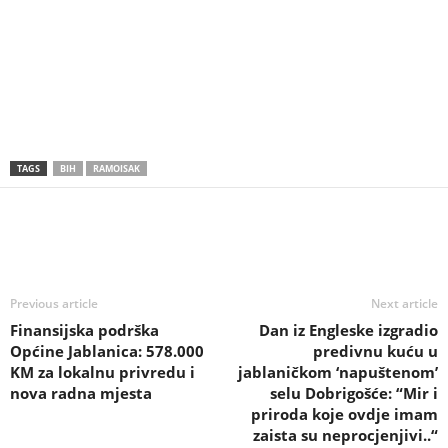
TAGS
BIH
RAMOISAK
Previous article
Next article
Finansijska podrška
Dan iz Engleske izgradio
Općine Jablanica: 578.000
predivnu kuću u
KM za lokalnu privredu i
jablaničkom ‘napuštenom’
nova radna mjesta
selu Dobrigošće: “Mir i
priroda koje ovdje imam
zaista su neprocjenjivi..“