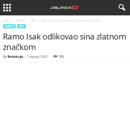
Home
VIJESTI
BIH
Ramo Isak odlikovao sina zlatnom značkom
VIJESTI
BIH
Ramo Isak odlikovao sina zlatnom
značkom
By
Redakcija
-
1 srpnja, 2025
780