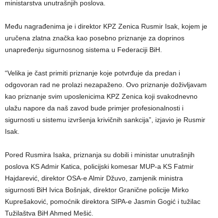
ministarstva unutrašnjih poslova.
Među nagrađenima je i direktor KPZ Zenica Rusmir Isak, kojem je
uručena zlatna značka kao posebno priznanje za doprinos
unapređenju sigurnosnog sistema u Federaciji BiH.
“Velika je čast primiti priznanje koje potvrđuje da predan i
odgovoran rad ne prolazi nezapaženo. Ovo priznanje doživljavam
kao priznanje svim uposlenicima KPZ Zenica koji svakodnevno
ulažu napore da naš zavod bude primjer profesionalnosti i
sigurnosti u sistemu izvršenja krivičnih sankcija”, izjavio je Rusmir
Isak.
Pored Rusmira Isaka, priznanja su dobili i ministar unutrašnjih
poslova KS Admir Katica, policijski komesar MUP-a KS Fatmir
Hajdarević, direktor OSA-e Almir Džuvo, zamjenik ministra
sigurnosti BiH Ivica Bošnjak, direktor Granične policije Mirko
Kuprešaković, pomoćnik direktora SIPA-e Jasmin Gogić i tužilac
Tužilaštva BiH Ahmed Mešić.