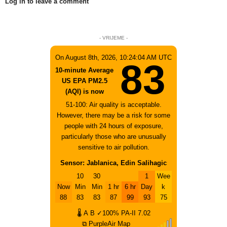
Log in to leave a comment
- VRIJEME -
On August 8th, 2026, 10:24:04 AM UTC
83
10-minute Average
US EPA PM2.5
(AQI) is now
51-100: Air quality is acceptable.
However, there may be a risk for some
people with 24 hours of exposure,
particularly those who are unusually
sensitive to air pollution.
Sensor: Jablanica, Edin Salihagic
10
30
1
Wee
Now
Min
Min
1 hr
6 hr
Day
k
88
83
83
87
99
93
75
🌡
A
B
✓100%
PA-II
7.02
⧉ PurpleAir Map