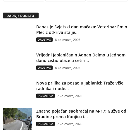
ZADNJE DODATO
Danas je Svjetski dan mačaka: Veterinar Emin
Plećić otkriva šta je...
DRUŠTVO
8 kolovoza, 2026
Vrijedni Jablaničanin Adnan Đelmo u jednom
danu čistio ulaze u četiri...
DRUŠTVO
8 kolovoza, 2026
Nova prilika za posao u Jablanici: Traže više
radnika i nude...
JABLANICA
7 kolovoza, 2026
Znatno pojačan saobraćaj na M-17: Gužve od
Bradine prema Konjicu i...
JABLANICA
7 kolovoza, 2026