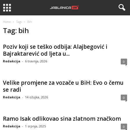
Home
Tags
Bih
Tag: bih
Poziv koji se teško odbija: Alajbegović i
Bajraktarević od ljeta u...
Redakcija
-
6 travnja, 2026
0
Velike promjene za vozače u BiH: Evo o čemu
se radi
Redakcija
-
14 ožujka, 2026
0
Ramo Isak odlikovao sina zlatnom značkom
Redakcija
-
1 srpnja, 2025
0