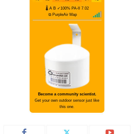
🌡
A
B
✓100%
PA-II
7.02
⧉ PurpleAir Map
Become a community scientist.
Get your own outdoor sensor just like
this one.