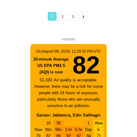
1
2
3
- VRIJEME -
On August 6th, 2026, 12:29:32 PM UTC
82
10-minute Average
US EPA PM2.5
(AQI) is now
51-100: Air quality is acceptable.
However, there may be a risk for some
people with 24 hours of exposure,
particularly those who are unusually
sensitive to air pollution.
Sensor: Jablanica, Edin Salihagic
10
30
1
Wee
Now
Min
Min
1 hr
6 hr
Day
k
79
82
89
92
92
84
71