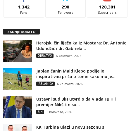
1,342
290
120,301
Fans
Followers
Subscribers
ZADNJE DODATO
Herojski čin liječnika iz Mostara: Dr. Antonio
Udundžić i dr. Gabriela...
DRUŠTVO
6 kolovoza, 2026
Jablaničanin Maid Klepo podijelio
inspirativnu priču o tome kako mu je...
JABLANICA
6 kolovoza, 2026
Ustavni sud BiH utvrdio da Vlada FBiH i
premijer Nikšić nisu...
BIH
6 kolovoza, 2026
KK Turbina ulazi u novu sezonu s