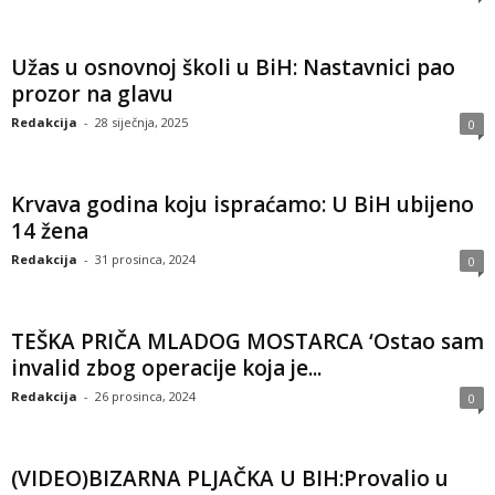
Užas u osnovnoj školi u BiH: Nastavnici pao
prozor na glavu
Redakcija
-
28 siječnja, 2025
0
Krvava godina koju ispraćamo: U BiH ubijeno
14 žena
Redakcija
-
31 prosinca, 2024
0
TEŠKA PRIČA MLADOG MOSTARCA ‘Ostao sam
invalid zbog operacije koja je...
Redakcija
-
26 prosinca, 2024
0
(VIDEO)BIZARNA PLJAČKA U BIH:Provalio u