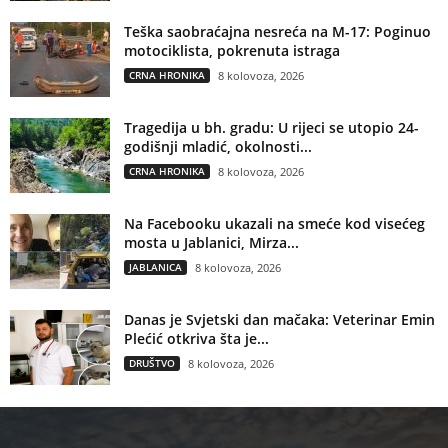
Teška saobraćajna nesreća na M-17: Poginuo
motociklista, pokrenuta istraga
CRNA HRONIKA
8 kolovoza, 2026
Tragedija u bh. gradu: U rijeci se utopio 24-
godišnji mladić, okolnosti...
CRNA HRONIKA
8 kolovoza, 2026
Na Facebooku ukazali na smeće kod visećeg
mosta u Jablanici, Mirza...
JABLANICA
8 kolovoza, 2026
Danas je Svjetski dan mačaka: Veterinar Emin
Plećić otkriva šta je...
DRUŠTVO
8 kolovoza, 2026