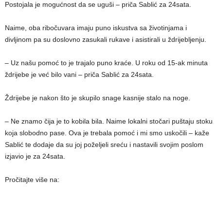
Postojala je mogućnost da se uguši – priča Sablić za 24sata.
Naime, oba ribočuvara imaju puno iskustva sa životinjama i
divljinom pa su doslovno zasukali rukave i asistirali u ždrijebljenju.
– Uz našu pomoć to je trajalo puno kraće. U roku od 15-ak minuta
ždrijebe je već bilo vani – priča Sablić za 24sata.
Ždrijebe je nakon što je skupilo snage kasnije stalo na noge.
– Ne znamo čija je to kobila bila. Naime lokalni stočari puštaju stoku
koja slobodno pase. Ova je trebala pomoć i mi smo uskočili – kaže
Sablić te dodaje da su joj poželjeli sreću i nastavili svojim poslom
izjavio je za 24sata.
Pročitajte više na: