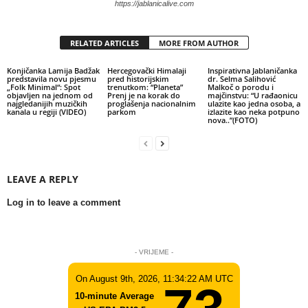
https://jablanicalive.com
RELATED ARTICLES
MORE FROM AUTHOR
Konjičanka Lamija Badžak
Hercegovački Himalaji
Inspirativna Jablaničanka
predstavila novu pjesmu
pred historijskim
dr. Selma Salihović
„Folk Minimal“: Spot
trenutkom: “Planeta”
Malkoč o porodu i
objavljen na jednom od
Prenj je na korak do
majčinstvu: “U rađaonicu
najgledanijih muzičkih
proglašenja nacionalnim
ulazite kao jedna osoba, a
kanala u regiji (VIDEO)
parkom
izlazite kao neka potpuno
nova..”(FOTO)
LEAVE A REPLY
Log in to leave a comment
- VRIJEME -
On August 9th, 2026, 11:34:22 AM UTC
10-minute Average