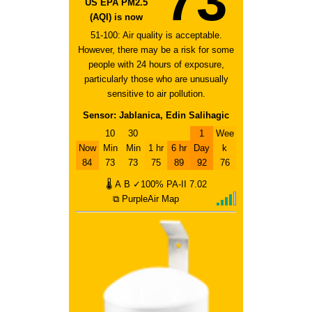
73
US EPA PM2.5
(AQI) is now
51-100: Air quality is acceptable.
However, there may be a risk for some
people with 24 hours of exposure,
particularly those who are unusually
sensitive to air pollution.
Sensor: Jablanica, Edin Salihagic
10
30
1
Wee
Now
Min
Min
1 hr
6 hr
Day
k
84
73
73
75
89
92
76
🌡
A
B
✓100%
PA-II
7.02
⧉ PurpleAir Map