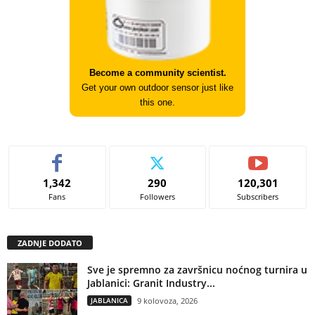
Become a community scientist.
Get your own outdoor sensor just like
this one.
1,342
290
120,301
Fans
Followers
Subscribers
ZADNJE DODATO
Sve je spremno za završnicu noćnog turnira u
Jablanici: Granit Industry...
JABLANICA
9 kolovoza, 2026