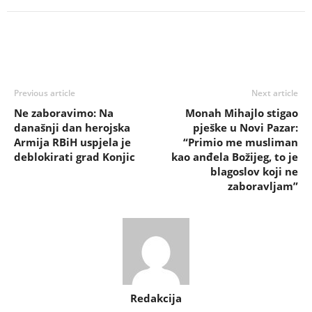
Previous article
Next article
Ne zaboravimo: Na
Monah Mihajlo stigao
današnji dan herojska
pješke u Novi Pazar:
Armija RBiH uspjela je
“Primio me musliman
deblokirati grad Konjic
kao anđela Božijeg, to je
blagoslov koji ne
zaboravljam”
Redakcija