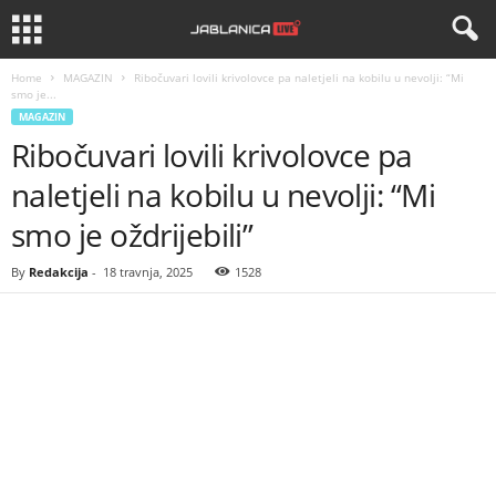
Home
MAGAZIN
Ribočuvari lovili krivolovce pa naletjeli na kobilu u nevolji: “Mi
smo je...
MAGAZIN
Ribočuvari lovili krivolovce pa
naletjeli na kobilu u nevolji: “Mi
smo je oždrijebili”
By
Redakcija
-
18 travnja, 2025
1528