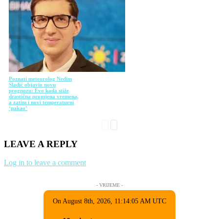
Poznati meteorolog Nedim
Sladić objavio novu
prognozu: Evo kada stiže
drastična promjena vremena,
a zatim i novi temperaturni
‘pakao’
LEAVE A REPLY
Log in to leave a comment
- VRIJEME -
On August 8th, 2026, 11:14:05 AM UTC