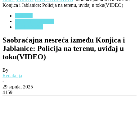
Konjica i Jablanice: Policija na terenu, uviđaj u toku(VIDEO)
VIJESTI
CRNA HRONIKA
JABLANICA
Saobraćajna nesreća između Konjica i
Jablanice: Policija na terenu, uviđaj u
toku(VIDEO)
By
Redakcija
-
29 srpnja, 2025
4159