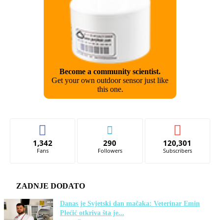
Become a community scientist.
Get your own outdoor sensor just like
this one.
1,342
290
120,301
Fans
Followers
Subscribers
ZADNJE DODATO
Danas je Svjetski dan mačaka: Veterinar Emin
Plećić otkriva šta je...