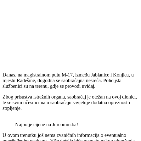
Danas, na magistralnom putu M-17, između Jablanice i Konjica, u
mjestu Radešine, dogodila se saobraćajna nesreća. Policijski
službenici su na terenu, gdje se provodi uviđaj.
Zbog prisustva istražnih organa, saobraćaj je otežan na ovoj dionici,
te se svim učesnicima u saobraćaju savjetuje dodatna opreznost i
strpljenje.
Najbolje cijene na Jurcomm.ba!
U ovom trenutku još nema zvaničnih informacija o eventualno
povrijeđenim osobama. Više detalja biće poznato nakon okončanja