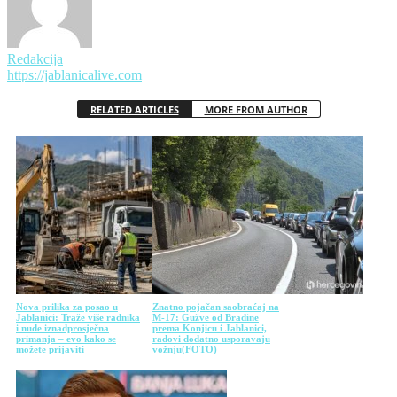
Redakcija
https://jablanicalive.com
RELATED ARTICLES
MORE FROM AUTHOR
Nova prilika za posao u
Znatno pojačan saobraćaj na
Jablanici: Traže više radnika
M-17: Gužve od Bradine
i nude iznadprosječna
prema Konjicu i Jablanici,
primanja – evo kako se
radovi dodatno usporavaju
možete prijaviti
vožnju(FOTO)