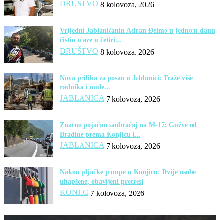
DRUŠTVO
8 kolovoza, 2026
Vrijedni Jablaničanin Adnan Đelmo u jednom danu
čistio ulaze u četiri...
DRUŠTVO
8 kolovoza, 2026
Nova prilika za posao u Jablanici: Traže više
radnika i nude...
JABLANICA
7 kolovoza, 2026
Znatno pojačan saobraćaj na M-17: Gužve od
Bradine prema Konjicu i...
JABLANICA
7 kolovoza, 2026
Nakon pljačke pumpe u Konjicu: Dvije osobe
uhapšene, obavljeni pretresi
KONJIC
7 kolovoza, 2026