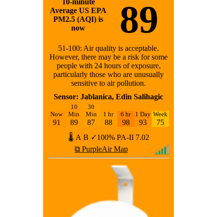
10-minute
89
Average US EPA
PM2.5 (AQI) is
now
51-100: Air quality is acceptable.
However, there may be a risk for some
people with 24 hours of exposure,
particularly those who are unusually
sensitive to air pollution.
Sensor: Jablanica, Edin Salihagic
10
30
Now
Min
Min
1 hr
6 hr
1 Day
Week
91
89
87
88
98
93
75
🌡
A
B
✓100%
PA-II
7.02
⧉ PurpleAir Map