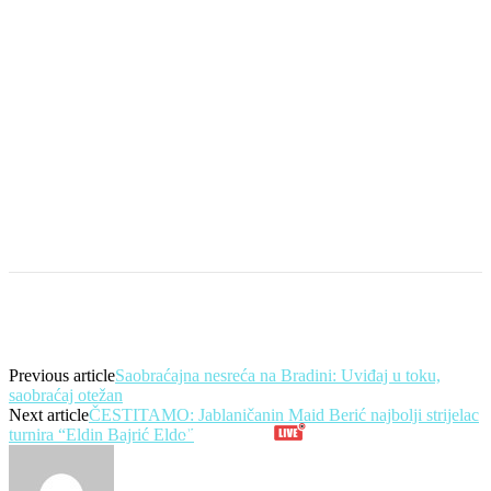
Previous article
Saobraćajna nesreća na Bradini: Uviđaj u toku,
saobraćaj otežan
Next article
ČESTITAMO: Jablaničanin Maid Berić najbolji strijelac
turnira “Eldin Bajrić Eldo”