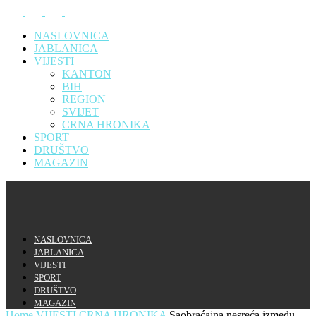
NASLOVNICA
JABLANICA
VIJESTI
KANTON
BIH
REGION
SVIJET
CRNA HRONIKA
SPORT
DRUŠTVO
MAGAZIN
NASLOVNICA
JABLANICA
VIJESTI
SPORT
DRUŠTVO
MAGAZIN
Home
VIJESTI
CRNA HRONIKA
Saobraćajna nesreća između