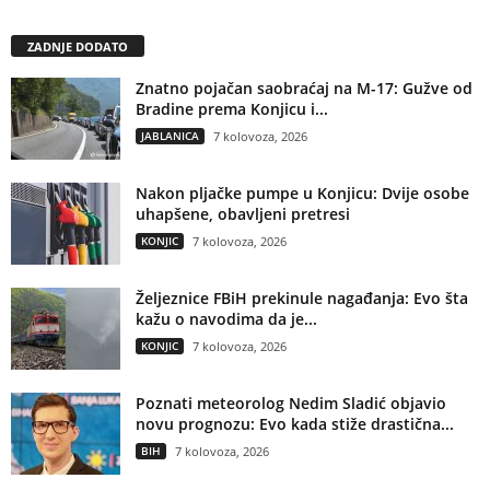
ZADNJE DODATO
Znatno pojačan saobraćaj na M-17: Gužve od
Bradine prema Konjicu i...
JABLANICA
7 kolovoza, 2026
Nakon pljačke pumpe u Konjicu: Dvije osobe
uhapšene, obavljeni pretresi
KONJIC
7 kolovoza, 2026
Željeznice FBiH prekinule nagađanja: Evo šta
kažu o navodima da je...
KONJIC
7 kolovoza, 2026
Poznati meteorolog Nedim Sladić objavio
novu prognozu: Evo kada stiže drastična...
BIH
7 kolovoza, 2026