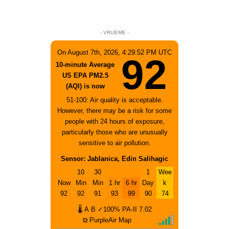
- VRIJEME -
On August 7th, 2026, 4:29:52 PM UTC
92
10-minute Average
US EPA PM2.5
(AQI) is now
51-100: Air quality is acceptable.
However, there may be a risk for some
people with 24 hours of exposure,
particularly those who are unusually
sensitive to air pollution.
Sensor: Jablanica, Edin Salihagic
10
30
1
Wee
Now
Min
Min
1 hr
6 hr
Day
k
92
92
91
93
99
90
74
🌡
A
B
✓100%
PA-II
7.02
⧉ PurpleAir Map