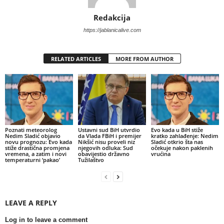
Redakcija
https://jablanicalive.com
RELATED ARTICLES
MORE FROM AUTHOR
Poznati meteorolog
Ustavni sud BiH utvrdio
Evo kada u BiH stiže
Nedim Sladić objavio
da Vlada FBiH i premijer
kratko zahlađenje: Nedim
novu prognozu: Evo kada
Nikšić nisu proveli niz
Sladić otkrio šta nas
stiže drastična promjena
njegovih odluka: Sud
očekuje nakon paklenih
vremena, a zatim i novi
obavijestio državno
vrućina
temperaturni ‘pakao’
Tužilaštvo
LEAVE A REPLY
Log in to leave a comment