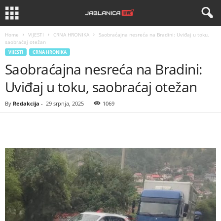
Home
VIJESTI
CRNA HRONIKA
Saobraćajna nesreća na Bradini: Uviđaj u toku,
saobraćaj otežan
VIJESTI
CRNA HRONIKA
Saobraćajna nesreća na Bradini:
Uviđaj u toku, saobraćaj otežan
By
Redakcija
-
29 srpnja, 2025
1069