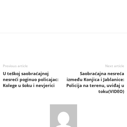
Previous article
Next article
U teškoj saobraćajnoj
Saobraćajna nesreća
nesreći poginuo policajac:
između Konjica i Jablanice:
Kolege u šoku i nevjerici
Policija na terenu, uviđaj u
toku(VIDEO)