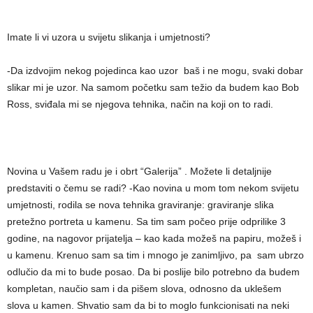
Imate li vi uzora u svijetu slikanja i umjetnosti?
-Da izdvojim nekog pojedinca kao uzor baš i ne mogu, svaki dobar
slikar mi je uzor. Na samom početku sam težio da budem kao Bob
Ross, sviđala mi se njegova tehnika, način na koji on to radi.
Novina u Vašem radu je i obrt “Galerija” . Možete li detaljnije
predstaviti o čemu se radi? -Kao novina u mom tom nekom svijetu
umjetnosti, rodila se nova tehnika graviranje: graviranje slika
pretežno portreta u kamenu. Sa tim sam počeo prije odprilike 3
godine, na nagovor prijatelja – kao kada možeš na papiru, možeš i
u kamenu. Krenuo sam sa tim i mnogo je zanimljivo, pa sam ubrzo
odlučio da mi to bude posao. Da bi poslije bilo potrebno da budem
kompletan, naučio sam i da pišem slova, odnosno da uklešem
slova u kamen. Shvatio sam da bi to moglo funkcionisati na neki