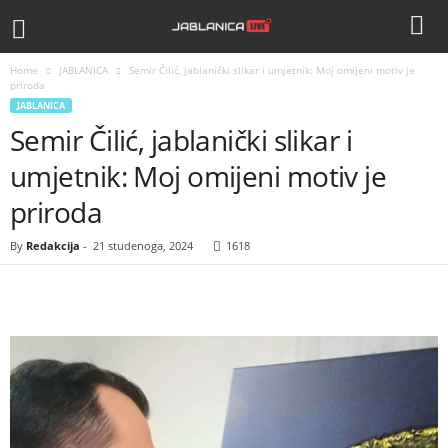
Home
JABLANICA
Semir Čilić, jablanički slikar i umjetnik: Moj omijeni motiv je
priroda
JABLANICA
Semir Čilić, jablanički slikar i
umjetnik: Moj omijeni motiv je
priroda
By
Redakcija
-
21 studenoga, 2024
1618