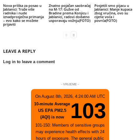
Nova prilika za posao u
Znatno pojačan saobraćaj
Posjetili smo pijacu u
Jablanici: Traže više
na M-17: Gužve od
Jablanici: Manje kupaca
radnika i nude
Bradine prema Konjicu i
zbog vrućina, ovo su
iznadprosječna primanja
Jablanici, radovi dodatno
cijene voća i
– evo kako se možete
usporavaju vožnju(FOTO)
povrća(FOTO)
prijaviti
LEAVE A REPLY
Log in to leave a comment
- VRIJEME -
On August 8th, 2026, 4:24:00 AM UTC
103
10-minute Average
US EPA PM2.5
(AQI) is now
101-150: Members of sensitive groups
may experience health effects with 24
hours of exposure. The general public