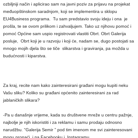
ozbiljniji način i aplicirao sam na javni poziv za prijavu na projekat
međuopštinskom saradnjom, koji se implementira u sklopu
EU4Business programa. Tu sam predstavio svoju ideju i ona je
prošla, te se ovom prilikom i zahvaljujem. Tako uz njihovu pomoć i
pomoć Općine sam uspio registrovati vlastiti Obrt. Obrt Galerija
posluje, Obrt koji je u razvoju i koji će, nadam se, dugo postojati sa
mnogo mojih djela što se tiče slikarstva i graviranja, pa možda u
budućnosti i kiparstva.
Za kraj, recite nam kako zainteresirani građani mogu kupiti neku
Vašu sliku? Koliko su građani općenito zainteresirani za rad
jablaničkih slikara?
-Pa u današnje vrijeme, kada su društvene mreže u centru pažnje,
najbolje je njih iskoristiti i za reklamu i samu prodaju odnosno
narudžbu. “Galerija Semir ” pod tim imenom me svi zainteresovani
mogu pronaći i na Facebooku i Instagramu.