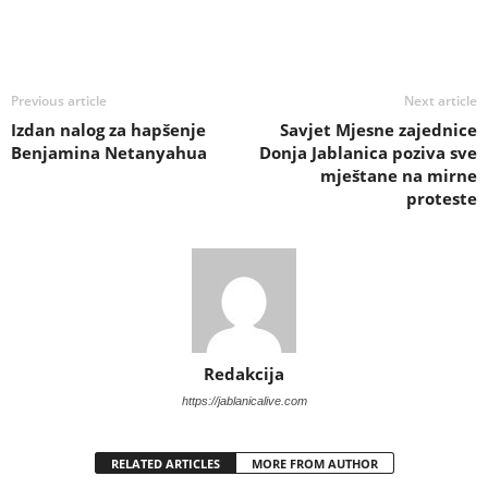
Previous article
Next article
Izdan nalog za hapšenje
Savjet Mjesne zajednice
Benjamina Netanyahua
Donja Jablanica poziva sve
mještane na mirne
proteste
Redakcija
https://jablanicalive.com
RELATED ARTICLES
MORE FROM AUTHOR