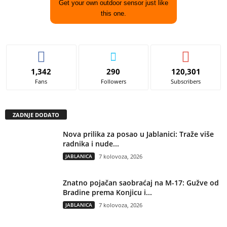
Get your own outdoor sensor just like
this one.
1,342
290
120,301
Fans
Followers
Subscribers
ZADNJE DODATO
Nova prilika za posao u Jablanici: Traže više
radnika i nude...
JABLANICA
7 kolovoza, 2026
Znatno pojačan saobraćaj na M-17: Gužve od
Bradine prema Konjicu i...
JABLANICA
7 kolovoza, 2026