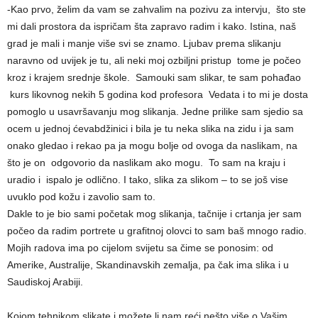
-Kao prvo, želim da vam se zahvalim na pozivu za intervju, što ste
mi dali prostora da ispričam šta zapravo radim i kako. Istina, naš
grad je mali i manje više svi se znamo. Ljubav prema slikanju
naravno od uvijek je tu, ali neki moj ozbiljni pristup tome je počeo
kroz i krajem srednje škole. Samouki sam slikar, te sam pohađao
kurs likovnog nekih 5 godina kod profesora Vedata i to mi je dosta
pomoglo u usavršavanju mog slikanja. Jedne prilike sam sjedio sa
ocem u jednoj ćevabdžinici i bila je tu neka slika na zidu i ja sam
onako gledao i rekao pa ja mogu bolje od ovoga da naslikam, na
što je on odgovorio da naslikam ako mogu. To sam na kraju i
uradio i ispalo je odlično. I tako, slika za slikom – to se još vise
uvuklo pod kožu i zavolio sam to.
Dakle to je bio sami početak mog slikanja, tačnije i crtanja jer sam
počeo da radim portrete u grafitnoj olovci to sam baš mnogo radio.
Mojih radova ima po cijelom svijetu sa čime se ponosim: od
Amerike, Australije, Skandinavskih zemalja, pa čak ima slika i u
Saudiskoj Arabiji.
Kojom tehnikom slikate i možete li nam reći nešto više o Vašim