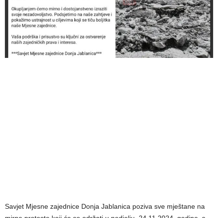
Savjet Mjesne zajednice Donja Jablanica poziva sve mještane na
mirne proteste koji će se održati u nedjelju, 24.11.2024. godine, s