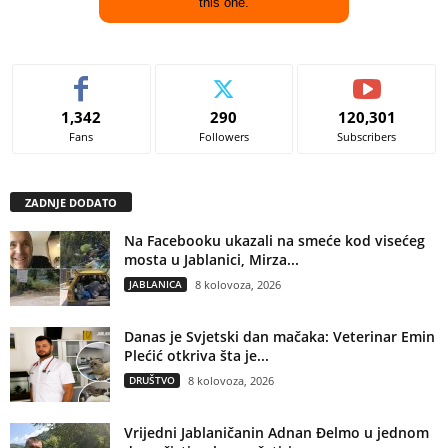
this one.
1,342
290
120,301
Fans
Followers
Subscribers
ZADNJE DODATO
Na Facebooku ukazali na smeće kod visećeg
mosta u Jablanici, Mirza...
JABLANICA
8 kolovoza, 2026
Danas je Svjetski dan mačaka: Veterinar Emin
Plećić otkriva šta je...
DRUŠTVO
8 kolovoza, 2026
Vrijedni Jablaničanin Adnan Đelmo u jednom