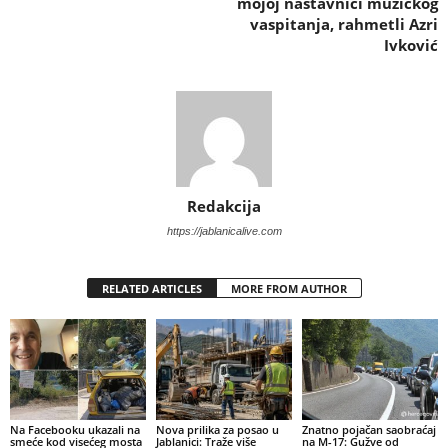
mojoj nastavnici muzičkog
vaspitanja, rahmetli Azri
Ivković
Redakcija
https://jablanicalive.com
RELATED ARTICLES
MORE FROM AUTHOR
Na Facebooku ukazali na
Nova prilika za posao u
Znatno pojačan saobraćaj
smeće kod visećeg mosta
Jablanici: Traže više
na M-17: Gužve od