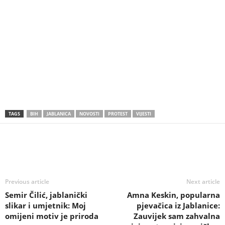
TAGS
BIH
JABLANICA
NOVOSTI
PROTEST
VIJESTI
Previous article
Next article
Semir Čilić, jablanički
Amna Keskin, popularna
slikar i umjetnik: Moj
pjevačica iz Jablanice:
omijeni motiv je priroda
Zauvijek sam zahvalna