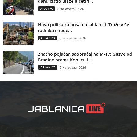
danu čistio ulaze u četiri...
DRUŠTVO
8 kolovoza, 2026
Nova prilika za posao u Jablanici: Traže više
radnika i nude...
JABLANICA
7 kolovoza, 2026
Znatno pojačan saobraćaj na M-17: Gužve od
Bradine prema Konjicu i...
JABLANICA
7 kolovoza, 2026