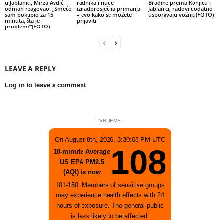
u Jablanici, Mirza Avdić
radnika i nude
Bradine prema Konjicu i
odmah reagovao: „Smeće
iznadprosječna primanja
Jablanici, radovi dodatno
sam pokupio za 15
– evo kako se možete
usporavaju vožnju(FOTO)
minuta, šta je
prijaviti
problem?“(FOTO)
LEAVE A REPLY
Log in to leave a comment
- VRIJEME -
On August 8th, 2026, 3:30:08 PM UTC
108
10-minute Average
US EPA PM2.5
(AQI) is now
101-150: Members of sensitive groups
may experience health effects with 24
hours of exposure. The general public
is less likely to be affected.