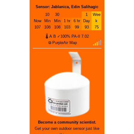
Sensor: Jablanica, Edin Salihagic
10
30
1
Wee
Now
Min
Min
1 hr
6 hr
Day
k
107
108
108
103
99
93
75
🌡
A
B
✓100%
PA-II
7.02
⧉ PurpleAir Map
Become a community scientist.
Get your own outdoor sensor just like