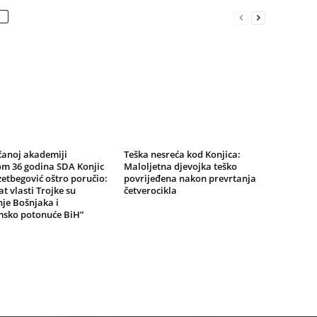
čanoj akademiji
Teška nesreća kod Konjica:
m 36 godina SDA Konjic
Maloljetna djevojka teško
zetbegović oštro poručio:
povrijeđena nakon prevrtanja
at vlasti Trojke su
četverocikla
je Bošnjaka i
sko potonuće BiH”