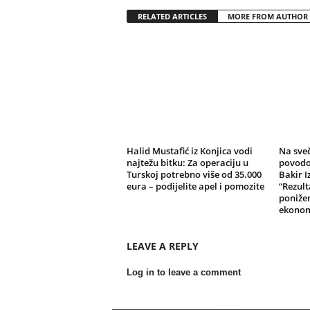
RELATED ARTICLES
MORE FROM AUTHOR
Halid Mustafić iz Konjica vodi
Na sve
najtežu bitku: Za operaciju u
povodo
Turskoj potrebno više od 35.000
Bakir I
eura – podijelite apel i pomozite
“Rezult
ponižen
ekonom
LEAVE A REPLY
Log in to leave a comment