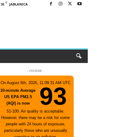
C
JABLANICA
36
- VRIJEME -
On August 6th, 2026, 11:09:31 AM UTC
93
10-minute Average
US EPA PM2.5
(AQI) is now
51-100: Air quality is acceptable.
However, there may be a risk for some
people with 24 hours of exposure,
particularly those who are unusually
sensitive to air pollution.