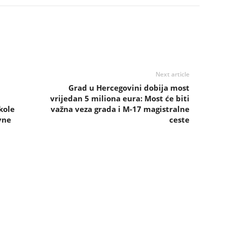
Next article
Grad u Hercegovini dobija most
vrijedan 5 miliona eura: Most će biti
kole
važna veza grada i M-17 magistralne
vne
ceste