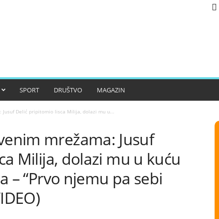
SPORT
DRUŠTVO
MAGAZIN
usuf Delić pripitomio lisca Milija, dolazi mu u...
tvenim mrežama: Jusuf
sca Milija, dolazi mu u kuću
ola – “Prvo njemu pa sebi
VIDEO)