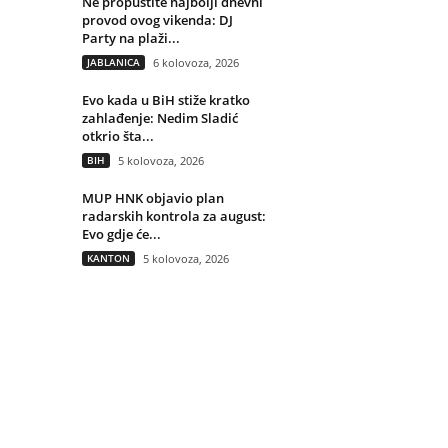
Ne propustite najbolji dnevni
provod ovog vikenda: DJ
Party na plaži...
JABLANICA
6 kolovoza, 2026
Evo kada u BiH stiže kratko
zahlađenje: Nedim Sladić
otkrio šta...
BIH
5 kolovoza, 2026
MUP HNK objavio plan
radarskih kontrola za august:
Evo gdje će...
KANTON
5 kolovoza, 2026