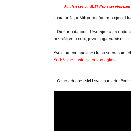
Putujete cestom M17? Napravite obaveznu p
Jusuf priča, a Mili pored šporeta sjedi. I k
– Dam mu da jede. Prvo njemu pa onda se
razmišljam o sebi, prvo njega namirim – g
Svaki put mu spakuje i kesu sa mesom, obi
Sadržaj se nastavlja nakon oglasa
– On to odnese lisici i svojim mladunčad