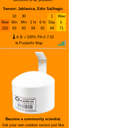
Sensor: Jablanica, Edin Salihagic
10
30
1
Wee
Now
Min
Min
1 hr
6 hr
Day
k
102
93
93
94
92
84
71
🌡
A
B
✓100%
PA-II
7.02
⧉ PurpleAir Map
Become a community scientist.
Get your own outdoor sensor just like