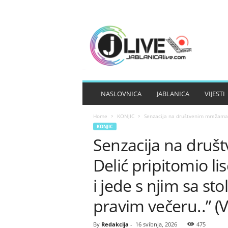
J
A
B
L
A
N
I
NASLOVNICA
JABLANICA
VIJESTI
C
A
Home
KONJIC
Senzacija na društvenim mrežama: J
L
KONJIC
I
Senzacija na druš
V
E
Delić pripitomio li
i jede s njim sa st
pravim večeru..” (
By
Redakcija
-
16 svibnja, 2026
475