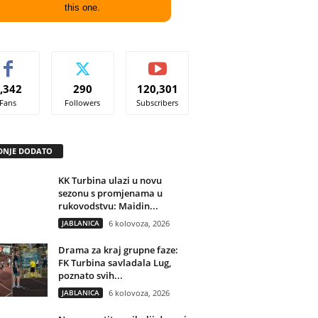
this one.
,342
290
120,301
Fans
Followers
Subscribers
DNJE DODATO
KK Turbina ulazi u novu
sezonu s promjenama u
rukovodstvu: Maidin...
JABLANICA
6 kolovoza, 2026
Drama za kraj grupne faze:
FK Turbina savladala Lug,
poznato svih...
JABLANICA
6 kolovoza, 2026