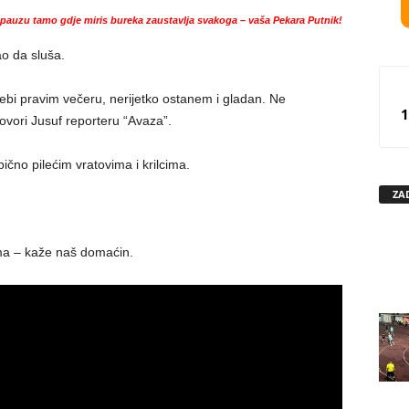
auzu tamo gdje miris bureka zaustavlja svakoga – vaša Pekara Putnik!
ao da sluša.
bi pravim večeru, nerijetko ostanem i gladan. Ne
1
ovori Jusuf reporteru “Avaza”.
čno pilećim vratovima i krilcima.
ZA
ima – kaže naš domaćin.