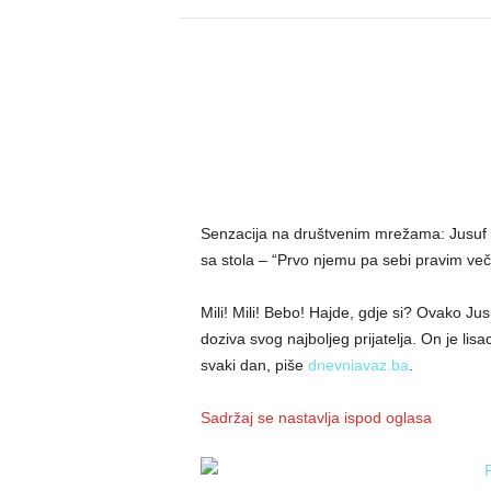
Senzacija na društvenim mrežama: Jusuf Del
sa stola – “Prvo njemu pa sebi pravim več
Mili! Mili! Bebo! Hajde, gdje si? Ovako J
doziva svog najboljeg prijatelja. On je lisa
svaki dan, piše
dnevniavaz.ba
.
Sadržaj se nastavlja ispod oglasa