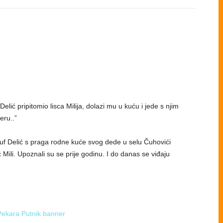
ić pripitomio lisca Milija, dolazi mu u kuću i jede s njim
eru..”
usuf Delić s praga rodne kuće svog dede u selu Čuhovići
c Mili. Upoznali su se prije godinu. I do danas se viđaju