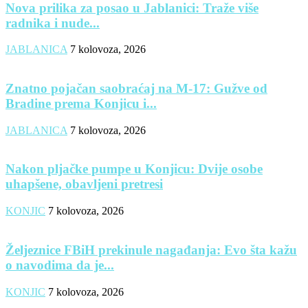
Nova prilika za posao u Jablanici: Traže više
radnika i nude...
JABLANICA
7 kolovoza, 2026
Znatno pojačan saobraćaj na M-17: Gužve od
Bradine prema Konjicu i...
JABLANICA
7 kolovoza, 2026
Nakon pljačke pumpe u Konjicu: Dvije osobe
uhapšene, obavljeni pretresi
KONJIC
7 kolovoza, 2026
Željeznice FBiH prekinule nagađanja: Evo šta kažu
o navodima da je...
KONJIC
7 kolovoza, 2026