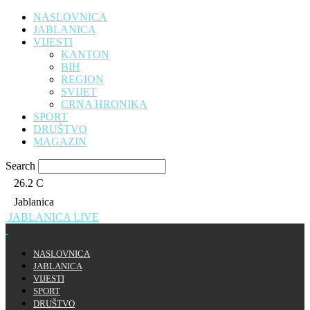
NASLOVNICA
JABLANICA
VIJESTI
KANTON
BIH
REGION
SVIJET
CRNA HRONIKA
SPORT
DRUŠTVO
MAGAZIN
Search
26.2
C
Jablanica
JABLANICA LIVE
NASLOVNICA
JABLANICA
VIJESTI
SPORT
DRUŠTVO