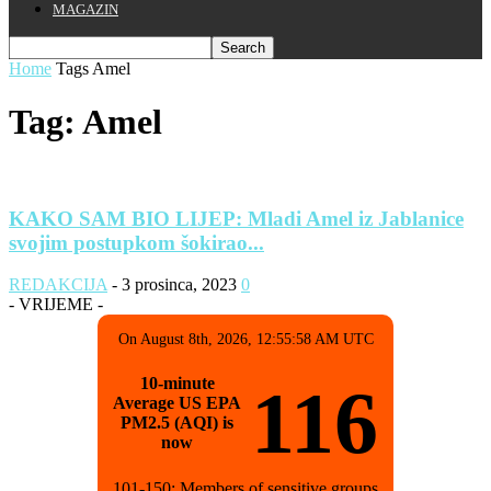
MAGAZIN
Home
Tags
Amel
Tag: Amel
KAKO SAM BIO LIJEP: Mladi Amel iz Jablanice
svojim postupkom šokirao...
REDAKCIJA
-
3 prosinca, 2023
0
- VRIJEME -
On August 8th, 2026, 12:55:58 AM UTC
10-minute
116
Average US EPA
PM2.5 (AQI) is
now
101-150: Members of sensitive groups