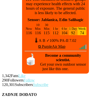
may experience health effects with 24
hours of exposure. The general public
is less likely to be affected.
Sensor: Jablanica, Edin Salihagic
10
30
Now
Min
Min
1 hr
6 hr
1 Day
Week
116
116
115
112
104
92
74
🌡
A
B
✓100%
PA-II
7.02
⧉ PurpleAir Map
Become a community
scientist.
Get your own outdoor sensor
just like this one.
1,342
Fans
Like
290
Followers
Follow
120,301
Subscribers
Subscribe
ZADNJE DODATO