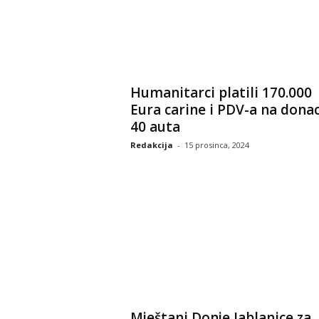
Humanitarci platili 170.000
Eura carine i PDV-a na donac
40 auta
Redakcija
-
15 prosinca, 2024
Mještani Donje Jablanice za