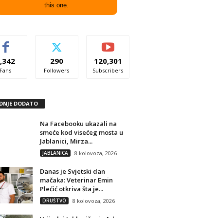
this one.
,342
290
120,301
Fans
Followers
Subscribers
DNJE DODATO
Na Facebooku ukazali na
smeće kod visećeg mosta u
Jablanici, Mirza...
JABLANICA
8 kolovoza, 2026
Danas je Svjetski dan
mačaka: Veterinar Emin
Plećić otkriva šta je...
DRUŠTVO
8 kolovoza, 2026