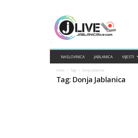
J
A
B
L
A
N
I
NASLOVNICA
JABLANICA
VIJESTI
C
A
Home
Tags
Donja Jablanica
L
Tag: Donja Jablanica
I
V
E