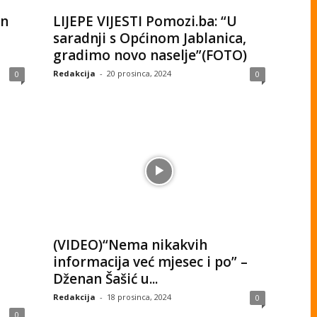
an
LIJEPE VIJESTI Pomozi.ba: “U
saradnji s Općinom Jablanica,
gradimo novo naselje”(FOTO)
Redakcija
-
20 prosinca, 2024
0
0
(VIDEO)“Nema nikakvih
informacija već mjesec i po” –
Dženan Šašić u...
Redakcija
-
18 prosinca, 2024
0
0