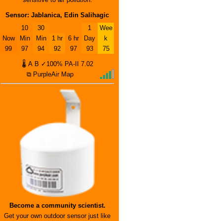
Sensor: Jablanica, Edin Salihagic
10
30
1
Wee
Now
Min
Min
1 hr
6 hr
Day
k
99
97
94
92
97
93
75
🌡
A
B
✓100%
PA-II
7.02
⧉ PurpleAir Map
Become a community scientist.
Get your own outdoor sensor just like