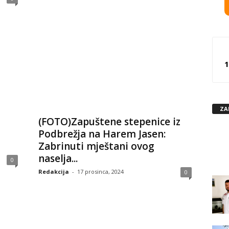
1
ZA
(FOTO)Zapuštene stepenice iz
Podbrežja na Harem Jasen:
Zabrinuti mještani ovog
naselja...
0
Redakcija
-
17 prosinca, 2024
0