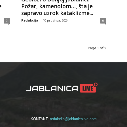
e
Požar, kamenolom…, šta je
zapravo uzrok kataklizme...
Redakcija
-
10 prosinca, 2024
0
0
Page 1 of 2
KONTAKT:
redakcija@jablanicalive.com