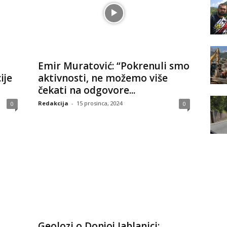
Emir Muratović: “Pokrenuli smo
ije
aktivnosti, ne možemo više
čekati na odgovore...
Redakcija
-
15 prosinca, 2024
0
0
Geolozi o Donjoj Jablanici: