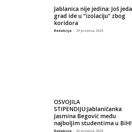
Jablanica nije jedina: Još jed
grad ide u “izolaciju” zbog
koridora
Redakcija
-
29 prosinca, 2024
OSVOJILA
STIPENDIJU:Jablaničanka
Jasmina Begović među
najboljim studentima u BiH!
Redakcija
-
20 prosinca, 2024