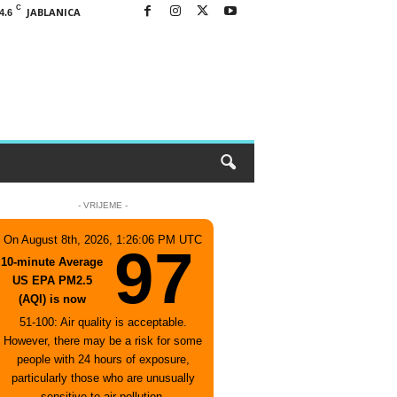
C
JABLANICA
4.6
- VRIJEME -
On August 8th, 2026, 1:26:06 PM UTC
97
10-minute Average
US EPA PM2.5
(AQI) is now
51-100: Air quality is acceptable.
However, there may be a risk for some
people with 24 hours of exposure,
particularly those who are unusually
sensitive to air pollution.