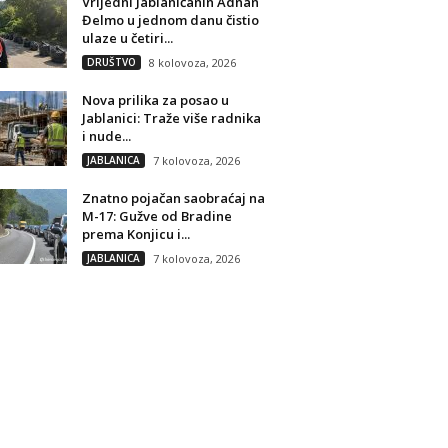
Vrijedni Jablaničanin Adnan
Đelmo u jednom danu čistio
ulaze u četiri...
DRUŠTVO
8 kolovoza, 2026
Nova prilika za posao u
Jablanici: Traže više radnika
i nude...
JABLANICA
7 kolovoza, 2026
Znatno pojačan saobraćaj na
M-17: Gužve od Bradine
prema Konjicu i...
JABLANICA
7 kolovoza, 2026