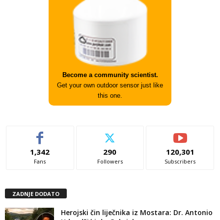
Become a community scientist.
Get your own outdoor sensor just like
this one.
1,342
290
120,301
Fans
Followers
Subscribers
ZADNJE DODATO
Herojski čin liječnika iz Mostara: Dr. Antonio