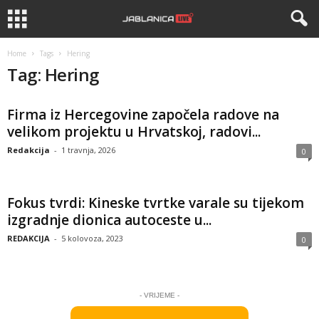
Home
Tags
Hering
Tag: Hering
Firma iz Hercegovine započela radove na
velikom projektu u Hrvatskoj, radovi...
Redakcija
-
1 travnja, 2026
0
Fokus tvrdi: Kineske tvrtke varale su tijekom
izgradnje dionica autoceste u...
REDAKCIJA
-
5 kolovoza, 2023
0
- VRIJEME -