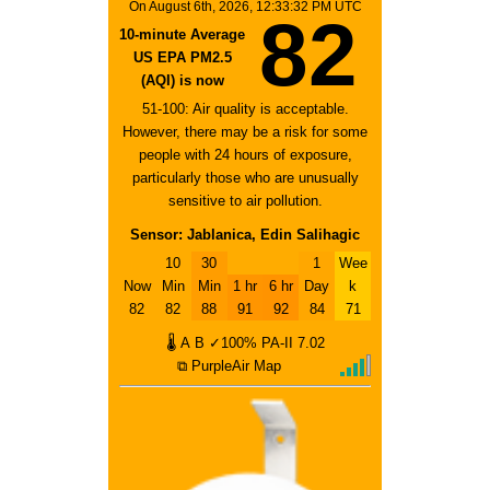
On August 6th, 2026, 12:33:32 PM UTC
82
10-minute Average
US EPA PM2.5
(AQI) is now
51-100: Air quality is acceptable.
However, there may be a risk for some
people with 24 hours of exposure,
particularly those who are unusually
sensitive to air pollution.
Sensor: Jablanica, Edin Salihagic
10
30
1
Wee
Now
Min
Min
1 hr
6 hr
Day
k
82
82
88
91
92
84
71
🌡
A
B
✓100%
PA-II
7.02
⧉ PurpleAir Map