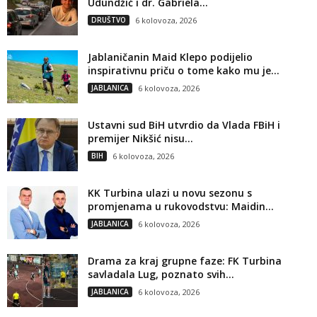
Udundžić i dr. Gabriela...
DRUŠTVO
6 kolovoza, 2026
Jablaničanin Maid Klepo podijelio
inspirativnu priču o tome kako mu je...
JABLANICA
6 kolovoza, 2026
Ustavni sud BiH utvrdio da Vlada FBiH i
premijer Nikšić nisu...
BIH
6 kolovoza, 2026
KK Turbina ulazi u novu sezonu s
promjenama u rukovodstvu: Maidin...
JABLANICA
6 kolovoza, 2026
Drama za kraj grupne faze: FK Turbina
savladala Lug, poznato svih...
JABLANICA
6 kolovoza, 2026