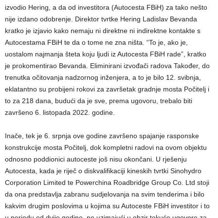
izvodio Hering, a da od investitora (Autocesta FBiH) za tako nešto
nije izdano odobrenje. Direktor tvrtke Hering Ladislav Bevanda
kratko je izjavio kako nemaju ni direktne ni indirektne kontakte s
Autocestama FBiH te da o tome ne zna ništa. “To je, ako je,
uostalom najmanja šteta koju ljudi iz Autocesta FBiH rade”, kratko
je prokomentirao Bevanda. Eliminirani izvođači radova Također, do
trenutka očitovanja nadzornog inženjera, a to je bilo 12. svibnja,
eklatantno su probijeni rokovi za završetak gradnje mosta Počitelj i
to za 218 dana, budući da je sve, prema ugovoru, trebalo biti
završeno 6. listopada 2022. godine.
Inače, tek je 6. srpnja ove godine završeno spajanje rasponske
konstrukcije mosta Počitelj, dok kompletni radovi na ovom objektu
odnosno poddionici autoceste još nisu okončani. U rješenju
Autocesta, kada je riječ o diskvalifikaciji kineskih tvrtki Sinohydro
Corporation Limited te Powerchina Roadbridge Group Co. Ltd stoji
da ona predstavlja zabranu sudjelovanja na svim tenderima i bilo
kakvim drugim poslovima u kojima su Autoceste FBiH investitor i to
u periodu od dvije godine, ne uzimajući u obzir tekuće ugovore za