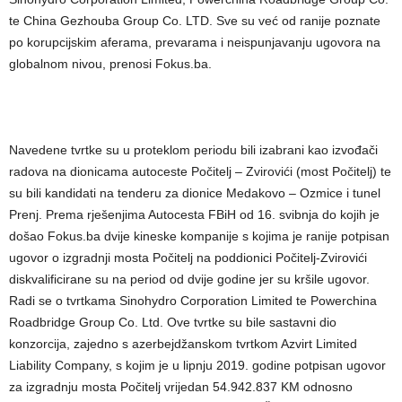
te China Gezhouba Group Co. LTD. Sve su već od ranije poznate
po korupcijskim aferama, prevarama i neispunjavanju ugovora na
globalnom nivou, prenosi Fokus.ba.
Navedene tvrtke su u proteklom periodu bili izabrani kao izvođači
radova na dionicama autoceste Počitelj – Zvirovići (most Počitelj) te
su bili kandidati na tenderu za dionice Medakovo – Ozmice i tunel
Prenj. Prema rješenjima Autocesta FBiH od 16. svibnja do kojih je
došao Fokus.ba dvije kineske kompanije s kojima je ranije potpisan
ugovor o izgradnji mosta Počitelj na poddionici Počitelj-Zvirovići
diskvalificirane su na period od dvije godine jer su kršile ugovor.
Radi se o tvrtkama Sinohydro Corporation Limited te Powerchina
Roadbridge Group Co. Ltd. Ove tvrtke su bile sastavni dio
konzorcija, zajedno s azerbejdžanskom tvrtkom Azvirt Limited
Liability Company, s kojim je u lipnju 2019. godine potpisan ugovor
za izgradnju mosta Počitelj vrijedan 54.942.837 KM odnosno