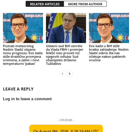
RELATED ARTICLES
MORE FROM AUTHOR
Poznati meteorolog
Ustavni sud BiH utvrdio
Evo kada u BiH stiže
Nedim Sladić objavio
da Vlada FBiH i premijer
kratko zahlađenje: Nedim
novu prognozu: Evo kada
Nikšić nisu proveli niz
Sladić otkrio šta nas
stiže drastična promjena
njegovih odluka: Sud
očekuje nakon paklenih
vremena, a zatim i novi
obavijestio državno
vrućina
temperaturni ‘pakao’
Tužilaštvo
LEAVE A REPLY
Log in to leave a comment
- VRIJEME -
On August 9th, 2026, 8:28:19 AM UTC