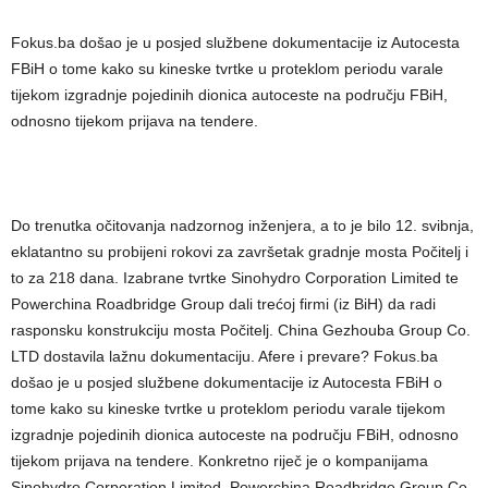
Fokus.ba došao je u posjed službene dokumentacije iz Autocesta
FBiH o tome kako su kineske tvrtke u proteklom periodu varale
tijekom izgradnje pojedinih dionica autoceste na području FBiH,
odnosno tijekom prijava na tendere.
Do trenutka očitovanja nadzornog inženjera, a to je bilo 12. svibnja,
eklatantno su probijeni rokovi za završetak gradnje mosta Počitelj i
to za 218 dana. Izabrane tvrtke Sinohydro Corporation Limited te
Powerchina Roadbridge Group dali trećoj firmi (iz BiH) da radi
rasponsku konstrukciju mosta Počitelj. China Gezhouba Group Co.
LTD dostavila lažnu dokumentaciju. Afere i prevare? Fokus.ba
došao je u posjed službene dokumentacije iz Autocesta FBiH o
tome kako su kineske tvrtke u proteklom periodu varale tijekom
izgradnje pojedinih dionica autoceste na području FBiH, odnosno
tijekom prijava na tendere. Konkretno riječ je o kompanijama
Sinohydro Corporation Limited, Powerchina Roadbridge Group Co.