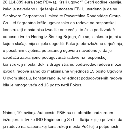
28.114.889 eura (bez PDV-a). Kršili ugovor? Četiri godine kasnije,
kako je navedeno u rješenju Autocesta FBiH, utvrđeno je da su
Sinohydro Corporation Limited te Powerchina Roadbridge Group
Co. Ltd flagrantno kršile ugovor tako da radove na rasponskoj
konstrukciji mosta nisu izvodile one već je to činio podizvođač
odnosno tvrtka Hering iz Širokog Brijega, što se, istaknuto je, ni u
kojem slučaju nije smjelo dogoditi. Kako je obrazloženo u rješenju,
u posebnim uvjetima potpisanog ugovora navedeno je da je
izvođaču zabranjeno podugovarati radove na rasponskoj
konstrukciji mosta, dok, s druge strane, podizvođač radova može
izvoditi radove samo do maksimalne vrijednosti 15 posto Ugovora.
U ovom slučaju, konstatirano je, vrijednost podugovorenih radova
bila je mnogo veća od 15 posto tvrdi Fokus.
Naime, 10. svibnja Autoceste FBiH su se obratile nadzornom
inženjeru iz tvrtke IRD Engineering S.r.l. – Italija koji je potvrdio da
je radove na rasponskoj konstrukciji mosta Počitelj u potpunosti