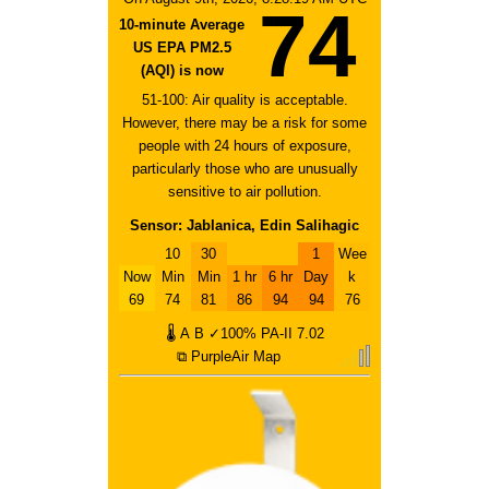
74
10-minute Average
US EPA PM2.5
(AQI) is now
51-100: Air quality is acceptable.
However, there may be a risk for some
people with 24 hours of exposure,
particularly those who are unusually
sensitive to air pollution.
Sensor: Jablanica, Edin Salihagic
10
30
1
Wee
Now
Min
Min
1 hr
6 hr
Day
k
69
74
81
86
94
94
76
🌡
A
B
✓100%
PA-II
7.02
⧉ PurpleAir Map