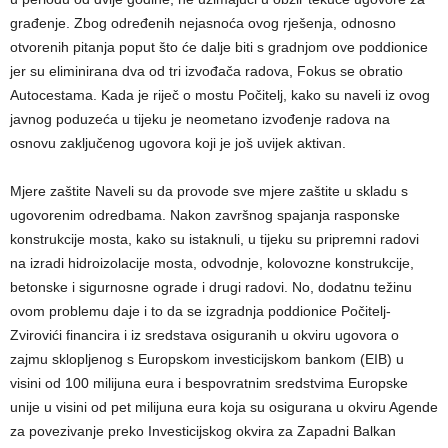
građenje. Zbog određenih nejasnoća ovog rješenja, odnosno
otvorenih pitanja poput što će dalje biti s gradnjom ove poddionice
jer su eliminirana dva od tri izvođača radova, Fokus se obratio
Autocestama. Kada je riječ o mostu Počitelj, kako su naveli iz ovog
javnog poduzeća u tijeku je neometano izvođenje radova na
osnovu zaključenog ugovora koji je još uvijek aktivan.
Mjere zaštite Naveli su da provode sve mjere zaštite u skladu s
ugovorenim odredbama. Nakon završnog spajanja rasponske
konstrukcije mosta, kako su istaknuli, u tijeku su pripremni radovi
na izradi hidroizolacije mosta, odvodnje, kolovozne konstrukcije,
betonske i sigurnosne ograde i drugi radovi. No, dodatnu težinu
ovom problemu daje i to da se izgradnja poddionice Počitelj-
Zvirovići financira i iz sredstava osiguranih u okviru ugovora o
zajmu sklopljenog s Europskom investicijskom bankom (EIB) u
visini od 100 milijuna eura i bespovratnim sredstvima Europske
unije u visini od pet milijuna eura koja su osigurana u okviru Agende
za povezivanje preko Investicijskog okvira za Zapadni Balkan