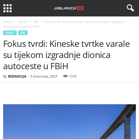
Home
VIJESTI
BIH
Fokus tvrdi: Kineske tvrtke varale su tijekom izgradnje
dionica autoceste u FBiH
VIJESTI
BIH
Fokus tvrdi: Kineske tvrtke varale
su tijekom izgradnje dionica
autoceste u FBiH
By
REDAKCIJA
-
5 kolovoza, 2023
1319