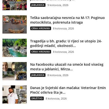
JABLANICA
9 kolovoza, 2026
Teška saobraćajna nesreća na M-17: Poginuo
motociklista, pokrenuta istraga
CRNA HRONIKA
8 kolovoza, 2026
Tragedija u bh. gradu: U rijeci se utopio 24-
godišnji mladić, okolnosti...
CRNA HRONIKA
8 kolovoza, 2026
Na Facebooku ukazali na smeće kod visećeg
mosta u Jablanici, Mirza...
JABLANICA
8 kolovoza, 2026
Danas je Svjetski dan mačaka: Veterinar Emin
Plećić otkriva šta je...
DRUŠTVO
8 kolovoza, 2026