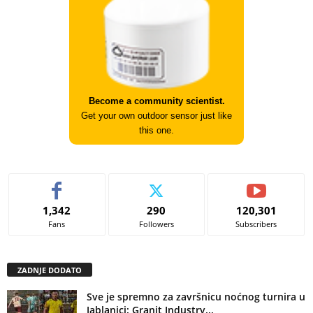
Become a community scientist.
Get your own outdoor sensor just like
this one.
1,342
290
120,301
Fans
Followers
Subscribers
ZADNJE DODATO
Sve je spremno za završnicu noćnog turnira u
Jablanici: Granit Industry...