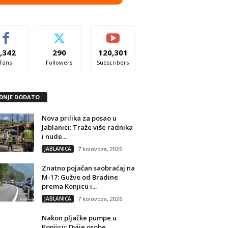
,342
290
120,301
Fans
Followers
Subscribers
DNJE DODATO
Nova prilika za posao u
Jablanici: Traže više radnika
i nude...
JABLANICA
7 kolovoza, 2026
Znatno pojačan saobraćaj na
M-17: Gužve od Bradine
prema Konjicu i...
JABLANICA
7 kolovoza, 2026
Nakon pljačke pumpe u
Konjicu: Dvije osobe