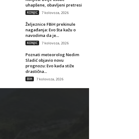
uhapšene, obavljeni pretresi
KONJIC
7 kolovoza, 2026
Željeznice FBiH prekinule
nagađanja: Evo šta kažu o
navodima da je...
KONJIC
7 kolovoza, 2026
Poznati meteorolog Nedim
Sladić objavio novu
prognozu: Evo kada stiže
drastična...
BIH
7 kolovoza, 2026