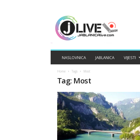
J
A
B
L
A
N
I
NASLOVNICA
JABLANICA
VIJESTI
C
A
Home
Tags
Most
L
Tag: Most
I
V
E