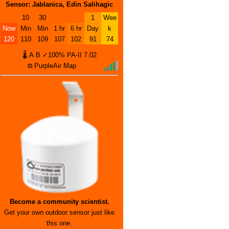
Sensor: Jablanica, Edin Salihagic
10
30
1
Wee
Now
Min
Min
1 hr
6 hr
Day
k
120
110
109
107
102
91
74
🌡
A
B
✓100%
PA-II
7.02
⧉ PurpleAir Map
Become a community scientist.
Get your own outdoor sensor just like
this one.