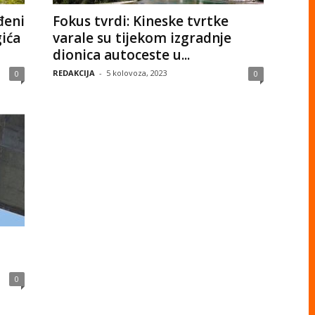
đeni
Fokus tvrdi: Kineske tvrtke
gića
varale su tijekom izgradnje
dionica autoceste u...
REDAKCIJA
-
5 kolovoza, 2023
0
0
0