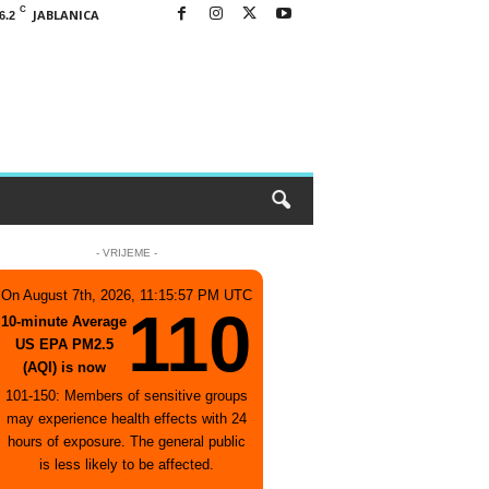
C
JABLANICA
6.2
- VRIJEME -
On August 7th, 2026, 11:15:57 PM UTC
110
10-minute Average
US EPA PM2.5
(AQI) is now
101-150: Members of sensitive groups
may experience health effects with 24
hours of exposure. The general public
is less likely to be affected.