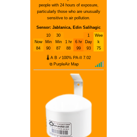
people with 24 hours of exposure,
particularly those who are unusually
sensitive to air pollution.
Sensor: Jablanica, Edin Salihagic
10
30
1
Wee
Now
Min
Min
1 hr
6 hr
Day
k
84
90
87
88
99
93
75
🌡
A
B
✓100%
PA-II
7.02
⧉ PurpleAir Map