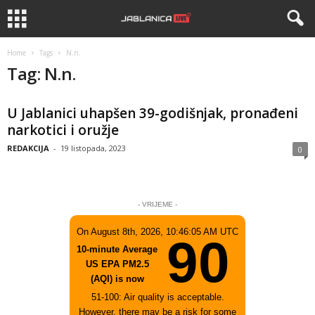
Home
Tags
N.n.
Tag: N.n.
U Jablanici uhapšen 39-godišnjak, pronađeni
narkotici i oružje
REDAKCIJA
-
19 listopada, 2023
0
- VRIJEME -
On August 8th, 2026, 10:46:05 AM UTC
90
10-minute Average
US EPA PM2.5
(AQI) is now
51-100: Air quality is acceptable.
However, there may be a risk for some