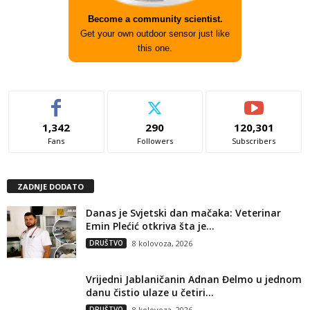
Become a community scientist.
Get your own outdoor sensor just like
this one.
1,342
290
120,301
Fans
Followers
Subscribers
ZADNJE DODATO
Danas je Svjetski dan mačaka: Veterinar
Emin Plećić otkriva šta je...
DRUŠTVO
8 kolovoza, 2026
Vrijedni Jablaničanin Adnan Đelmo u jednom
danu čistio ulaze u četiri...
DRUŠTVO
8 kolovoza, 2026