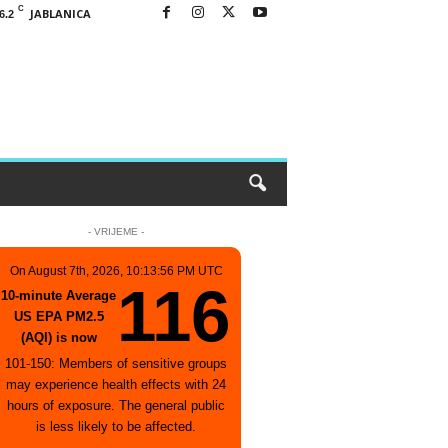
C
JABLANICA
6.2
- VRIJEME -
On August 7th, 2026, 10:13:56 PM UTC
116
10-minute Average
US EPA PM2.5
(AQI) is now
101-150: Members of sensitive groups
may experience health effects with 24
hours of exposure. The general public
is less likely to be affected.