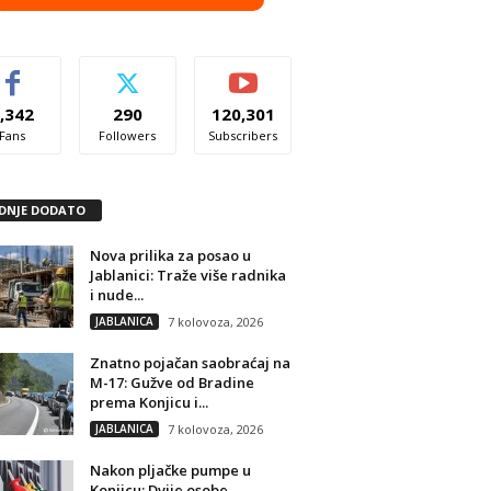
,342
290
120,301
Fans
Followers
Subscribers
DNJE DODATO
Nova prilika za posao u
Jablanici: Traže više radnika
i nude...
JABLANICA
7 kolovoza, 2026
Znatno pojačan saobraćaj na
M-17: Gužve od Bradine
prema Konjicu i...
JABLANICA
7 kolovoza, 2026
Nakon pljačke pumpe u
Konjicu: Dvije osobe