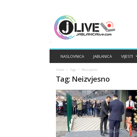
J
A
B
L
A
N
I
NASLOVNICA
JABLANICA
VIJESTI
C
A
Home
Tags
Neizvjesno
L
Tag: Neizvjesno
I
V
E