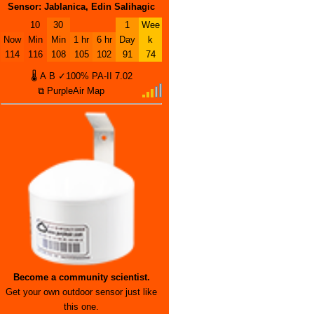
Sensor: Jablanica, Edin Salihagic
10
30
1
Wee
Now
Min
Min
1 hr
6 hr
Day
k
114
116
108
105
102
91
74
🌡
A
B
✓100%
PA-II
7.02
⧉ PurpleAir Map
Become a community scientist.
Get your own outdoor sensor just like
this one.