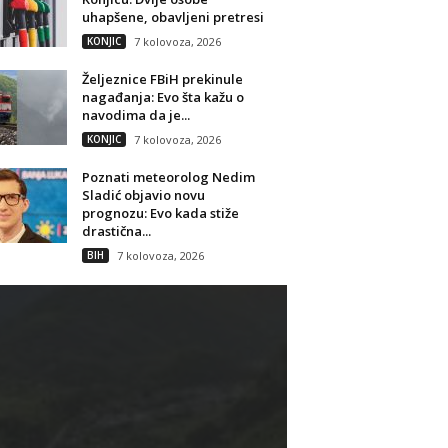
uhapšene, obavljeni pretresi
KONJIC
7 kolovoza, 2026
Željeznice FBiH prekinule
nagađanja: Evo šta kažu o
navodima da je...
KONJIC
7 kolovoza, 2026
Poznati meteorolog Nedim
Sladić objavio novu
prognozu: Evo kada stiže
drastična...
BIH
7 kolovoza, 2026