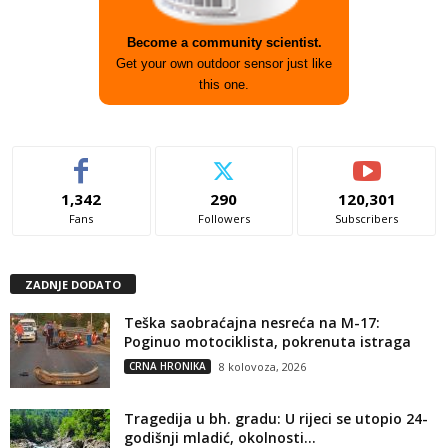
Become a community scientist.
Get your own outdoor sensor just like
this one.
1,342
290
120,301
Fans
Followers
Subscribers
ZADNJE DODATO
Teška saobraćajna nesreća na M-17:
Poginuo motociklista, pokrenuta istraga
CRNA HRONIKA
8 kolovoza, 2026
Tragedija u bh. gradu: U rijeci se utopio 24-
godišnji mladić, okolnosti...