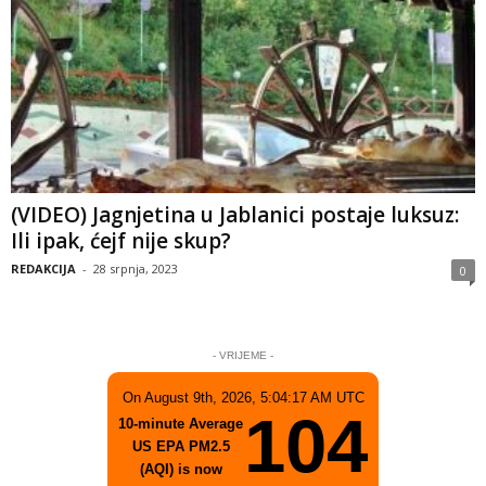
(VIDEO) Jagnjetina u Jablanici postaje luksuz:
Ili ipak, ćejf nije skup?
REDAKCIJA
-
28 srpnja, 2023
0
- VRIJEME -
On August 9th, 2026, 5:04:17 AM UTC
104
10-minute Average
US EPA PM2.5
(AQI) is now