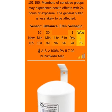
101-150: Members of sensitive groups
may experience health effects with 24
hours of exposure. The general public
is less likely to be affected.
Sensor: Jablanica, Edin Salihagic
10
30
1
Wee
Now
Min
Min
1 hr
6 hr
Day
k
105
104
99
96
96
94
76
🌡
A
B
✓100%
PA-II
7.02
⧉ PurpleAir Map