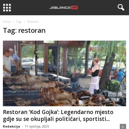
Home
Tags
Restoran
Tag: restoran
Restoran ‘Kod Gojka’: Legendarno mjesto
gdje su se okupljali političari, sportisti...
Redakcija
-
11 siječnja, 2025
0