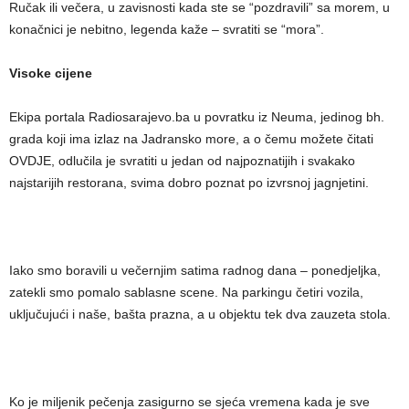
Ručak ili večera, u zavisnosti kada ste se “pozdravili” sa morem, u
konačnici je nebitno, legenda kaže – svratiti se “mora”.
Visoke cijene
Ekipa portala Radiosarajevo.ba u povratku iz Neuma, jedinog bh.
grada koji ima izlaz na Jadransko more, a o čemu možete čitati
OVDJE, odlučila je svratiti u jedan od najpoznatijih i svakako
najstarijih restorana, svima dobro poznat po izvrsnoj jagnjetini.
Iako smo boravili u večernjim satima radnog dana – ponedjeljka,
zatekli smo pomalo sablasne scene. Na parkingu četiri vozila,
uključujući i naše, bašta prazna, a u objektu tek dva zauzeta stola.
Ko je miljenik pečenja zasigurno se sjeća vremena kada je sve