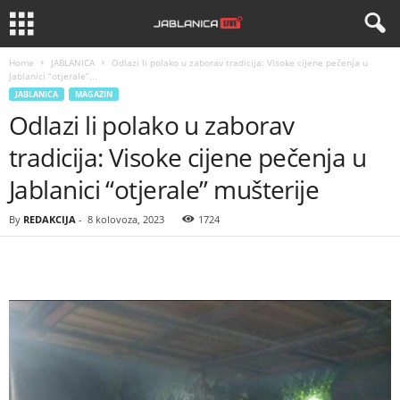
Home
JABLANICA
Odlazi li polako u zaborav tradicija: Visoke cijene pečenja u
Jablanici “otjerale”...
JABLANICA
MAGAZIN
Odlazi li polako u zaborav
tradicija: Visoke cijene pečenja u
Jablanici “otjerale” mušterije
By
REDAKCIJA
-
8 kolovoza, 2023
1724