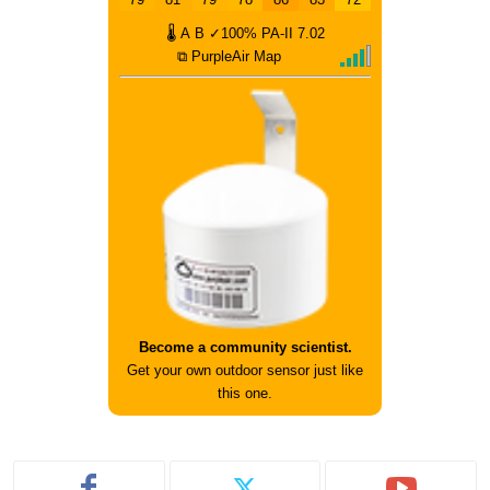
🌡
A
B
✓100%
PA-II
7.02
⧉ PurpleAir Map
Become a community scientist.
Get your own outdoor sensor just like
this one.