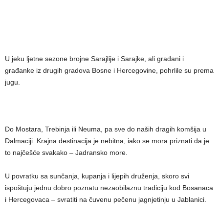
U jeku ljetne sezone brojne Sarajlije i Sarajke, ali građani i
građanke iz drugih gradova Bosne i Hercegovine, pohrlile su prema
jugu.
Do Mostara, Trebinja ili Neuma, pa sve do naših dragih komšija u
Dalmaciji. Krajna destinacija je nebitna, iako se mora priznati da je
to najčešće svakako – Jadransko more.
U povratku sa sunčanja, kupanja i lijepih druženja, skoro svi
ispoštuju jednu dobro poznatu nezaobilaznu tradiciju kod Bosanaca
i Hercegovaca – svratiti na čuvenu pečenu jagnjetinju u Jablanici.