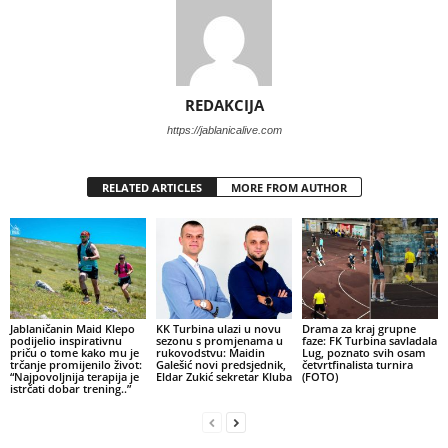
REDAKCIJA
https://jablanicalive.com
RELATED ARTICLES
MORE FROM AUTHOR
Jablaničanin Maid Klepo
KK Turbina ulazi u novu
Drama za kraj grupne
podijelio inspirativnu
sezonu s promjenama u
faze: FK Turbina savladala
priču o tome kako mu je
rukovodstvu: Maidin
Lug, poznato svih osam
trčanje promijenilo život:
Galešić novi predsjednik,
četvrtfinalista turnira
“Najpovoljnija terapija je
Eldar Zukić sekretar Kluba
(FOTO)
istrčati dobar trening..”