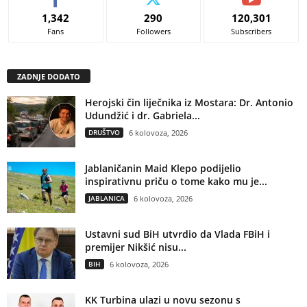
1,342
290
120,301
Fans
Followers
Subscribers
ZADNJE DODATO
Herojski čin liječnika iz Mostara: Dr. Antonio
Udundžić i dr. Gabriela...
DRUŠTVO
6 kolovoza, 2026
Jablaničanin Maid Klepo podijelio
inspirativnu priču o tome kako mu je...
JABLANICA
6 kolovoza, 2026
Ustavni sud BiH utvrdio da Vlada FBiH i
premijer Nikšić nisu...
BIH
6 kolovoza, 2026
KK Turbina ulazi u novu sezonu s