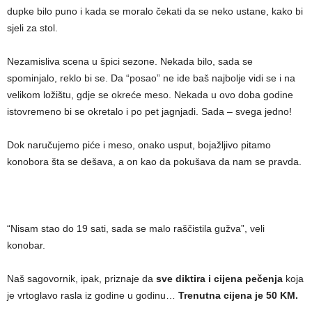
dupke bilo puno i kada se moralo čekati da se neko ustane, kako bi
sjeli za stol.
Nezamisliva scena u špici sezone. Nekada bilo, sada se
spominjalo, reklo bi se. Da “posao” ne ide baš najbolje vidi se i na
velikom ložištu, gdje se okreće meso. Nekada u ovo doba godine
istovremeno bi se okretalo i po pet jagnjadi. Sada – svega jedno!
Dok naručujemo piće i meso, onako usput, bojažljivo pitamo
konobora šta se dešava, a on kao da pokušava da nam se pravda.
“Nisam stao do 19 sati, sada se malo raščistila gužva”, veli
konobar.
Naš sagovornik, ipak, priznaje da
sve diktira i cijena pečenja
koja
je vrtoglavo rasla iz godine u godinu…
Trenutna cijena je 50 KM.