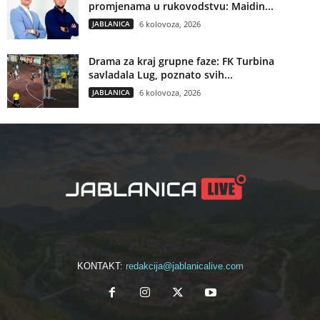
promjenama u rukovodstvu: Maidin...
JABLANICA
6 kolovoza, 2026
Drama za kraj grupne faze: FK Turbina
savladala Lug, poznato svih...
JABLANICA
6 kolovoza, 2026
KONTAKT:
redakcija@jablanicalive.com