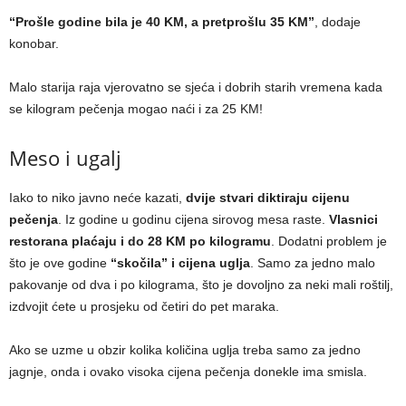
“Prošle godine bila je 40 KM, a pretprošlu 35 KM”
, dodaje
konobar.
Malo starija raja vjerovatno se sjeća i dobrih starih vremena kada
se kilogram pečenja mogao naći i za 25 KM!
Meso i ugalj
Iako to niko javno neće kazati,
dvije stvari diktiraju cijenu
pečenja
. Iz godine u godinu cijena sirovog mesa raste.
Vlasnici
restorana plaćaju i do 28 KM po kilogramu
. Dodatni problem je
što je ove godine
“skočila” i cijena uglja
. Samo za jedno malo
pakovanje od dva i po kilograma, što je dovoljno za neki mali roštilj,
izdvojit ćete u prosjeku od četiri do pet maraka.
Ako se uzme u obzir kolika količina uglja treba samo za jedno
jagnje, onda i ovako visoka cijena pečenja donekle ima smisla.