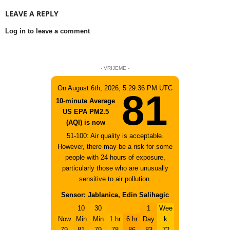
LEAVE A REPLY
Log in to leave a comment
- VRIJEME -
On August 6th, 2026, 5:29:36 PM UTC
81
10-minute Average
US EPA PM2.5
(AQI) is now
51-100: Air quality is acceptable.
However, there may be a risk for some
people with 24 hours of exposure,
particularly those who are unusually
sensitive to air pollution.
Sensor: Jablanica, Edin Salihagic
10
30
1
Wee
Now
Min
Min
1 hr
6 hr
Day
k
79
81
79
78
86
83
72