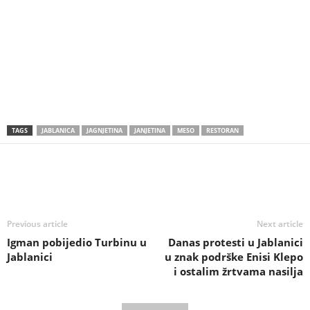
TAGS
JABLANICA
JAGNJETINA
JANJETINA
MESO
RESTORAN
Previous article
Next article
Igman pobijedio Turbinu u
Danas protesti u Jablanici
Jablanici
u znak podrške Enisi Klepo
i ostalim žrtvama nasilja