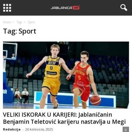
Home
Tags
Sport
Tag: Sport
VELIKI ISKORAK U KARIJERI: Jablaničanin
Benjamin Teletović karijeru nastavlja u Megi
Redakcija
-
26 kolovoza, 2025
0