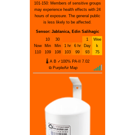
101-150: Members of sensitive groups
may experience health effects with 24
hours of exposure. The general public
is less likely to be affected.
Sensor: Jablanica, Edin Salihagic
10
30
1
Wee
Now
Min
Min
1 hr
6 hr
Day
k
110
109
108
103
99
93
75
🌡
A
B
✓100%
PA-II
7.02
⧉ PurpleAir Map