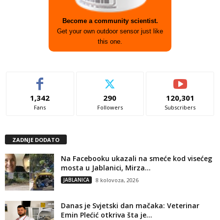
Become a community scientist.
Get your own outdoor sensor just like
this one.
1,342
290
120,301
Fans
Followers
Subscribers
ZADNJE DODATO
Na Facebooku ukazali na smeće kod visećeg
mosta u Jablanici, Mirza...
JABLANICA
8 kolovoza, 2026
Danas je Svjetski dan mačaka: Veterinar
Emin Plećić otkriva šta je...