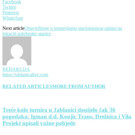
Facebook
Twitter
Pinterest
WhatsApp
Next article
Obavještenje o postavljanju stacioniranog radara na
lokaciji autobuske stanice
REDAKCIJA
https://jablanicalive.com
RELATED ARTICLES
MORE FROM AUTHOR
Treće kolo turnira u Jablanici donijelo čak 36
pogodaka: Igman d.d. Konjic Trans, Drežnica i Vila
Projekt upisali važne pobjede