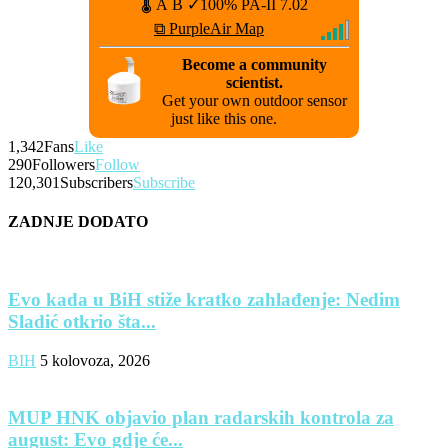
🌡
A
B
✓100%
PA-II
7.02
⧉ PurpleAir Map
Become a community
scientist.
Get your own outdoor sensor
just like this one.
1,342
Fans
Like
290
Followers
Follow
120,301
Subscribers
Subscribe
ZADNJE DODATO
Evo kada u BiH stiže kratko zahlađenje: Nedim
Sladić otkrio šta...
BIH
5 kolovoza, 2026
MUP HNK objavio plan radarskih kontrola za
august: Evo gdje će...