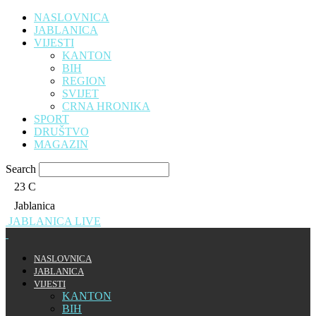
NASLOVNICA
JABLANICA
VIJESTI
KANTON
BIH
REGION
SVIJET
CRNA HRONIKA
SPORT
DRUŠTVO
MAGAZIN
Search
23
C
Jablanica
JABLANICA LIVE
NASLOVNICA
JABLANICA
VIJESTI
KANTON
BIH