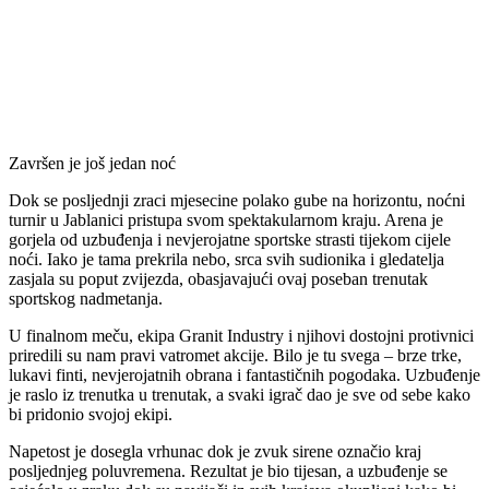
Završen je još jedan noć
Dok se posljednji zraci mjesecine polako gube na horizontu, noćni
turnir u Jablanici pristupa svom spektakularnom kraju. Arena je
gorjela od uzbuđenja i nevjerojatne sportske strasti tijekom cijele
noći. Iako je tama prekrila nebo, srca svih sudionika i gledatelja
zasjala su poput zvijezda, obasjavajući ovaj poseban trenutak
sportskog nadmetanja.
U finalnom meču, ekipa Granit Industry i njihovi dostojni protivnici
priredili su nam pravi vatromet akcije. Bilo je tu svega – brze trke,
lukavi finti, nevjerojatnih obrana i fantastičnih pogodaka. Uzbuđenje
je raslo iz trenutka u trenutak, a svaki igrač dao je sve od sebe kako
bi pridonio svojoj ekipi.
Napetost je dosegla vrhunac dok je zvuk sirene označio kraj
posljednjeg poluvremena. Rezultat je bio tijesan, a uzbuđenje se