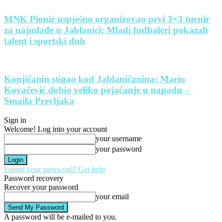
MNK Pionir uspješno organizovao prvi 3×3 turnir
za najmlađe u Jablanici: Mladi fudbaleri pokazali
talent i sportski duh
Konjičanin stigao kod Jablaničanina: Mario
Kovačević dobio veliko pojačanje u napadu –
Smaila Prevljaka
Sign in
Welcome! Log into your account
your username
your password
Forgot your password? Get help
Password recovery
Recover your password
your email
A password will be e-mailed to you.