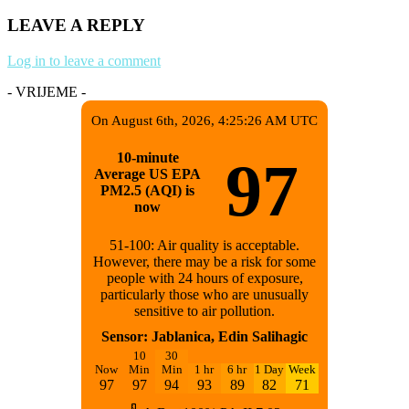
LEAVE A REPLY
Log in to leave a comment
- VRIJEME -
On August 6th, 2026, 4:25:26 AM UTC
10-minute
97
Average US EPA
PM2.5 (AQI) is
now
51-100: Air quality is acceptable.
However, there may be a risk for some
people with 24 hours of exposure,
particularly those who are unusually
sensitive to air pollution.
Sensor: Jablanica, Edin Salihagic
10
30
Now
Min
Min
1 hr
6 hr
1 Day
Week
97
97
94
93
89
82
71