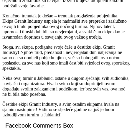
osjećalo u zraku dok su navijači iz svih krajeva okupljeni kako bi
podržali svoje favorite.
Konačno, trenutak je došao – trenutak proglašenja pobjednika.
Ekipa Granit Industry uspjela je nadmašiti sve prepreke i zasluženo
osvojiti titulu pobjednika ovog noćnog turnira. Njihov talent,
upornost i timski duh bili su nevjerojatni, a svaki član ekipe dao je
izvanredan doprinos u osvajanju ovog važnog trofeja.
Stoga, svi skupa, podignite svoje čaše u čestitku ekipi Granit
Industry! Njihov trud, predanost i nevjerojatan duh natjecanja ne
samo da su donijeli pobjedu njima, već su i obogatili ovu noćnu
poslasticu za sve nas koji smo imali čast biti svjedoci ovog sportskog
spektakla.
Neka ovaj turnir u Jablanici ostane u dugom sjećanju svih sudionika,
navijača i organizatora. Hvala svima koji su doprinijeli ovom
događaju svojim zalaganjem i podrškom, jer bez svih vas, ova noć
ne bi bila tako posebna.
Čestitke ekipi Granit Industry, a svim ostalim ekipama hvala na
sjajnim nastupima! Vidimo se sljedeće godine na još jednom
uzbudljivom turniru u Jablanici!
Facebook Comments Box