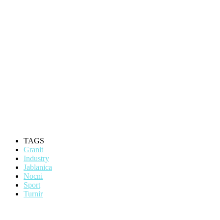
TAGS
Granit
Industry
Jablanica
Nocni
Sport
Turnir