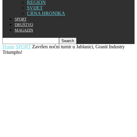
REGION
SVIJET
CRNA HRONIKA
SPORT
DRUŠTVO
MAGAZIN
Home
SPORT
Završen noćni turnir u Jablanici, Granit Industry
Triumphs!