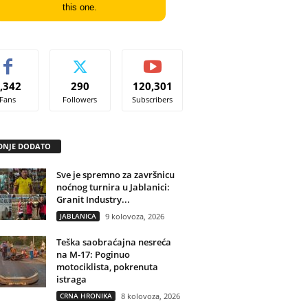
this one.
,342
290
120,301
Fans
Followers
Subscribers
DNJE DODATO
Sve je spremno za završnicu
noćnog turnira u Jablanici:
Granit Industry...
JABLANICA
9 kolovoza, 2026
Teška saobraćajna nesreća
na M-17: Poginuo
motociklista, pokrenuta
istraga
CRNA HRONIKA
8 kolovoza, 2026