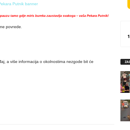
auzu tamo gdje miris bureka zaustavlja svakoga – vaša Pekara Putnik!
esne povrede.
1
iđaj, a više informacija o okolnostima nezgode bit će
ZA