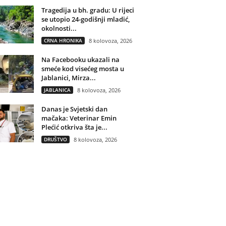
Tragedija u bh. gradu: U rijeci
se utopio 24-godišnji mladić,
okolnosti...
CRNA HRONIKA
8 kolovoza, 2026
Na Facebooku ukazali na
smeće kod visećeg mosta u
Jablanici, Mirza...
JABLANICA
8 kolovoza, 2026
Danas je Svjetski dan
mačaka: Veterinar Emin
Plećić otkriva šta je...
DRUŠTVO
8 kolovoza, 2026