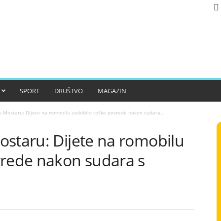
SPORT
DRUŠTVO
MAGAZIN
 Mostaru: Dijete na romobilu zadobilo teške povrede nakon sudara...
ostaru: Dijete na romobilu
vrede nakon sudara s