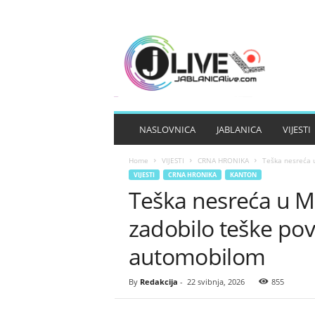
J
A
B
L
A
N
I
NASLOVNICA
JABLANICA
VIJESTI
C
A
Home
VIJESTI
CRNA HRONIKA
Teška nesreća u
L
VIJESTI
CRNA HRONIKA
KANTON
I
Teška nesreća u M
V
E
zadobilo teške po
automobilom
By
Redakcija
-
22 svibnja, 2026
855