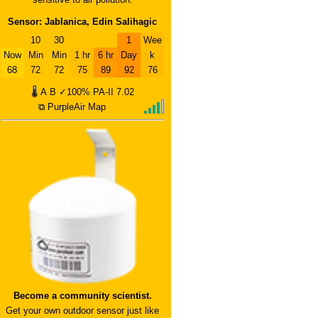
Sensor: Jablanica, Edin Salihagic
10
30
1
Wee
Now
Min
Min
1 hr
6 hr
Day
k
68
72
72
75
89
92
76
🌡
A
B
✓100%
PA-II
7.02
⧉ PurpleAir Map
Become a community scientist.
Get your own outdoor sensor just like