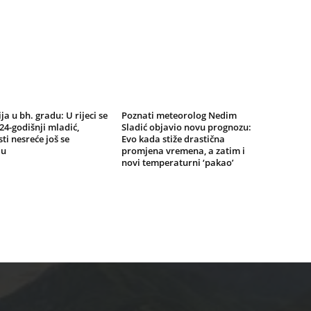
ja u bh. gradu: U rijeci se
Poznati meteorolog Nedim
24-godišnji mladić,
Sladić objavio novu prognozu:
ti nesreće još se
Evo kada stiže drastična
ju
promjena vremena, a zatim i
novi temperaturni ‘pakao’