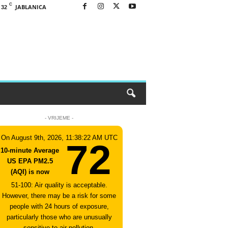
C
JABLANICA
32
- VRIJEME -
On August 9th, 2026, 11:38:22 AM UTC
72
10-minute Average
US EPA PM2.5
(AQI) is now
51-100: Air quality is acceptable.
However, there may be a risk for some
people with 24 hours of exposure,
particularly those who are unusually
sensitive to air pollution.