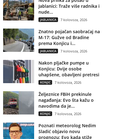
Nova prilika za posao u
Jablanici: Traže više radnika i
nude...
JABLANICA
7 kolovoza, 2026
Znatno pojačan saobraćaj na
M-17: Gužve od Bradine
prema Konjicu i...
JABLANICA
7 kolovoza, 2026
Nakon pljačke pumpe u
Konjicu: Dvije osobe
uhapšene, obavljeni pretresi
KONJIC
7 kolovoza, 2026
Željeznice FBiH prekinule
nagađanja: Evo šta kažu o
navodima da je...
KONJIC
7 kolovoza, 2026
Poznati meteorolog Nedim
Sladić objavio novu
prognozu: Evo kada stiže