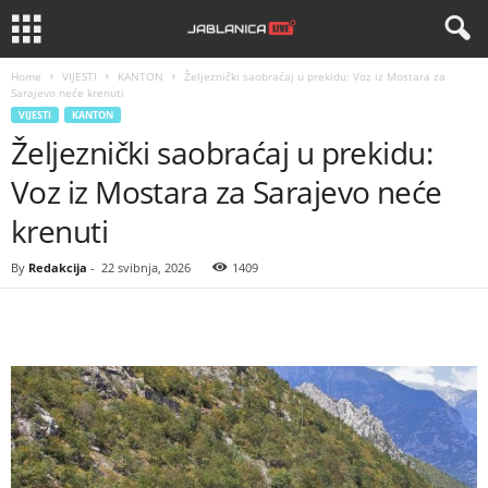
Home
VIJESTI
KANTON
Željeznički saobraćaj u prekidu: Voz iz Mostara za
Sarajevo neće krenuti
VIJESTI
KANTON
Željeznički saobraćaj u prekidu:
Voz iz Mostara za Sarajevo neće
krenuti
By
Redakcija
-
22 svibnja, 2026
1409