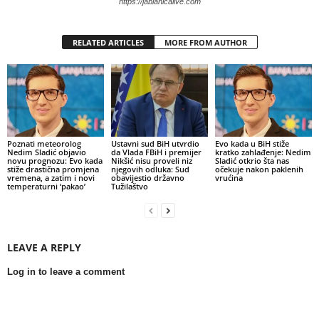
https://jablanicalive.com
RELATED ARTICLES
MORE FROM AUTHOR
Poznati meteorolog
Ustavni sud BiH utvrdio
Evo kada u BiH stiže
Nedim Sladić objavio
da Vlada FBiH i premijer
kratko zahlađenje: Nedim
novu prognozu: Evo kada
Nikšić nisu proveli niz
Sladić otkrio šta nas
stiže drastična promjena
njegovih odluka: Sud
očekuje nakon paklenih
vremena, a zatim i novi
obavijestio državno
vrućina
temperaturni ‘pakao’
Tužilaštvo
LEAVE A REPLY
Log in to leave a comment