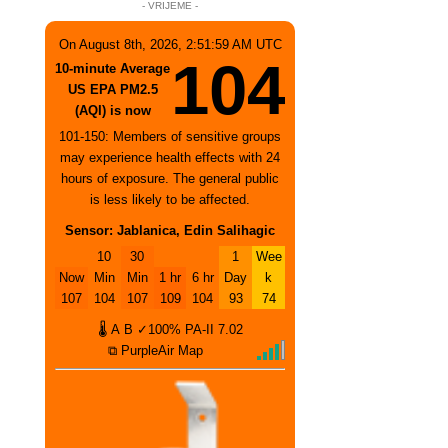
- VRIJEME -
On August 8th, 2026, 2:51:59 AM UTC
104
10-minute Average
US EPA PM2.5
(AQI) is now
101-150: Members of sensitive groups
may experience health effects with 24
hours of exposure. The general public
is less likely to be affected.
Sensor: Jablanica, Edin Salihagic
10
30
1
Wee
Now
Min
Min
1 hr
6 hr
Day
k
107
104
107
109
104
93
74
🌡
A
B
✓100%
PA-II
7.02
⧉ PurpleAir Map