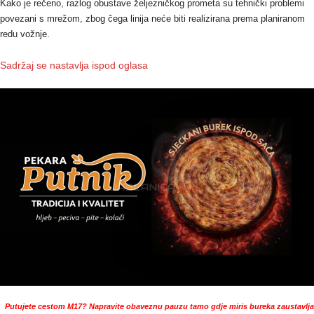
Kako je rečeno, razlog obustave željezničkog prometa su tehnički problemi
povezani s mrežom, zbog čega linija neće biti realizirana prema planiranom
redu vožnje.
Sadržaj se nastavlja ispod oglasa
Putujete cestom M17? Napravite obaveznu pauzu tamo gdje miris bureka zaustavlja