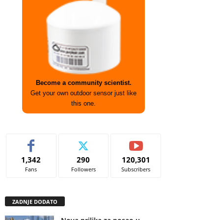
Become a community scientist.
Get your own outdoor sensor just like
this one.
1,342
290
120,301
Fans
Followers
Subscribers
ZADNJE DODATO