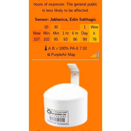
hours of exposure. The general public
is less likely to be affected.
Sensor: Jablanica, Edin Salihagic
10
30
1
Wee
Now
Min
Min
1 hr
6 hr
Day
k
107
102
95
93
86
89
76
🌡
A
B
✓100%
PA-II
7.02
⧉ PurpleAir Map