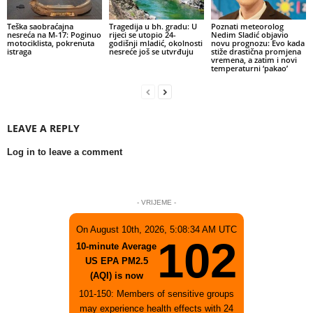
Teška saobraćajna
Tragedija u bh. gradu: U
Poznati meteorolog
nesreća na M-17: Poginuo
rijeci se utopio 24-
Nedim Sladić objavio
motociklista, pokrenuta
godišnji mladić, okolnosti
novu prognozu: Evo kada
istraga
nesreće još se utvrđuju
stiže drastična promjena
vremena, a zatim i novi
temperaturni ‘pakao’
LEAVE A REPLY
Log in to leave a comment
- VRIJEME -
On August 10th, 2026, 5:08:34 AM UTC
102
10-minute Average
US EPA PM2.5
(AQI) is now
101-150: Members of sensitive groups
may experience health effects with 24