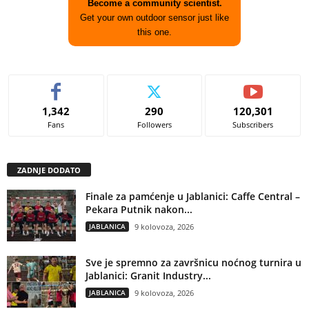
Become a community scientist.
Get your own outdoor sensor just like
this one.
1,342
290
120,301
Fans
Followers
Subscribers
ZADNJE DODATO
Finale za pamćenje u Jablanici: Caffe Central –
Pekara Putnik nakon...
JABLANICA
9 kolovoza, 2026
Sve je spremno za završnicu noćnog turnira u
Jablanici: Granit Industry...
JABLANICA
9 kolovoza, 2026