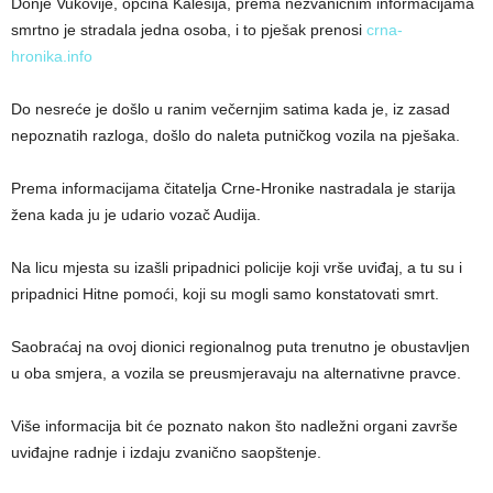
Donje Vukovije, općina Kalesija, prema nezvaničnim informacijama
smrtno je stradala jedna osoba, i to pješak prenosi
crna-
hronika.info
Do nesreće je došlo u ranim večernjim satima kada je, iz zasad
nepoznatih razloga, došlo do naleta putničkog vozila na pješaka.
Prema informacijama čitatelja Crne-Hronike nastradala je starija
žena kada ju je udario vozač Audija.
Na licu mjesta su izašli pripadnici policije koji vrše uviđaj, a tu su i
pripadnici Hitne pomoći, koji su mogli samo konstatovati smrt.
Saobraćaj na ovoj dionici regionalnog puta trenutno je obustavljen
u oba smjera, a vozila se preusmjeravaju na alternativne pravce.
Više informacija bit će poznato nakon što nadležni organi završe
uviđajne radnje i izdaju zvanično saopštenje.