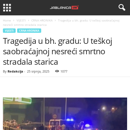
Home
VIJESTI
CRNA HRONIKA
Tragedija u bh. gradu: U teškoj saobraćajnoj
nesreći smrtno stradala starica
VIJESTI
CRNA HRONIKA
Tragedija u bh. gradu: U teškoj
saobraćajnoj nesreći smrtno
stradala starica
By
Redakcija
-
25 srpnja, 2025
1077