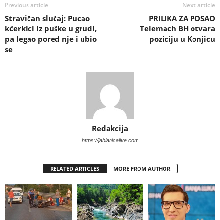
Previous article
Next article
Stravičan slučaj: Pucao
PRILIKA ZA POSAO
kćerkici iz puške u grudi,
Telemach BH otvara
pa legao pored nje i ubio
poziciju u Konjicu
se
Redakcija
https://jablanicalive.com
RELATED ARTICLES
MORE FROM AUTHOR