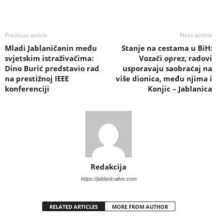
Previous article
Next article
Mladi Jablaničanin među
Stanje na cestama u BiH:
svjetskim istraživačima:
Vozači oprez, radovi
Dino Burić predstavio rad
usporavaju saobraćaj na
na prestižnoj IEEE
više dionica, među njima i
konferenciji
Konjic – Jablanica
Redakcija
https://jablanicalive.com
RELATED ARTICLES
MORE FROM AUTHOR