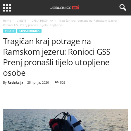
Home
VIJESTI
CRNA HRONIKA
Tragičan kraj potrage na Ramskom jezeru:
Ronioci GSS Prenj pronašli tijelo utopljene...
VIJESTI
CRNA HRONIKA
Tragičan kraj potrage na
Ramskom jezeru: Ronioci GSS
Prenj pronašli tijelo utopljene
osobe
By
Redakcija
-
28 lipnja, 2026
802