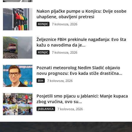
Nakon pljačke pumpe u Konjicu: Dvije osobe
uhapšene, obavljeni pretresi
KONJIC
7 kolovoza, 2026
Željeznice FBiH prekinule nagađanja: Evo šta
kažu o navodima da je...
KONJIC
7 kolovoza, 2026
Poznati meteorolog Nedim Sladić objavio
novu prognozu: Evo kada stiže drastična...
BIH
7 kolovoza, 2026
Posjetili smo pijacu u Jablanici: Manje kupaca
zbog vrućina, ovo su...
JABLANICA
7 kolovoza, 2026