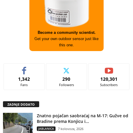
Become a community scientist.
Get your own outdoor sensor just like
this one.
1,342
290
120,301
Fans
Followers
Subscribers
ZADNJE DODATO
Znatno pojačan saobraćaj na M-17: Gužve od
Bradine prema Konjicu i...
JABLANICA
7 kolovoza, 2026