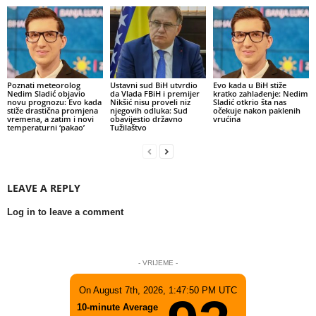
Poznati meteorolog
Ustavni sud BiH utvrdio
Evo kada u BiH stiže
Nedim Sladić objavio
da Vlada FBiH i premijer
kratko zahlađenje: Nedim
novu prognozu: Evo kada
Nikšić nisu proveli niz
Sladić otkrio šta nas
stiže drastična promjena
njegovih odluka: Sud
očekuje nakon paklenih
vremena, a zatim i novi
obavijestio državno
vrućina
temperaturni ‘pakao’
Tužilaštvo
LEAVE A REPLY
Log in to leave a comment
- VRIJEME -
On August 7th, 2026, 1:47:50 PM UTC
10-minute Average