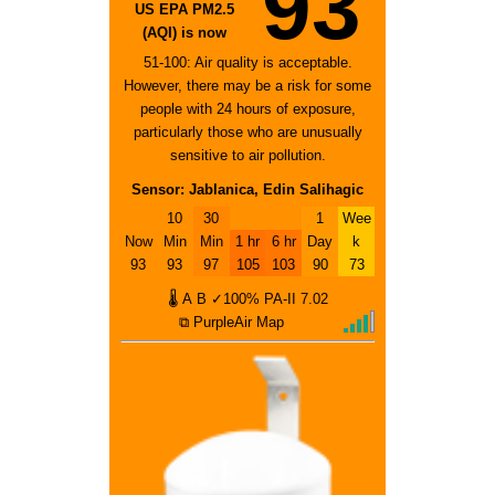
93
US EPA PM2.5
(AQI) is now
51-100: Air quality is acceptable.
However, there may be a risk for some
people with 24 hours of exposure,
particularly those who are unusually
sensitive to air pollution.
Sensor: Jablanica, Edin Salihagic
10
30
1
Wee
Now
Min
Min
1 hr
6 hr
Day
k
93
93
97
105
103
90
73
🌡
A
B
✓100%
PA-II
7.02
⧉ PurpleAir Map