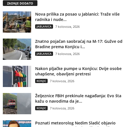
ZADNJE DODATO
Nova prilika za posao u Jablanici: Traže više
radnika i nude...
JABLANICA
7 kolovoza, 2026
Znatno pojačan saobraćaj na M-17: Gužve od
Bradine prema Konjicu i...
JABLANICA
7 kolovoza, 2026
Nakon pljačke pumpe u Konjicu: Dvije osobe
uhapšene, obavljeni pretresi
KONJIC
7 kolovoza, 2026
Željeznice FBiH prekinule nagađanja: Evo šta
kažu o navodima da je...
KONJIC
7 kolovoza, 2026
Poznati meteorolog Nedim Sladić objavio