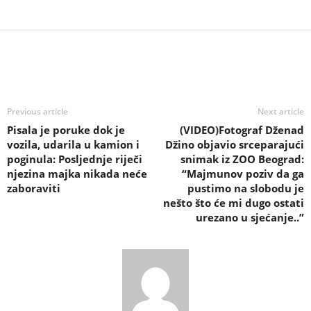
Previous article
Next article
Pisala je poruke dok je
(VIDEO)Fotograf Dženad
vozila, udarila u kamion i
Džino objavio srceparajući
poginula: Posljednje riječi
snimak iz ZOO Beograd:
njezina majka nikada neće
“Majmunov poziv da ga
zaboraviti
pustimo na slobodu je
nešto što će mi dugo ostati
urezano u sjećanje..”