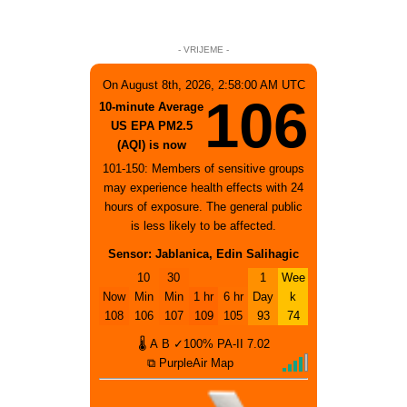
- VRIJEME -
On August 8th, 2026, 2:58:00 AM UTC
106
10-minute Average
US EPA PM2.5
(AQI) is now
101-150: Members of sensitive groups
may experience health effects with 24
hours of exposure. The general public
is less likely to be affected.
Sensor: Jablanica, Edin Salihagic
10
30
1
Wee
Now
Min
Min
1 hr
6 hr
Day
k
108
106
107
109
105
93
74
🌡
A
B
✓100%
PA-II
7.02
⧉ PurpleAir Map