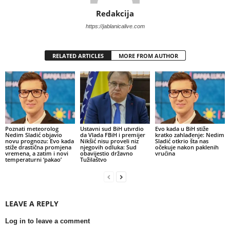
Redakcija
https://jablanicalive.com
RELATED ARTICLES
MORE FROM AUTHOR
Poznati meteorolog
Ustavni sud BiH utvrdio
Evo kada u BiH stiže
Nedim Sladić objavio
da Vlada FBiH i premijer
kratko zahlađenje: Nedim
novu prognozu: Evo kada
Nikšić nisu proveli niz
Sladić otkrio šta nas
stiže drastična promjena
njegovih odluka: Sud
očekuje nakon paklenih
vremena, a zatim i novi
obavijestio državno
vrućina
temperaturni ‘pakao’
Tužilaštvo
LEAVE A REPLY
Log in to leave a comment