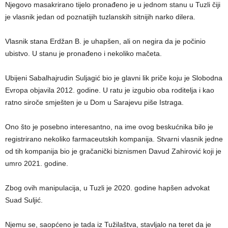
Njegovo masakrirano tijelo pronađeno je u jednom stanu u Tuzli čiji
je vlasnik jedan od poznatijih tuzlanskih sitnijih narko dilera.
Vlasnik stana Erdžan B. je uhapšen, ali on negira da je počinio
ubistvo. U stanu je pronađeno i nekoliko mačeta.
Ubijeni Sabalhajrudin Suljagić bio je glavni lik priče koju je Slobodna
Evropa objavila 2012. godine. U ratu je izgubio oba roditelja i kao
ratno siroče smješten je u Dom u Sarajevu piše Istraga.
Ono što je posebno interesantno, na ime ovog beskućnika bilo je
registrirano nekoliko farmaceutskih kompanija. Stvarni vlasnik jedne
od tih kompanija bio je gračanički biznismen Davud Zahirović koji je
umro 2021. godine.
Zbog ovih manipulacija, u Tuzli je 2020. godine hapšen advokat
Suad Suljić.
Njemu se, saopćeno je tada iz Tužilaštva, stavljalo na teret da je