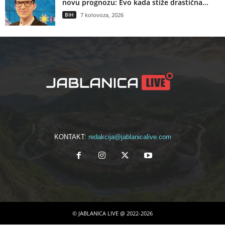
novu prognozu: Evo kada stiže drastična...
BIH
7 kolovoza, 2026
KONTAKT:
redakcija@jablanicalive.com
© JABLANICA LIVE @ 2022-2026