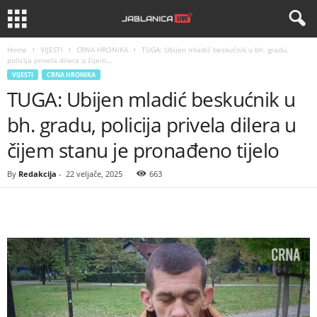
Home
VIJESTI
CRNA HRONIKA
TUGA: Ubijen mladić beskućnik u bh. gradu,
policija privela dilera u čijem...
VIJESTI
CRNA HRONIKA
TUGA: Ubijen mladić beskućnik u
bh. gradu, policija privela dilera u
čijem stanu je pronađeno tijelo
By
Redakcija
-
22 veljače, 2025
663