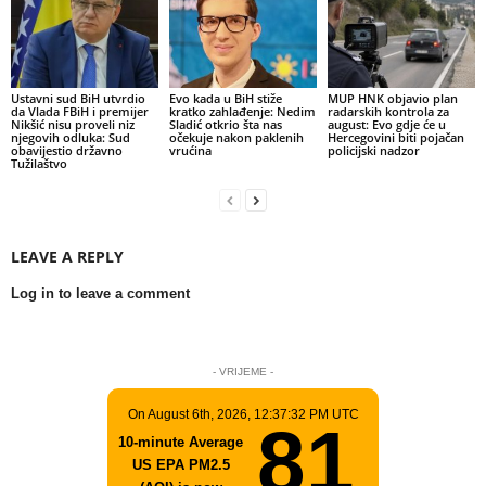
Ustavni sud BiH utvrdio
Evo kada u BiH stiže
MUP HNK objavio plan
da Vlada FBiH i premijer
kratko zahlađenje: Nedim
radarskih kontrola za
Nikšić nisu proveli niz
Sladić otkrio šta nas
august: Evo gdje će u
njegovih odluka: Sud
očekuje nakon paklenih
Hercegovini biti pojačan
obavijestio državno
vrućina
policijski nadzor
Tužilaštvo
LEAVE A REPLY
Log in to leave a comment
- VRIJEME -
On August 6th, 2026, 12:37:32 PM UTC
81
10-minute Average
US EPA PM2.5