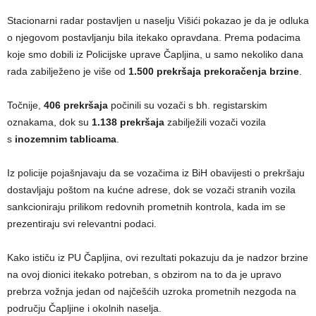
Stacionarni radar postavljen u naselju Višići pokazao je da je odluka
o njegovom postavljanju bila itekako opravdana. Prema podacima
koje smo dobili iz Policijske uprave Čapljina, u samo nekoliko dana
rada zabilježeno je više od
1.500 prekršaja prekoračenja brzine
.
Točnije,
406 prekršaja
počinili su vozači s bh. registarskim
oznakama, dok su
1.138 prekršaja
zabilježili vozači vozila
s
inozemnim tablicama
.
Iz policije pojašnjavaju da se vozačima iz BiH obavijesti o prekršaju
dostavljaju poštom na kućne adrese, dok se vozači stranih vozila
sankcioniraju prilikom redovnih prometnih kontrola, kada im se
prezentiraju svi relevantni podaci.
Kako ističu iz PU Čapljina, ovi rezultati pokazuju da je nadzor brzine
na ovoj dionici itekako potreban, s obzirom na to da je upravo
prebrza vožnja jedan od najčešćih uzroka prometnih nezgoda na
području Čapljine i okolnih naselja.