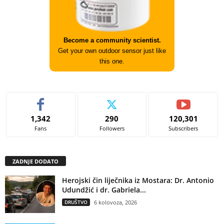
Become a community scientist.
Get your own outdoor sensor just like
this one.
1,342
290
120,301
Fans
Followers
Subscribers
ZADNJE DODATO
Herojski čin liječnika iz Mostara: Dr. Antonio
Udundžić i dr. Gabriela...
DRUŠTVO
6 kolovoza, 2026