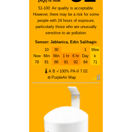
(AQI) is now
51-100: Air quality is acceptable.
However, there may be a risk for some
people with 24 hours of exposure,
particularly those who are unusually
sensitive to air pollution.
Sensor: Jablanica, Edin Salihagic
10
30
1
Wee
Now
Min
Min
1 hr
6 hr
Day
k
78
81
88
91
92
84
71
🌡
A
B
✓100%
PA-II
7.02
⧉ PurpleAir Map