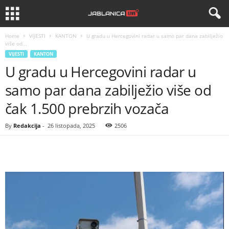
Home
VIJESTI
KANTON
U gradu u Hercegovini radar u samo par dana zabilježio
više od...
VIJESTI
KANTON
U gradu u Hercegovini radar u
samo par dana zabilježio više od
čak 1.500 prebrzih vozača
By
Redakcija
-
26 listopada, 2025
2506