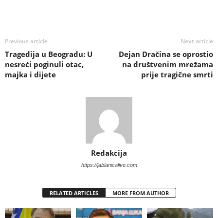
Previous article
Next article
Tragedija u Beogradu: U
Dejan Dračina se oprostio
nesreći poginuli otac,
na društvenim mrežama
majka i dijete
prije tragične smrti
Redakcija
https://jablanicalive.com
RELATED ARTICLES
MORE FROM AUTHOR