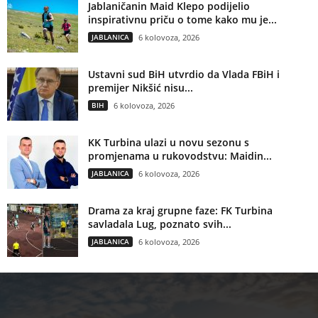
Jablaničanin Maid Klepo podijelio
inspirativnu priču o tome kako mu je...
JABLANICA
6 kolovoza, 2026
Ustavni sud BiH utvrdio da Vlada FBiH i
premijer Nikšić nisu...
BIH
6 kolovoza, 2026
KK Turbina ulazi u novu sezonu s
promjenama u rukovodstvu: Maidin...
JABLANICA
6 kolovoza, 2026
Drama za kraj grupne faze: FK Turbina
savladala Lug, poznato svih...
JABLANICA
6 kolovoza, 2026